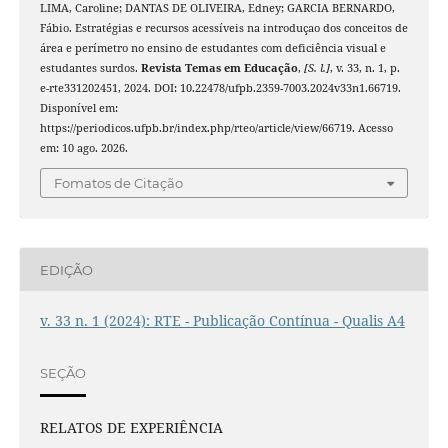
LIMA, Caroline; DANTAS DE OLIVEIRA, Edney; GARCIA BERNARDO,
Fábio. Estratégias e recursos acessíveis na introduçao dos conceitos de
área e perímetro no ensino de estudantes com deficiência visual e
estudantes surdos.
Revista Temas em Educação
,
[S. l.]
, v. 33, n. 1, p.
e-rte331202451, 2024. DOI: 10.22478/ufpb.2359-7003.2024v33n1.66719.
Disponível em:
https://periodicos.ufpb.br/index.php/rteo/article/view/66719. Acesso
em: 10 ago. 2026.
Fomatos de Citação
EDIÇÃO
v. 33 n. 1 (2024): RTE - Publicação Contínua - Qualis A4
SEÇÃO
RELATOS DE EXPERIÊNCIA