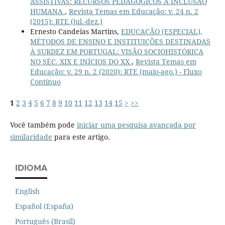
ASSISTIVAS: RECURSOS PEDAGÓGICOS À INCLUSÃO
HUMANA
,
Revista Temas em Educação: v. 24 n. 2
(2015): RTE (jul.-dez.)
Ernesto Candeias Martins,
EDUCAÇÃO (ESPECIAL),
MÉTODOS DE ENSINO E INSTITUIÇÕES DESTINADAS
À SURDEZ EM PORTUGAL: VISÃO SOCIOHISTÓRICA
NO SÉC. XIX E INÍCIOS DO XX
,
Revista Temas em
Educação: v. 29 n. 2 (2020): RTE (maio-ago.) - Fluxo
Contínuo
1
2
3
4
5
6
7
8
9
10
11
12
13
14
15
>
>>
Você também pode
iniciar uma pesquisa avançada por
similaridade
para este artigo.
IDIOMA
English
Español (España)
Português (Brasil)