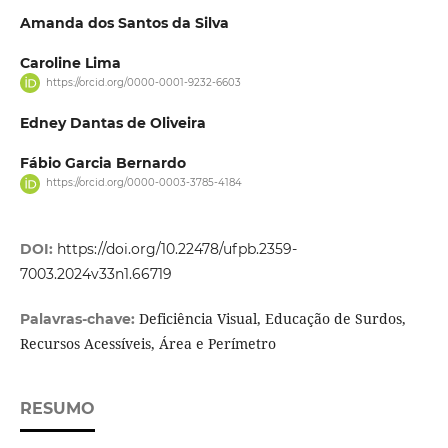
Amanda dos Santos da Silva
Caroline Lima
https://orcid.org/0000-0001-9232-6603
Edney Dantas de Oliveira
Fábio Garcia Bernardo
https://orcid.org/0000-0003-3785-4184
DOI:
https://doi.org/10.22478/ufpb.2359-
7003.2024v33n1.66719
Deficiência Visual, Educação de Surdos,
Palavras-chave:
Recursos Acessíveis, Área e Perímetro
RESUMO