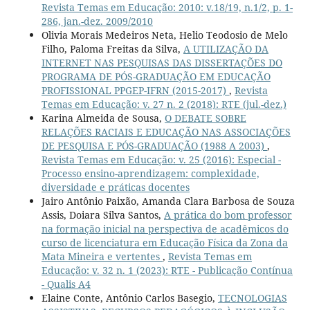
Revista Temas em Educação: 2010: v.18/19, n.1/2, p. 1-
286, jan.-dez. 2009/2010
Olivia Morais Medeiros Neta, Helio Teodosio de Melo
Filho, Paloma Freitas da Silva,
A UTILIZAÇÃO DA
INTERNET NAS PESQUISAS DAS DISSERTAÇÕES DO
PROGRAMA DE PÓS-GRADUAÇÃO EM EDUCAÇÃO
PROFISSIONAL PPGEP-IFRN (2015-2017)
,
Revista
Temas em Educação: v. 27 n. 2 (2018): RTE (jul.-dez.)
Karina Almeida de Sousa,
O DEBATE SOBRE
RELAÇÕES RACIAIS E EDUCAÇÃO NAS ASSOCIAÇÕES
DE PESQUISA E PÓS-GRADUAÇÃO (1988 A 2003)
,
Revista Temas em Educação: v. 25 (2016): Especial -
Processo ensino-aprendizagem: complexidade,
diversidade e práticas docentes
Jairo Antônio Paixão, Amanda Clara Barbosa de Souza
Assis, Doiara Silva Santos,
A prática do bom professor
na formação inicial na perspectiva de acadêmicos do
curso de licenciatura em Educação Física da Zona da
Mata Mineira e vertentes
,
Revista Temas em
Educação: v. 32 n. 1 (2023): RTE - Publicação Contínua
- Qualis A4
Elaine Conte, Antônio Carlos Basegio,
TECNOLOGIAS