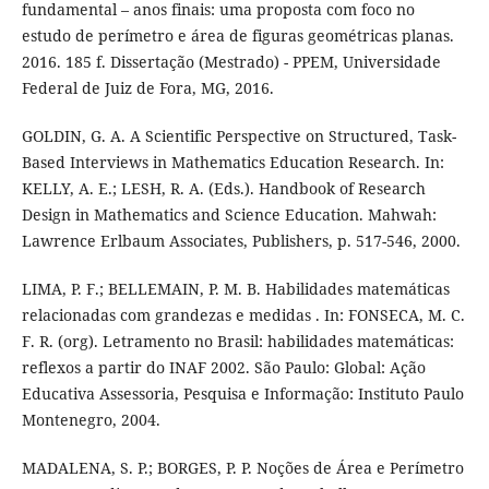
fundamental – anos finais: uma proposta com foco no
estudo de perímetro e área de figuras geométricas planas.
2016. 185 f. Dissertação (Mestrado) - PPEM, Universidade
Federal de Juiz de Fora, MG, 2016.
GOLDIN, G. A. A Scientific Perspective on Structured, Task-
Based Interviews in Mathematics Education Research. In:
KELLY, A. E.; LESH, R. A. (Eds.). Handbook of Research
Design in Mathematics and Science Education. Mahwah:
Lawrence Erlbaum Associates, Publishers, p. 517-546, 2000.
LIMA, P. F.; BELLEMAIN, P. M. B. Habilidades matemáticas
relacionadas com grandezas e medidas . In: FONSECA, M. C.
F. R. (org). Letramento no Brasil: habilidades matemáticas:
reflexos a partir do INAF 2002. São Paulo: Global: Ação
Educativa Assessoria, Pesquisa e Informação: Instituto Paulo
Montenegro, 2004.
MADALENA, S. P.; BORGES, P. P. Noções de Área e Perímetro