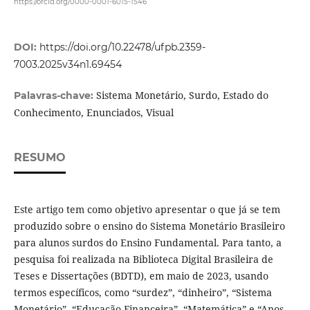
https://orcid.org/0000-0001-6015-1546
DOI:
https://doi.org/10.22478/ufpb.2359-
7003.2025v34n1.69454
Sistema Monetário, Surdo, Estado do
Palavras-chave:
Conhecimento, Enunciados, Visual
RESUMO
Este artigo tem como objetivo apresentar o que já se tem
produzido sobre o ensino do Sistema Monetário Brasileiro
para alunos surdos do Ensino Fundamental. Para tanto, a
pesquisa foi realizada na Biblioteca Digital Brasileira de
Teses e Dissertações (BDTD), em maio de 2023, usando
termos específicos, como “surdez”, “dinheiro”, “Sistema
Monetário”, “Educação Financeira”, “Matemática” e “Anos