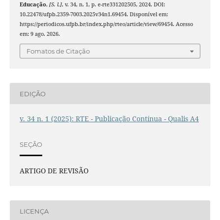
Educação
,
[S. l.]
, v. 34, n. 1, p. e-rte331202505, 2024. DOI:
10.22478/ufpb.2359-7003.2025v34n1.69454. Disponível em:
https://periodicos.ufpb.br/index.php/rteo/article/view/69454. Acesso
em: 9 ago. 2026.
Fomatos de Citação
EDIÇÃO
v. 34 n. 1 (2025): RTE - Publicação Contínua - Qualis A4
SEÇÃO
ARTIGO DE REVISÃO
LICENÇA