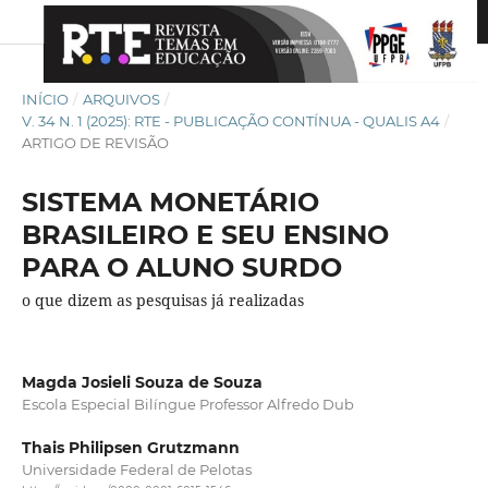
INÍCIO
/
ARQUIVOS
/
V. 34 N. 1 (2025): RTE - PUBLICAÇÃO CONTÍNUA - QUALIS A4
/
ARTIGO DE REVISÃO
SISTEMA MONETÁRIO
BRASILEIRO E SEU ENSINO
PARA O ALUNO SURDO
o que dizem as pesquisas já realizadas
Magda Josieli Souza de Souza
Escola Especial Bilíngue Professor Alfredo Dub
Thais Philipsen Grutzmann
Universidade Federal de Pelotas