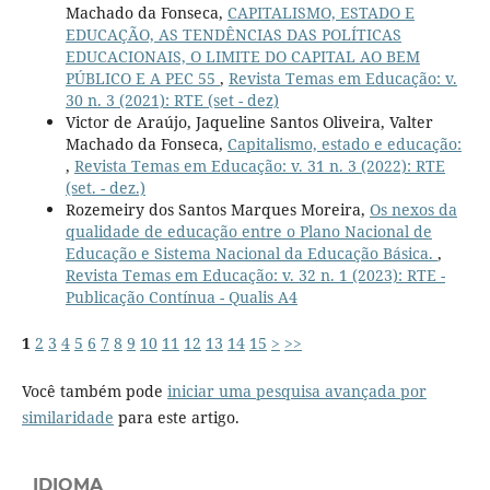
Machado da Fonseca,
CAPITALISMO, ESTADO E
EDUCAÇÃO, AS TENDÊNCIAS DAS POLÍTICAS
EDUCACIONAIS, O LIMITE DO CAPITAL AO BEM
PÚBLICO E A PEC 55
,
Revista Temas em Educação: v.
30 n. 3 (2021): RTE (set - dez)
Victor de Araújo, Jaqueline Santos Oliveira, Valter
Machado da Fonseca,
Capitalismo, estado e educação:
,
Revista Temas em Educação: v. 31 n. 3 (2022): RTE
(set. - dez.)
Rozemeiry dos Santos Marques Moreira,
Os nexos da
qualidade de educação entre o Plano Nacional de
Educação e Sistema Nacional da Educação Básica.
,
Revista Temas em Educação: v. 32 n. 1 (2023): RTE -
Publicação Contínua - Qualis A4
1
2
3
4
5
6
7
8
9
10
11
12
13
14
15
>
>>
Você também pode
iniciar uma pesquisa avançada por
similaridade
para este artigo.
IDIOMA