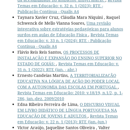
Temas em Educação: v. 32 n. 1 (2023): RTE -
Publicação Contínua - Qualis A4
Taynara Xavier Cruz, Cláudia Mara Niquini , Raquel
Schwenck de Mello Vianna Soares,
Uma revisão
integrativa sobre estratégias pedagógicas para alunos
surdos em aulas de Educação Física
,
Revista Temas
em Educação: v. 33 n. 1 (2024): RTE - Publicação
Contínua - Qualis A4
Flávio Reis Reis Santos,
OS PROCESSOS DE
INSTALAÇÃO E EXPANSÃO DO ENSINO SUPERIOR NO
ESTADO DE GOIÁS:
,
Revista Temas em Educação: v.
31 n. 1 (2022): RTE (jan. - abr.)
Ernesto Candeias Martins,
A TERRITORIALIZAÇÃO
EDUCATIVA NA LÓGICA DE AÇÃO DO PODER LOCAL
COM A AUTONOMIA DAS ESCOLAS EM PORTUGAL
,
Revista Temas em Educação: 2010: v.18/19, n.1/2, p. 1-
286, jan.-dez. 2009/2010
Edna Ribeiro Ferreira de Lima,
O DISCURSO VISUAL
EM LIVRO DIDÁTICO DE LÍNGUA PORTUGUESA NA
EDUCAÇÃO DE JOVENS E ADULTOS
,
Revista Temas
em Educação: v. 22 n. 1 (2013): RTE (jan.-jun.)
Victor Araújo, Jaqueline Santos Oliveira , Valter