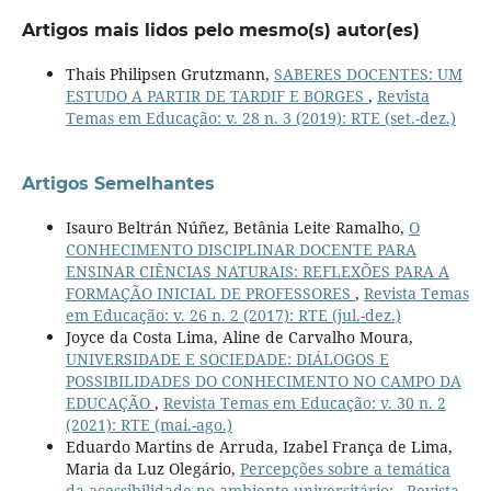
Artigos mais lidos pelo mesmo(s) autor(es)
Thais Philipsen Grutzmann,
SABERES DOCENTES: UM
ESTUDO A PARTIR DE TARDIF E BORGES
,
Revista
Temas em Educação: v. 28 n. 3 (2019): RTE (set.-dez.)
Artigos Semelhantes
Isauro Beltrán Núñez, Betânia Leite Ramalho,
O
CONHECIMENTO DISCIPLINAR DOCENTE PARA
ENSINAR CIÊNCIAS NATURAIS: REFLEXÕES PARA A
FORMAÇÃO INICIAL DE PROFESSORES
,
Revista Temas
em Educação: v. 26 n. 2 (2017): RTE (jul.-dez.)
Joyce da Costa Lima, Aline de Carvalho Moura,
UNIVERSIDADE E SOCIEDADE: DIÁLOGOS E
POSSIBILIDADES DO CONHECIMENTO NO CAMPO DA
EDUCAÇÃO
,
Revista Temas em Educação: v. 30 n. 2
(2021): RTE (mai.-ago.)
Eduardo Martins de Arruda, Izabel França de Lima,
Maria da Luz Olegário,
Percepções sobre a temática
da acessibilidade no ambiente universitário:
,
Revista