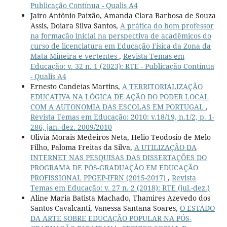
Publicação Contínua - Qualis A4
Jairo Antônio Paixão, Amanda Clara Barbosa de Souza
Assis, Doiara Silva Santos,
A prática do bom professor
na formação inicial na perspectiva de acadêmicos do
curso de licenciatura em Educação Física da Zona da
Mata Mineira e vertentes
,
Revista Temas em
Educação: v. 32 n. 1 (2023): RTE - Publicação Contínua
- Qualis A4
Ernesto Candeias Martins,
A TERRITORIALIZAÇÃO
EDUCATIVA NA LÓGICA DE AÇÃO DO PODER LOCAL
COM A AUTONOMIA DAS ESCOLAS EM PORTUGAL
,
Revista Temas em Educação: 2010: v.18/19, n.1/2, p. 1-
286, jan.-dez. 2009/2010
Olivia Morais Medeiros Neta, Helio Teodosio de Melo
Filho, Paloma Freitas da Silva,
A UTILIZAÇÃO DA
INTERNET NAS PESQUISAS DAS DISSERTAÇÕES DO
PROGRAMA DE PÓS-GRADUAÇÃO EM EDUCAÇÃO
PROFISSIONAL PPGEP-IFRN (2015-2017)
,
Revista
Temas em Educação: v. 27 n. 2 (2018): RTE (jul.-dez.)
Aline Maria Batista Machado, Thamires Azevedo dos
Santos Cavalcanti, Vanessa Santana Soares,
O ESTADO
DA ARTE SOBRE EDUCAÇÃO POPULAR NA PÓS-