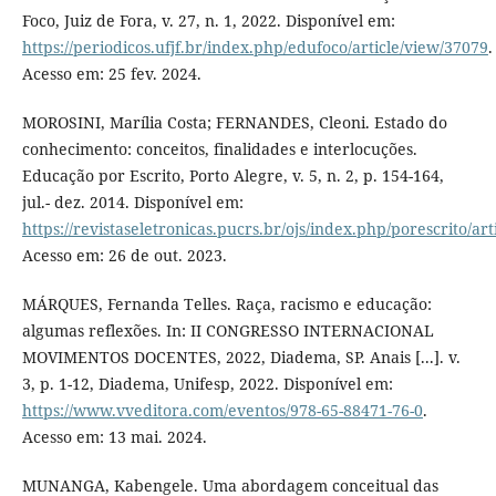
Foco, Juiz de Fora, v. 27, n. 1, 2022. Disponível em:
https://periodicos.ufjf.br/index.php/edufoco/article/view/37079
.
Acesso em: 25 fev. 2024.
MOROSINI, Marília Costa; FERNANDES, Cleoni. Estado do
conhecimento: conceitos, finalidades e interlocuções.
Educação por Escrito, Porto Alegre, v. 5, n. 2, p. 154-164,
jul.- dez. 2014. Disponível em:
https://revistaseletronicas.pucrs.br/ojs/index.php/porescrito/ar
Acesso em: 26 de out. 2023.
MÁRQUES, Fernanda Telles. Raça, racismo e educação:
algumas reflexões. In: II CONGRESSO INTERNACIONAL
MOVIMENTOS DOCENTES, 2022, Diadema, SP. Anais [...]. v.
3, p. 1-12, Diadema, Unifesp, 2022. Disponível em:
https://www.vveditora.com/eventos/978-65-88471-76-0
.
Acesso em: 13 mai. 2024.
MUNANGA, Kabengele. Uma abordagem conceitual das