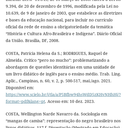
9.394, de 20 de dezembro de 1996, modificada pela Lei no
10.639, de 9 de janeiro de 2003, que estabelece as diretrizes
e bases da educação nacional, para incluir no currículo
oficial da rede de ensino a obrigatoriedade da temática
“História e Cultura Afro-Brasileira e Indígena”. Diário Oficial
da União. Brasília, DF, 2008.
COSTA, Patrícia Helena da S.; RODRIGUES, Raquel de
Almeida. Crítico “pero no mucho”: problematizando a
abordagem de questões identitárias em uma unidade de
um livro didático de inglês para o ensino médio. Trab. Ling.
Aplic., Campinas, n. 60, v. 2, p. 500-517, mai./ago. 2021.
Disponível em:
https://www.scielo.br/j/tla/a/P5Bfbw94hsWdD5zKHvNHhHj/?
format=pdf&lang=pt
. Acesso em: 10 dez. 2023.
COSTA, Wellington Narde Navarro da. Sociologia em
“mangas de camisa”: representação do negro brasileiro nos
livros didáticos. 117 f. Dissertação (Mestrado em Educação)