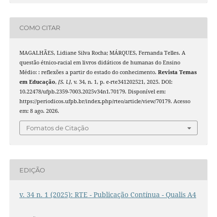
COMO CITAR
MAGALHÃES, Lidiane Silva Rocha; MÁRQUES, Fernanda Telles. A
questão étnico-racial em livros didáticos de humanas do Ensino
Médio: : reflexões a partir do estado do conhecimento.
Revista Temas
em Educação
,
[S. l.]
, v. 34, n. 1, p. e-rte341202521, 2025. DOI:
10.22478/ufpb.2359-7003.2025v34n1.70179. Disponível em:
https://periodicos.ufpb.br/index.php/rteo/article/view/70179. Acesso
em: 8 ago. 2026.
Fomatos de Citação
EDIÇÃO
v. 34 n. 1 (2025): RTE - Publicação Contínua - Qualis A4