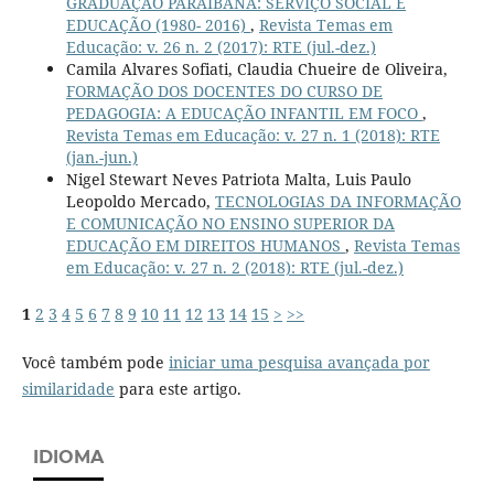
GRADUAÇÃO PARAIBANA: SERVIÇO SOCIAL E
EDUCAÇÃO (1980- 2016)
,
Revista Temas em
Educação: v. 26 n. 2 (2017): RTE (jul.-dez.)
Camila Alvares Sofiati, Claudia Chueire de Oliveira,
FORMAÇÃO DOS DOCENTES DO CURSO DE
PEDAGOGIA: A EDUCAÇÃO INFANTIL EM FOCO
,
Revista Temas em Educação: v. 27 n. 1 (2018): RTE
(jan.-jun.)
Nigel Stewart Neves Patriota Malta, Luis Paulo
Leopoldo Mercado,
TECNOLOGIAS DA INFORMAÇÃO
E COMUNICAÇÃO NO ENSINO SUPERIOR DA
EDUCAÇÃO EM DIREITOS HUMANOS
,
Revista Temas
em Educação: v. 27 n. 2 (2018): RTE (jul.-dez.)
1
2
3
4
5
6
7
8
9
10
11
12
13
14
15
>
>>
Você também pode
iniciar uma pesquisa avançada por
similaridade
para este artigo.
IDIOMA