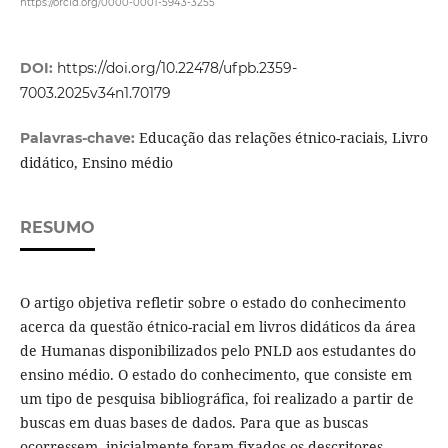
https://orcid.org/0000-0001-5943-3255
DOI:
https://doi.org/10.22478/ufpb.2359-
7003.2025v34n1.70179
Educação das relações étnico-raciais, Livro
Palavras-chave:
didático, Ensino médio
RESUMO
O artigo objetiva refletir sobre o estado do conhecimento
acerca da questão étnico-racial em livros didáticos da área
de Humanas disponibilizados pelo PNLD aos estudantes do
ensino médio. O estado do conhecimento, que consiste em
um tipo de pesquisa bibliográfica, foi realizado a partir de
buscas em duas bases de dados. Para que as buscas
ocorressem, inicialmente foram fixados os descritores,