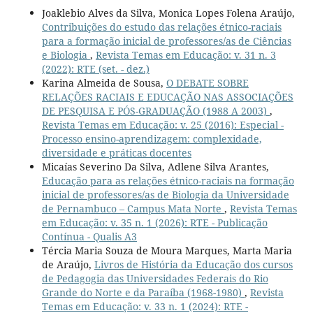
Joaklebio Alves da Silva, Monica Lopes Folena Araújo,
Contribuições do estudo das relações étnico-raciais
para a formação inicial de professores/as de Ciências
e Biologia
,
Revista Temas em Educação: v. 31 n. 3
(2022): RTE (set. - dez.)
Karina Almeida de Sousa,
O DEBATE SOBRE
RELAÇÕES RACIAIS E EDUCAÇÃO NAS ASSOCIAÇÕES
DE PESQUISA E PÓS-GRADUAÇÃO (1988 A 2003)
,
Revista Temas em Educação: v. 25 (2016): Especial -
Processo ensino-aprendizagem: complexidade,
diversidade e práticas docentes
Micaías Severino Da Silva, Adlene Silva Arantes,
Educação para as relações étnico-raciais na formação
inicial de professores/as de Biologia da Universidade
de Pernambuco – Campus Mata Norte
,
Revista Temas
em Educação: v. 35 n. 1 (2026): RTE - Publicação
Contínua - Qualis A3
Tércia Maria Souza de Moura Marques, Marta Maria
de Araújo,
Livros de História da Educação dos cursos
de Pedagogia das Universidades Federais do Rio
Grande do Norte e da Paraíba (1968-1980)
,
Revista
Temas em Educação: v. 33 n. 1 (2024): RTE -