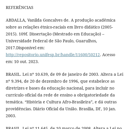
REFERÊNCIAS
ABDALLA, Vanilda Goncalves de. A produção acadêmica
sobre as relações étnico-raciais em livro didático (2005-
2015). 109f. Dissertação (Mestrado em Educação) –
Universidade Federal de São Paulo, Guarulhos,
2017.Disponível em:
http://repositorio.unifesp.br/handle/11600/50212
. Acesso
em: 10 out. 2023.
BRASIL. Lei nº 10.639, de 09 de janeiro de 2003. Altera a Lei
nº 9.394, de 20 de dezembro de 1996, que estabelece as
diretrizes e bases da educação nacional, para incluir no
currículo oficial da rede de ensino a obrigatoriedade da
temática. “História e Cultura Afro-Brasileira”, e dá outras
providências. Diário Oficial da União. Brasília, DF, 10 jan.
2003.
BRASIL. Lei nº 11.645, de 10 março de 2008. Altera a Lei no