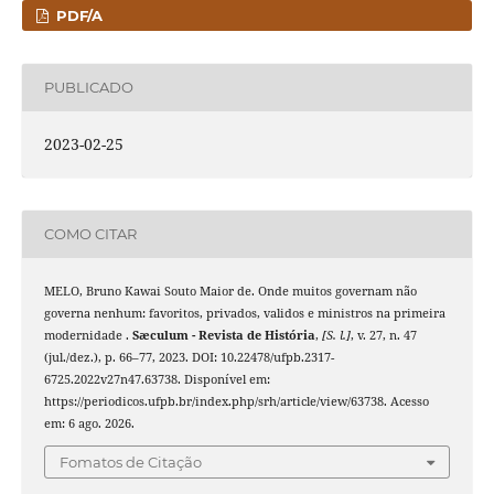
PDF/A
PUBLICADO
2023-02-25
COMO CITAR
MELO, Bruno Kawai Souto Maior de. Onde muitos governam não
governa nenhum: favoritos, privados, validos e ministros na primeira
modernidade .
Sæculum - Revista de História
,
[S. l.]
, v. 27, n. 47
(jul./dez.), p. 66–77, 2023. DOI: 10.22478/ufpb.2317-
6725.2022v27n47.63738. Disponível em:
https://periodicos.ufpb.br/index.php/srh/article/view/63738. Acesso
em: 6 ago. 2026.
Fomatos de Citação