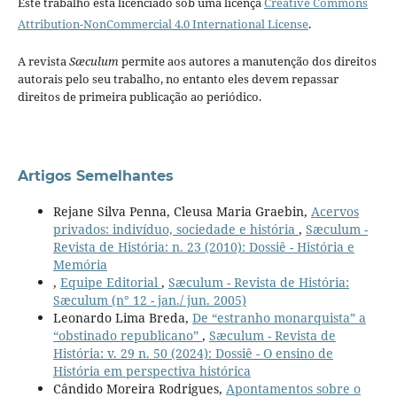
Este trabalho está licenciado sob uma licença
Creative Commons
Attribution-NonCommercial 4.0 International License
.
A revista
Sæculum
permite aos autores a manutenção dos direitos
autorais pelo seu trabalho, no entanto eles devem repassar
direitos de primeira publicação ao periódico.
Artigos Semelhantes
Rejane Silva Penna, Cleusa Maria Graebin,
Acervos
privados: indivíduo, sociedade e história
,
Sæculum -
Revista de História: n. 23 (2010): Dossiê - História e
Memória
,
Equipe Editorial
,
Sæculum - Revista de História:
Sæculum (n° 12 - jan./ jun. 2005)
Leonardo Lima Breda,
De “estranho monarquista” a
“obstinado republicano”
,
Sæculum - Revista de
História: v. 29 n. 50 (2024): Dossiê - O ensino de
História em perspectiva histórica
Cândido Moreira Rodrigues,
Apontamentos sobre o