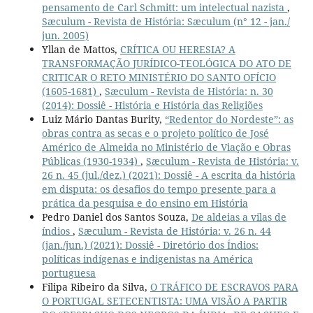
pensamento de Carl Schmitt: um intelectual nazista
,
Sæculum - Revista de História: Sæculum (n° 12 - jan./
jun. 2005)
Yllan de Mattos,
CRÍTICA OU HERESIA? A
TRANSFORMAÇÃO JURÍDICO-TEOLÓGICA DO ATO DE
CRITICAR O RETO MINISTÉRIO DO SANTO OFÍCIO
(1605-1681)
,
Sæculum - Revista de História: n. 30
(2014): Dossiê - História e História das Religiões
Luiz Mário Dantas Burity,
“Redentor do Nordeste”: as
obras contra as secas e o projeto político de José
Américo de Almeida no Ministério de Viação e Obras
Públicas (1930-1934)
,
Sæculum - Revista de História: v.
26 n. 45 (jul./dez.) (2021): Dossiê - A escrita da história
em disputa: os desafios do tempo presente para a
prática da pesquisa e do ensino em História
Pedro Daniel dos Santos Souza,
De aldeias a vilas de
índios
,
Sæculum - Revista de História: v. 26 n. 44
(jan./jun.) (2021): Dossiê - Diretório dos Índios:
políticas indígenas e indigenistas na América
portuguesa
Filipa Ribeiro da Silva,
O TRÁFICO DE ESCRAVOS PARA
O PORTUGAL SETECENTISTA: UMA VISÃO A PARTIR