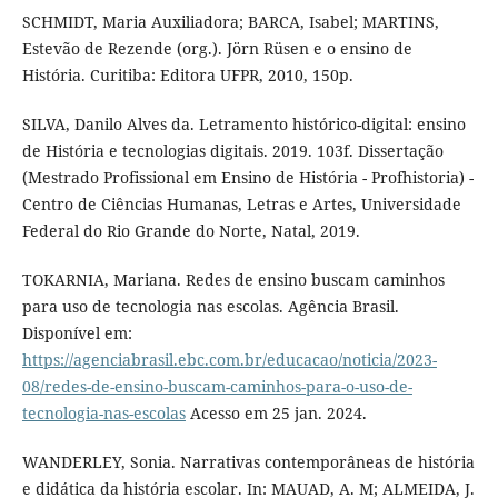
SCHMIDT, Maria Auxiliadora; BARCA, Isabel; MARTINS,
Estevão de Rezende (org.). Jörn Rüsen e o ensino de
História. Curitiba: Editora UFPR, 2010, 150p.
SILVA, Danilo Alves da. Letramento histórico-digital: ensino
de História e tecnologias digitais. 2019. 103f. Dissertação
(Mestrado Profissional em Ensino de História - Profhistoria) -
Centro de Ciências Humanas, Letras e Artes, Universidade
Federal do Rio Grande do Norte, Natal, 2019.
TOKARNIA, Mariana. Redes de ensino buscam caminhos
para uso de tecnologia nas escolas. Agência Brasil.
Disponível em:
https://agenciabrasil.ebc.com.br/educacao/noticia/2023-
08/redes-de-ensino-buscam-caminhos-para-o-uso-de-
tecnologia-nas-escolas
Acesso em 25 jan. 2024.
WANDERLEY, Sonia. Narrativas contemporâneas de história
e didática da história escolar. In: MAUAD, A. M; ALMEIDA, J.