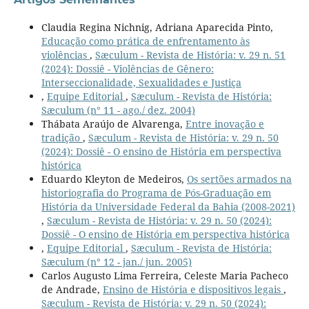
Claudia Regina Nichnig, Adriana Aparecida Pinto,
Educação como prática de enfrentamento às
violências
,
Sæculum - Revista de História: v. 29 n. 51
(2024): Dossiê - Violências de Gênero:
Interseccionalidade, Sexualidades e Justiça
,
Equipe Editorial
,
Sæculum - Revista de História:
Sæculum (n° 11 - ago./ dez. 2004)
Thábata Araújo de Alvarenga,
Entre inovação e
tradição
,
Sæculum - Revista de História: v. 29 n. 50
(2024): Dossiê - O ensino de História em perspectiva
histórica
Eduardo Kleyton de Medeiros,
Os sertões armados na
historiografia do Programa de Pós-Graduação em
História da Universidade Federal da Bahia (2008-2021)
,
Sæculum - Revista de História: v. 29 n. 50 (2024):
Dossiê - O ensino de História em perspectiva histórica
,
Equipe Editorial
,
Sæculum - Revista de História:
Sæculum (n° 12 - jan./ jun. 2005)
Carlos Augusto Lima Ferreira, Celeste Maria Pacheco
de Andrade,
Ensino de História e dispositivos legais
,
Sæculum - Revista de História: v. 29 n. 50 (2024):