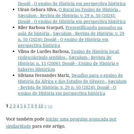
Dossiê - O ensino de História em perspectiva histórica
Uiran Gebara Silva,
O Rural no Ensino de História
,
Sæculum - Revista de História: v. 29 n. 50 (2024):
Dossiê - O ensino de História em perspectiva histórica
Riler Barbosa Scarpati,
Presentificando passados na
aula de história
,
Sæculum - Revista de História: v. 29
n. 50 (2024): Dossiê - O ensino de História em
perspectiva histórica
Vilma de Lurdes Barbosa,
Ensino de História local:
redescobrindo sentidos
,
Sæculum - Revista de
História: n. 15 (2006): Dossiê - Ensino de História e
Saberes Históricos
Silviana Fernandes Mariz,
Desafios para o ensino de
História da África e dos Estudos de Gênero
,
Sæculum
- Revista de História: v. 29 n. 50 (2024): Dossiê - O
ensino de História em perspectiva histórica
1
2
3
4
5
6
7
8
9
10
>
>>
Você também pode
iniciar uma pesquisa avançada por
similaridade
para este artigo.