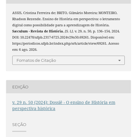
ASSIS, Cristina Ferreira de; BRITO, Gilmário Moreira; MONTEIRO,
Rhadson Rezende. Ensino de História em perspectiva: o letramento
digital como possibilidade para a aprendizagem de História.
Sæculum - Revista de História
,
[S. l.]
, v. 29, n. 50, p. 136–154, 2024.
DOI: 10.22478/ufpb.2317-6725.2024v29n50.69261. Disponível em:
https://periodicos.ufpb.br/index.php/srh/article/view/69261. Acesso
em: 6 ago. 2026.
Fomatos de Citação
EDIÇÃO
v. 29 n. 50 (2024): Dossiê - O ensino de História em
perspectiva histórica
SEÇÃO