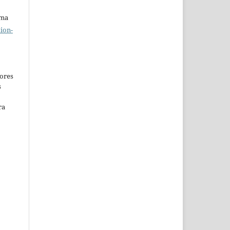
uma
ion-
ores
s
ra