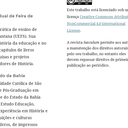
Este trabalho está licenciado sob 
dual de Feira de
licença
Creative Commons Attribut
NonCommercial 4.0 International
rática de ensino de
License
.
Santana (UEFS). Sua
A revista
Sæculum
permite aos aut
História da educação e no
a manutenção dos direitos autorai
apítulos de livros
pelo seu trabalho, no entanto eles
isas e projetos
devem repassar direitos de primei
ores de História.
publicação ao periódico.
ado da Bahia
sidade Católica de São
 de Pós-Graduação em
e do Estado da Bahia
 Estudo Educação,
xperiência em História e
uições e culturas
livros, de impressos