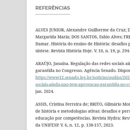
REFERÊNCIAS
ALVES JUNIOR, Alexandre Guilherme da Cruz; 
Margarida Maria; DOS SANTOS, Fabio Alves; FR
Itamar. História do ensino de História: desafios
síntese. Revista História Hoje. V. 10, n. 19, p. 29
ARAÚJO, Janaína. Regulação das redes sociais 
garantida no Congresso. Agência Senado. Dispo
https://www12.senado.leg.br/noticias/audios/202
sociais-ainda-nao-tem-aprovacao-garantida-no-c
jan. 2024.
ASSIS, Cristina Ferreira de; BRITO, Gilmário Mor
de história e metodologias ativas: desafios e pe
educação por competências. Revista Hydra: Revi
da UNIFESP. V. 6, n. 12, p. 138-157, 2023.