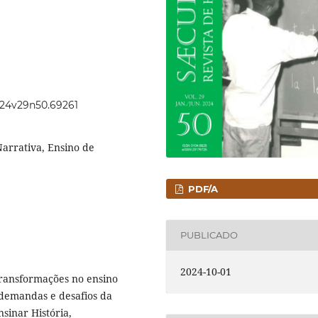
2024v29n50.69261
rrativa, Ensino de
PDF/A
PUBLICADO
2024-10-01
transformações no ensino
s demandas e desafios da
sinar História,