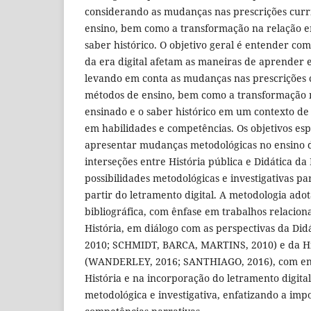
considerando as mudanças nas prescrições curr
ensino, bem como a transformação na relação en
saber histórico. O objetivo geral é entender co
da era digital afetam as maneiras de aprender e
levando em conta as mudanças nas prescrições c
métodos de ensino, bem como a transformação n
ensinado e o saber histórico em um contexto de
em habilidades e competências. Os objetivos esp
apresentar mudanças metodológicas no ensino d
interseções entre História pública e Didática da 
possibilidades metodológicas e investigativas pa
partir do letramento digital. A metodologia ad
bibliográfica, com ênfase em trabalhos relacion
História, em diálogo com as perspectivas da Did
2010; SCHMIDT, BARCA, MARTINS, 2010) e da Hi
(WANDERLEY, 2016; SANTHIAGO, 2016), com en
História e na incorporação do letramento digit
metodológica e investigativa, enfatizando a imp