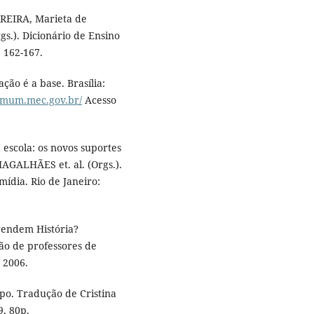
RREIRA, Marieta de
s.). Dicionário de Ensino
. 162-167.
ão é a base. Brasília:
comum.mec.gov.br/
Acesso
escola: os novos suportes
MAGALHÃES et. al. (Orgs.).
mídia. Rio de Janeiro:
prendem História?
ão de professores de
, 2006.
po. Tradução de Cristina
9, 80p.