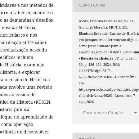
iculares e nos métodos de
COMO CITAR
tre o saber ensinado e o
mo as demandas e desafios
ASSIS, Cristina Ferreira de; BRITO,
 ensinar História,
Gilmário Moreira; MONTEIRO,
Rhadson Rezende. Ensino de Históri
urriculares e nos
em perspectiva: o letramento digital
a relação entre saber
como possibilidade para a
 escolarização baseado
aprendizagem de História.
Sæculu
ecíficos incluem
- Revista de História
,
[S. l.]
, v. 29, n.
e História, examinar
50, p. 136–154, 2024. DOI:
10.22478/ufpb.2317-
História, e explorar
6725.2024v29n50.69261. Disponível
ra o ensino de História a
em:
otada envolve uma revisão
https://periodicos.ufpb.br/index.php/
ados ao ensino de
rh/article/view/69261. Acesso em: 7
ática da História (RÜSEN,
ago. 2026.
stória pública
Fomatos de Citação
foque no aprendizado de
al como operação
ortância de desenvolver