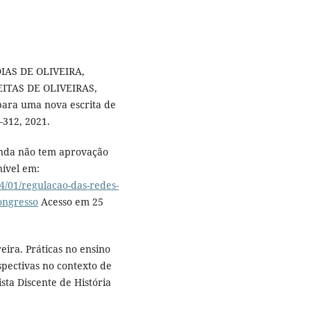
DIAS DE OLIVEIRA,
EITAS DE OLIVEIRAS,
 para uma nova escrita de
4–312, 2021.
ainda não tem aprovação
nível em:
4/01/regulacao-das-redes-
ongresso
Acesso em 25
eira. Práticas no ensino
rspectivas no contexto de
sta Discente de História