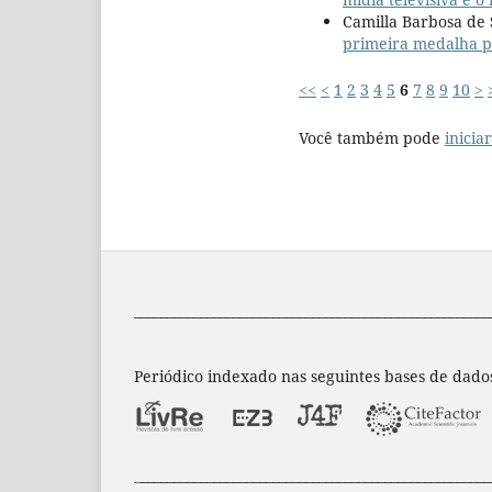
Camilla Barbosa de
primeira medalha p
<<
<
1
2
3
4
5
6
7
8
9
10
>
Você também pode
inicia
______________________________________________________
Periódico indexado nas seguintes bases de dado
_
_____________________________________________________