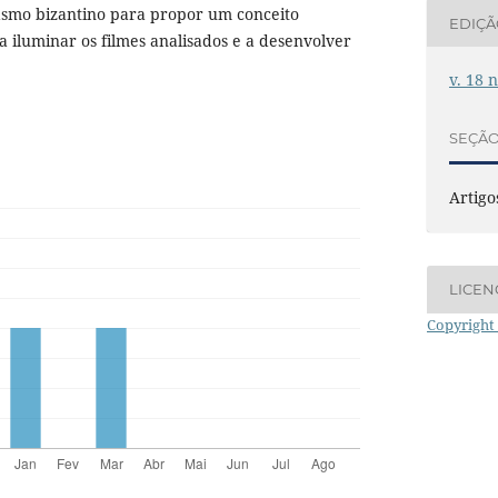
asmo bizantino para propor um conceito
EDIÇ
a iluminar os filmes analisados e a desenvolver
v. 18 
SEÇÃ
Artigo
LICEN
Copyright 