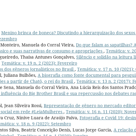
,
Menino brinca de boneca? Discutindo a hierarquização dos sexo
 Dezembro
a Monteiro, Manuela do Corral Vieira,
Do que falam as sapatilhas? A
sico e suas narrativas de consumo e apropriações
,
Temática: v. 2
igueiredo, Thaísa Antunes Gonçalves,
Silêncio e solidão na leitura l
,
Temática: v. 19 n. 2 (2023): Fevereiro
s dos gêneros jornalísticos no Brasil
,
Temática: v. 17 n. 10 (2021)
l, Juliana Bulhões,
A biografia como fonte documental para pesquis
es a partir de Chatô, o rei do Brasil
,
Temática: v. 13 n. 2 (2017): 
 Sena, Manuela do Corral Vieira, Ana Lúcia Reis dos Santos Prad
 influência do Big Brother Brasil e sua repercussão nos debates ra
l, Jean Silveira Rossi,
Representação de gênero no mercado editoria
o social em rede #LeiaMulheres
,
Temática: v. 16 n. 11 (2020): Nov
va Cruz, Nínive Luara de Araújo Paiva,
Fotografia e Covid 19: des
mática: v. 18 n. 9 (2022): Setembro
tos Silva, Beatriz Conceição Denis, Lucas Jorge Garcia,
A relação 
 futebol
,
Temática: v. 16 n. 1 (2020): Janeiro