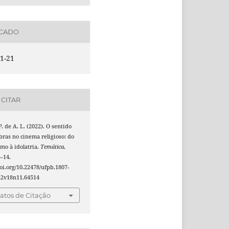
ICADO
1-21
CITAR
P. de A. L. (2022). O sentido
ras no cinema religioso: do
mo à idolatria.
Temática
,
1–14.
doi.org/10.22478/ufpb.1807-
22v18n11.64514
tos de Citação