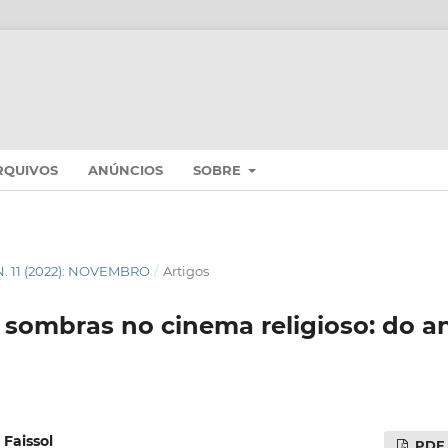
RQUIVOS
ANÚNCIOS
SOBRE
 N. 11 (2022): NOVEMBRO
/
Artigos
 sombras no cinema religioso: do a
Faissol
PDF