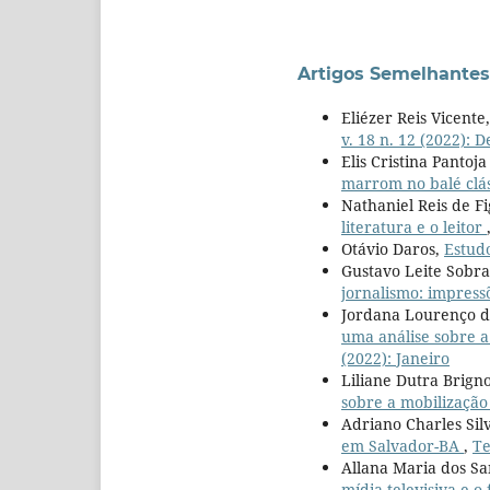
Artigos Semelhantes
Eliézer Reis Vicente
v. 18 n. 12 (2022):
Elis Cristina Pantoj
marrom no balé clás
Nathaniel Reis de F
literatura e o leitor
Otávio Daros,
Estudo
Gustavo Leite Sobra
jornalismo: impressõ
Jordana Lourenço de
uma análise sobre a
(2022): Janeiro
Liliane Dutra Brigno
sobre a mobilizaçã
Adriano Charles Sil
em Salvador-BA
,
Te
Allana Maria dos San
mídia televisiva e o