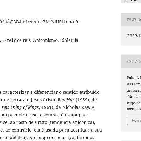
PUBL
2478/ufpb.1807-8931.2022v18n11.64514
2022-1
 O rei dos reis. Aniconismo. Idolatria.
COMO 
Faissol, 
das somb
aniconis
 caracterizar e diferenciar o sentido atribuído
18
(11), 
 que retratam Jesus Cristo:
Ben-Hur
(1959), de
https://
 reis
(
King of kings
, 1961), de Nicholas Ray. A
8931.20
, no primeiro caso, a sombra é usada para
Foma
vel ao rosto de Cristo (tendência anicônica),
, ao contrário, ela é usada para acentuar a sua
ia idólatra). Ao longo deste artigo, faremos