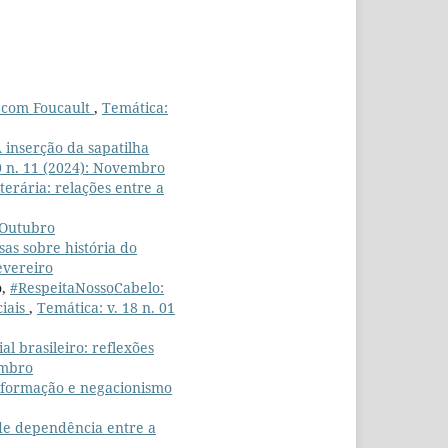
s com Foucault
,
Temática:
 inserção da sapatilha
0 n. 11 (2024): Novembro
iterária: relações entre a
: Outubro
as sobre história do
Fevereiro
o,
#RespeitaNossoCabelo:
ciais
,
Temática: v. 18 n. 01
l brasileiro: reflexões
embro
informação e negacionismo
de dependência entre a