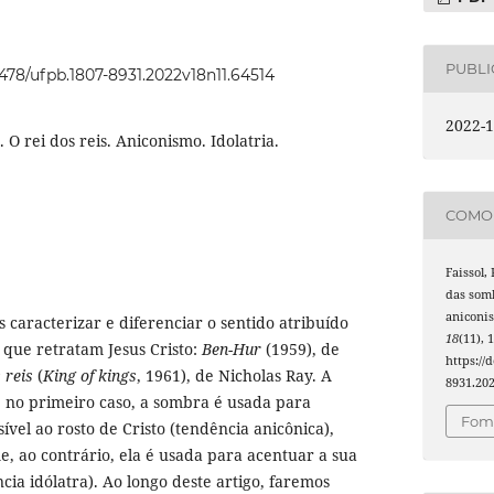
PUBL
2478/ufpb.1807-8931.2022v18n11.64514
2022-1
 O rei dos reis. Aniconismo. Idolatria.
COMO 
Faissol, 
das somb
aniconis
 caracterizar e diferenciar o sentido atribuído
18
(11), 
 que retratam Jesus Cristo:
Ben-Hur
(1959), de
https://
 reis
(
King of kings
, 1961), de Nicholas Ray. A
8931.20
, no primeiro caso, a sombra é usada para
Foma
vel ao rosto de Cristo (tendência anicônica),
, ao contrário, ela é usada para acentuar a sua
ia idólatra). Ao longo deste artigo, faremos