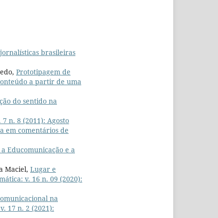
ornalísticas brasileiras
redo,
Prototipagem de
 conteúdo a partir de uma
ção do sentido na
 7 n. 8 (2011): Agosto
sa em comentários de
 a Educomunicação e a
a Maciel,
Lugar e
mática: v. 16 n. 09 (2020):
omunicacional na
v. 17 n. 2 (2021):