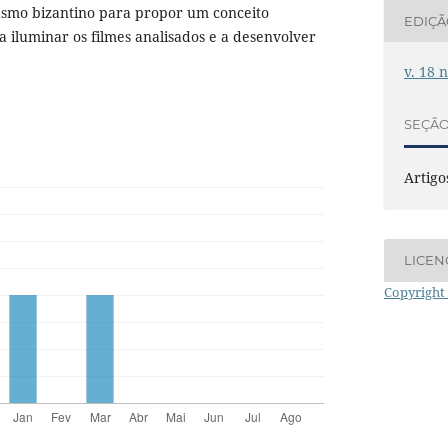
asmo bizantino para propor um conceito
EDIÇ
a iluminar os filmes analisados e a desenvolver
v. 18 
SEÇÃ
Artigo
LICEN
Copyright 