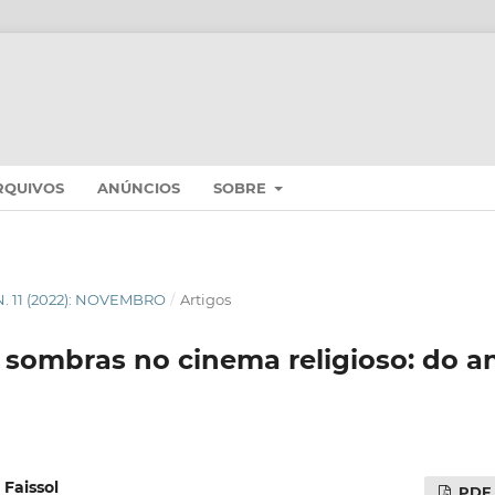
RQUIVOS
ANÚNCIOS
SOBRE
 N. 11 (2022): NOVEMBRO
/
Artigos
 sombras no cinema religioso: do a
Faissol
PDF