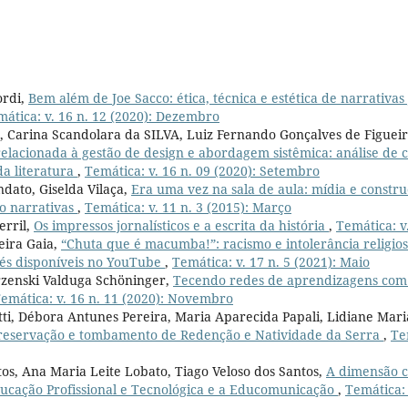
ordi,
Bem além de Joe Sacco: ética, técnica e estética de narrativas j
ática: v. 16 n. 12 (2020): Dezembro
a, Carina Scandolara da SILVA, Luiz Fernando Gonçalves de Figuei
relacionada à gestão de design e abordagem sistêmica: análise de
da literatura
,
Temática: v. 16 n. 09 (2020): Setembro
dato, Giselda Vilaça,
Era uma vez na sala de aula: mídia e constru
o narrativas
,
Temática: v. 11 n. 3 (2015): Março
erril,
Os impressos jornalísticos e a escrita da história
,
Temática: v.
eira Gaia,
“Chuta que é macumba!”: racismo e intolerância religio
és disponíveis no YouTube
,
Temática: v. 17 n. 5 (2021): Maio
zenski Valduga Schöninger,
Tecendo redes de aprendizagens com
emática: v. 16 n. 11 (2020): Novembro
tti, Débora Antunes Pereira, Maria Aparecida Papali, Lidiane Mari
reservação e tombamento de Redenção e Natividade da Serra
,
Te
tos, Ana Maria Leite Lobato, Tiago Veloso dos Santos,
A dimensão c
ducação Profissional e Tecnológica e a Educomunicação
,
Temática: 