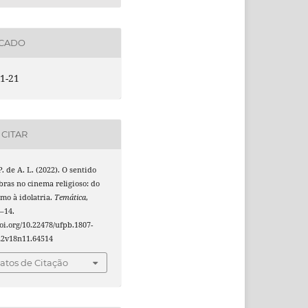
ICADO
1-21
CITAR
P. de A. L. (2022). O sentido
ras no cinema religioso: do
mo à idolatria.
Temática
,
1–14.
doi.org/10.22478/ufpb.1807-
22v18n11.64514
tos de Citação