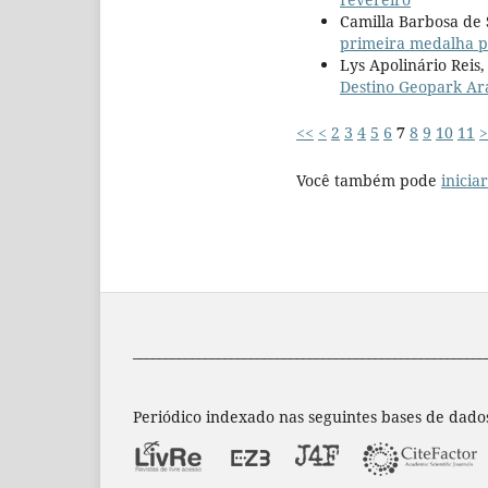
Camilla Barbosa de
primeira medalha p
Lys Apolinário Reis,
Destino Geopark Ar
<<
<
2
3
4
5
6
7
8
9
10
11
>
Você também pode
inicia
______________________________________________________
Periódico indexado nas seguintes bases de dado