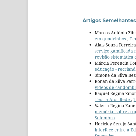
Artigos Semelhantes
Marcos Antônio Zib
em quadrinhos
,
Tem
Alais Souza Ferreir
serviço gamificada 
revisão sistemática 
Márcia Perencin Ton
educação - recriand
Simone da Silva Bez
Ronan da Silva Parr
vídeos de candombl
Raquel Regina Zmor
Teoria Ator-Rede
,
T
Valéria Regina Zane
memória: sobre a p
Setembro
Hericley Serejo San
interface entre a E
Fevereiro