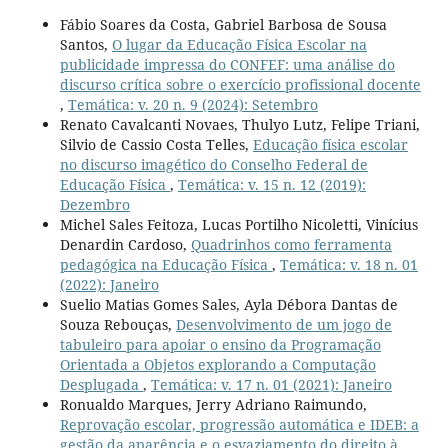
Fábio Soares da Costa, Gabriel Barbosa de Sousa
Santos,
O lugar da Educação Física Escolar na
publicidade impressa do CONFEF: uma análise do
discurso crítica sobre o exercício profissional docente
,
Temática: v. 20 n. 9 (2024): Setembro
Renato Cavalcanti Novaes, Thulyo Lutz, Felipe Triani,
Silvio de Cassio Costa Telles,
Educação física escolar
no discurso imagético do Conselho Federal de
Educação Física
,
Temática: v. 15 n. 12 (2019):
Dezembro
Michel Sales Feitoza, Lucas Portilho Nicoletti, Vinícius
Denardin Cardoso,
Quadrinhos como ferramenta
pedagógica na Educação Física
,
Temática: v. 18 n. 01
(2022): Janeiro
Suelio Matias Gomes Sales, Ayla Débora Dantas de
Souza Rebouças,
Desenvolvimento de um jogo de
tabuleiro para apoiar o ensino da Programação
Orientada a Objetos explorando a Computação
Desplugada
,
Temática: v. 17 n. 01 (2021): Janeiro
Ronualdo Marques, Jerry Adriano Raimundo,
Reprovação escolar, progressão automática e IDEB: a
gestão da aparência e o esvaziamento do direito à