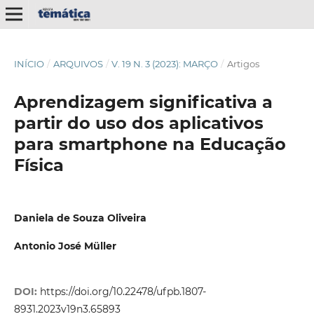
INÍCIO
/
ARQUIVOS
/
V. 19 N. 3 (2023): MARÇO
/
Artigos
Aprendizagem significativa a
partir do uso dos aplicativos
para smartphone na Educação
Física
Daniela de Souza Oliveira
Antonio José Müller
DOI:
https://doi.org/10.22478/ufpb.1807-
8931.2023v19n3.65893