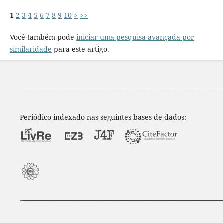
1
2
3
4
5
6
7
8
9
10
>
>>
Você também pode
iniciar uma pesquisa avançada por
similaridade
para este artigo.
____________________________________________________________________
Periódico indexado nas seguintes bases de dados:
_
___________________________________________________________________