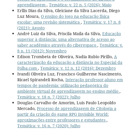
aprendizagem
,
Temática: v. 22 n. 5 (2026): Maio
Erllis Dias da Silva, Gleiciane da Silva Lacerda, Diego
Luz Moura,
O ensino do jogo na educação física
escolar: uma revisão sistemática
,
Temática: v. 17 n. 8
(2021): Agosto
André Luiz da Silva, Priscila Maíla da Silva,
Educação
superior à distância: uma alternativa de acesso ao
saber acadêmico através do ciberespaço
,
Temática: v.
8 n. 11 (2012): Novembro
Edison Trombeta de Oliveira, Nadia Rubio Pirillo,
A
caracterização da educação a distância no Especial da
Folha.com
,
Temática: v. 12 n. 12 (2016): Dezembro
Ivandi Oliveira Luz, Francisco Guilherme Nascimento,
Ricael Spirandeli Rocha,
Interação professor-aluno em
tempos de pandemia: utilização pedagógica do
ambiente virtual de aprendizagem no ensino médio
,
Temática: v. 18 n. 7 (2022): Julho
Douglas Carvalho de Amorim, Luis Paulo Leopoldo
Mercado,
Processo de aprendizagem de Citologia a
partir da criação do game RPG Invisible World:
aproximações entre professores e estudantes
,
Temática: v. 16 n. 7 (2020): Julho