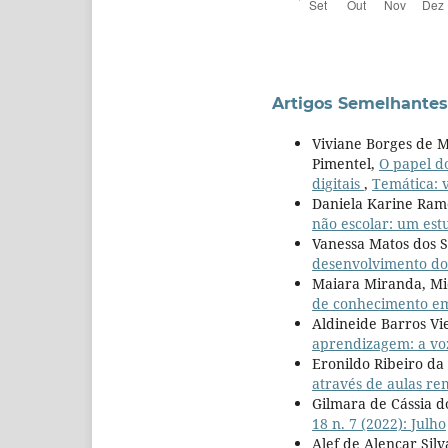
Artigos Semelhantes
Viviane Borges de M
Pimentel,
O papel d
digitais
,
Temática: v
Daniela Karine Ramo
não escolar: um es
Vanessa Matos dos S
desenvolvimento do 
Maiara Miranda, Mic
de conhecimento em 
Aldineide Barros Vi
aprendizagem: a vo
Eronildo Ribeiro da 
através de aulas r
Gilmara de Cássia d
18 n. 7 (2022): Julho
Alef de Alencar Sil