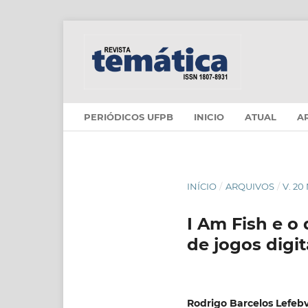
PERIÓDICOS UFPB
INICIO
ATUAL
A
INÍCIO
/
ARQUIVOS
/
V. 20
I Am Fish e o
de jogos digi
Rodrigo Barcelos Lefeb