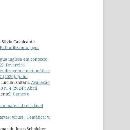
 Silvio Cavalcante
EaD utilizando jogos
ngua inglesa em contexto
2): Fevereiro
prendizagem e matemática:
7 (2020): Julho
Lucila Ishitani,
Avaliação
0 n. 4 (2024): Abril
mentel,
Games e
om material reciclável
artas: vírus!
,
Temática: v.
vimar de Jesus Schalcher