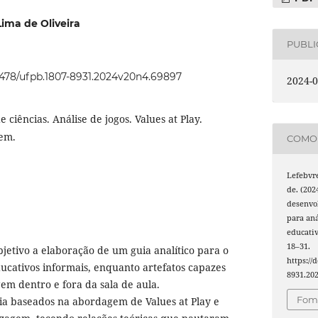
ima de Oliveira
PUBL
22478/ufpb.1807-8931.2024v20n4.69897
2024-0
e ciências. Análise de jogos. Values at Play.
em.
COMO 
Lefebvre,
de. (202
desenvo
para aná
educati
18–31.
jetivo a elaboração de um guia analítico para o
https://
ducativos informais, enquanto artefatos capazes
8931.20
em dentro e fora da sala de aula.
Foma
ia baseados na abordagem de Values at Play e