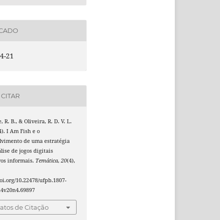
ICADO
4-21
CITAR
 R. B., & Oliveira, R. D. V. L.
4). I Am Fish e o
lvimento de uma estratégia
lise de jogos digitais
vos informais.
Temática
,
20
(4),
doi.org/10.22478/ufpb.1807-
24v20n4.69897
tos de Citação