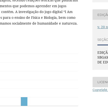
zagem, tecendo relações teóricas que pautaram
cimentos que podemos aprender em jogos
 contêm. A investigação do jogo digital “I Am
EDIÇ
es para o ensino de Física e Biologia, bem como
amamos socialmente de humanidade e natureza.
v. 20 n
SEÇÃ
EDIÇÃ
SBGAM
DE E
LICEN
Copyright 