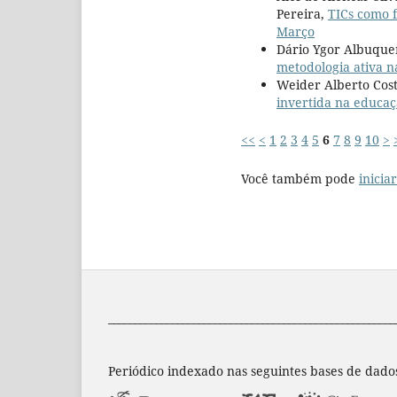
Pereira,
TICs como 
Março
Dário Ygor Albuquer
metodologia ativa n
Weider Alberto Cost
invertida na educaç
<<
<
1
2
3
4
5
6
7
8
9
10
>
Você também pode
inicia
______________________________________________________
Periódico indexado nas seguintes bases de dado