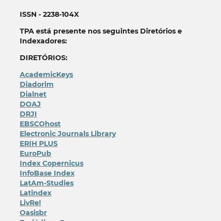
ISSN - 2238-104X
TPA está presente nos seguintes Diretórios e
Indexadores:
DIRETÓRIOS:
AcademicKeys
Diadorim
Dialnet
DOAJ
DRJI
EBSCOhost
Electronic Journals Library
ERIH PLUS
EuroPub
Index Copernicus
InfoBase Index
LatAm-Studies
Latindex
LivRe!
Oasisbr