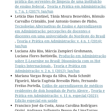
prática das serventes de limpeza de uma instituição
de ensino federal
,
Teoria e Prática em Administração:
v. 7 n. 1 (2017): Jan/Jun
Letícia Dias Fantinel, Tânia Moura Benevides, Rômulo
Carvalho Cristaldo, José Antonio Gomes de Pinho,
Tecnologias Alternativas de Ensino e Aprendizagem
em Administração: percepções de docentes e
discentes em uma universidade do Nordeste do Brasil
,
Teoria e Prática em Administração: v. 4 n. 1 (2014):
Jan/Jun
Luciana Aita Riss, Márcia Zampieri Grohmann,
Luciana Flores Battistella,
Produção em Administração
sobre E-Learning no Brasil: Dissonância com os Hot
Topics Internacionais
,
Teoria e Prática em
Administração: v. 2 n. 1 (2012): Jan/Jun
Mariana Vargas Braga da Silva, Paola Schmitt
Figueiró, Maria Eugênia Bresolin Pinto, Fernando
Freitas Portella,
Estilos de aprendizagem de médicos
residentes de dois hospitais de Porto Alegre
,
Teoria e
Prática em Administração: v. 11 n. especial (2021):
Edição especial em saúde
Francisco José da Costa, Anna Carolina Rodrigues
Orsini, Andressa Sullamyta Pessoa de LimaTorres