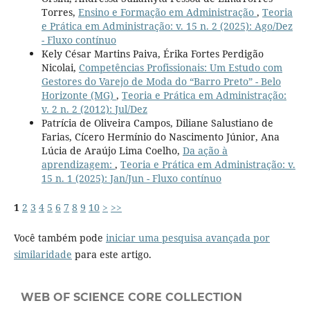
Torres,
Ensino e Formação em Administração
,
Teoria
e Prática em Administração: v. 15 n. 2 (2025): Ago/Dez
- Fluxo contínuo
Kely César Martins Paiva, Érika Fortes Perdigão
Nicolai,
Competências Profissionais: Um Estudo com
Gestores do Varejo de Moda do “Barro Preto” - Belo
Horizonte (MG)
,
Teoria e Prática em Administração:
v. 2 n. 2 (2012): Jul/Dez
Patrícia de Oliveira Campos, Diliane Salustiano de
Farias, Cícero Hermínio do Nascimento Júnior, Ana
Lúcia de Araújo Lima Coelho,
Da ação à
aprendizagem:
,
Teoria e Prática em Administração: v.
15 n. 1 (2025): Jan/Jun - Fluxo contínuo
1
2
3
4
5
6
7
8
9
10
>
>>
Você também pode
iniciar uma pesquisa avançada por
similaridade
para este artigo.
WEB OF SCIENCE CORE COLLECTION