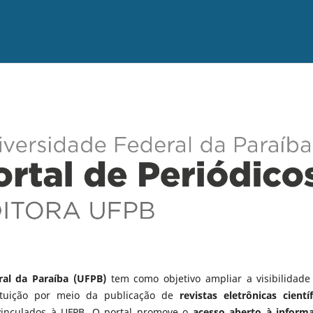
ral da Paraíba (UFPB)
tem como objetivo ampliar a visibilidade
tituição por meio da publicação de
revistas eletrônicas científ
vinculados à UFPB. O portal promove o
acesso aberto à inform