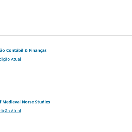
ção Contábil & Finanças
dição Atual
of Medieval Norse Studies
dição Atual