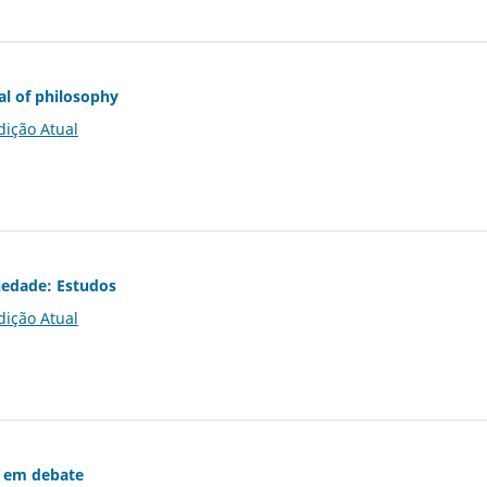
al of philosophy
dição Atual
iedade: Estudos
dição Atual
 em debate