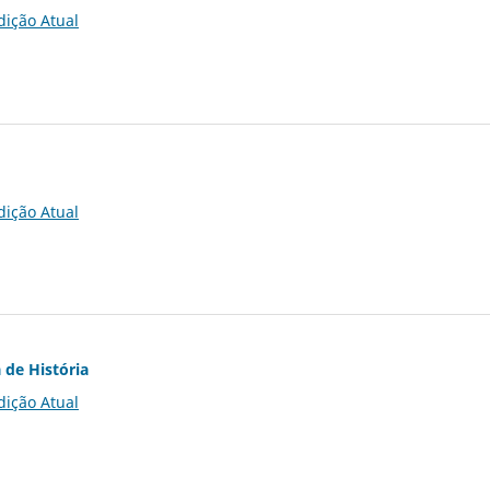
dição Atual
dição Atual
 de História
dição Atual