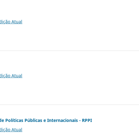
dição Atual
dição Atual
de Políticas Públicas e Internacionais - RPPI
dição Atual