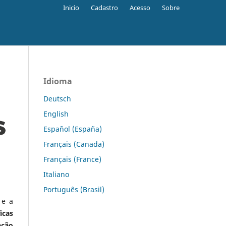
Inicio
Cadastro
Acesso
Sobre
Idioma
Deutsch
English
Español (España)
Français (Canada)
Français (France)
Italiano
Português (Brasil)
 e a
icas
ação