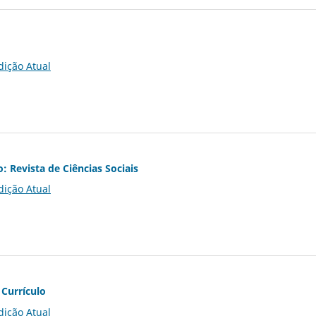
dição Atual
o: Revista de Ciências Sociais
dição Atual
 Currículo
dição Atual