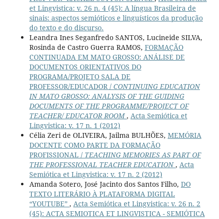
et Lingvistica: v. 26 n. 4 (45): A língua Brasileira de
sinais: aspectos semióticos e linguísticos da produção
do texto e do discurso.
Leandra Ines Seganfredo SANTOS, Lucineide SILVA,
Rosinda de Castro Guerra RAMOS,
FORMAÇÃO
CONTINUADA EM MATO GROSSO: ANÁLISE DE
DOCUMENTOS ORIENTATIVOS DO
PROGRAMA/PROJETO SALA DE
PROFESSOR/EDUCADOR /
CONTINUING EDUCATION
IN MATO GROSSO: ANALYSIS OF THE GUIDING
DOCUMENTS OF THE PROGRAMME/PROJECT OF
TEACHER/ EDUCATOR ROOM
,
Acta Semiótica et
Lingvistica: v. 17 n. 1 (2012)
Célia Zeri de OLIVEIRA, Jailma BULHÕES,
MEMÓRIA
DOCENTE COMO PARTE DA FORMAÇÃO
PROFISSIONAL /
TEACHING MEMORIES AS PART OF
THE PROFESSIONAL TEACHER EDUCATION
,
Acta
Semiótica et Lingvistica: v. 17 n. 2 (2012)
Amanda Sotero, José Jacinto dos Santos Filho,
DO
TEXTO LITERÁRIO À PLATAFORMA DIGITAL
“YOUTUBE”
,
Acta Semiótica et Lingvistica: v. 26 n. 2
(45): ACTA SEMIOTICA ET LINGVISTICA - SEMIÓTICA