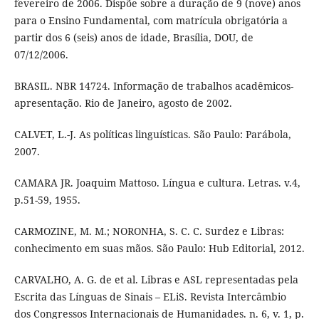
fevereiro de 2006. Dispõe sobre a duração de 9 (nove) anos
para o Ensino Fundamental, com matrícula obrigatória a
partir dos 6 (seis) anos de idade, Brasília, DOU, de
07/12/2006.
BRASIL. NBR 14724. Informação de trabalhos acadêmicos-
apresentação. Rio de Janeiro, agosto de 2002.
CALVET, L.-J. As políticas linguísticas. São Paulo: Parábola,
2007.
CAMARA JR. Joaquim Mattoso. Língua e cultura. Letras. v.4,
p.51-59, 1955.
CARMOZINE, M. M.; NORONHA, S. C. C. Surdez e Libras:
conhecimento em suas mãos. São Paulo: Hub Editorial, 2012.
CARVALHO, A. G. de et al. Libras e ASL representadas pela
Escrita das Línguas de Sinais – ELiS. Revista Intercâmbio
dos Congressos Internacionais de Humanidades. n. 6, v. 1, p.