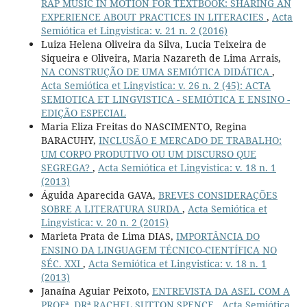
RAP MUSIC IN MOTION FOR TEXTBOOK: SHARING AN
EXPERIENCE ABOUT PRACTICES IN LITERACIES
,
Acta
Semiótica et Lingvistica: v. 21 n. 2 (2016)
Luiza Helena Oliveira da Silva, Lucia Teixeira de
Siqueira e Oliveira, Maria Nazareth de Lima Arrais,
NA CONSTRUÇÃO DE UMA SEMIÓTICA DIDÁTICA
,
Acta Semiótica et Lingvistica: v. 26 n. 2 (45): ACTA
SEMIOTICA ET LINGVISTICA - SEMIÓTICA E ENSINO -
EDIÇÃO ESPECIAL
Maria Eliza Freitas do NASCIMENTO, Regina
BARACUHY,
INCLUSÃO E MERCADO DE TRABALHO:
UM CORPO PRODUTIVO OU UM DISCURSO QUE
SEGREGA?
,
Acta Semiótica et Lingvistica: v. 18 n. 1
(2013)
Águida Aparecida GAVA,
BREVES CONSIDERAÇÕES
SOBRE A LITERATURA SURDA
,
Acta Semiótica et
Lingvistica: v. 20 n. 2 (2015)
Marieta Prata de Lima DIAS,
IMPORTÂNCIA DO
ENSINO DA LINGUAGEM TÉCNICO-CIENTÍFICA NO
SÉC. XXI
,
Acta Semiótica et Lingvistica: v. 18 n. 1
(2013)
Janaína Aguiar Peixoto,
ENTREVISTA DA ASEL COM A
PROFª. DRª RACHEL SUTTON SPENCE
,
Acta Semiótica