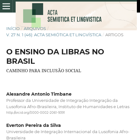
INÍCIO
/
ARQUIVOS
/
V. 27 N. 1 (46): ACTA SEMIÓTICA ET LINGVÍSTICA
/
ARTIGOS
O ENSINO DA LIBRAS NO
BRASIL
CAMINHO PARA INCLUSÃO SOCIAL
Alexandre Antonio Timbane
Professor da Universidade de Integração Integração da
Lusofonia Afro-Brasileira, Instituto de Humanidades e Letras
http://orcid.org/0000-0002-2061-9391
Everton Pereira da Silva
Universidade de Integração Internacional da Lusofonia Afro-
Brasileira