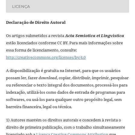
LICENÇA
Declaração de Direito Autoral
Os artigos submetidos a revista
Acta Semiotica et Lingvistica
estão licenciados conforme CC BY. Para mais informações sobre
essa forma de licenciamento, consulte:
http://creativecommons.org/licenses/by/4.0
A disponibilização é gratuita na Internet, para que os usuários
possam ler, fazer
download
, copiar, distribuir, imprimir, pesquisar
ou referenciar o texto integral dos documentos, processá-los para
indexação, utilizá-los como dados de entrada de programas para
softwares, ou usá-los para qualquer outro propósito legal, sem
barreira financeira, legal ou técnica.
1) Autores mantém os direitos autorais e concedem à revista o
direito de primeira publicação, com o trabalho simultaneamente
licenciado sob a
Licença Creative Commons Attribution
que