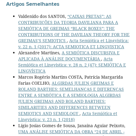
Artigos Semelhantes
Valdenido dos SANTOS,
“CAIXAS PRETAS”: AS
CONTRIBUIÇÕES DA TEORIA DAVILIANA PARA A
SEMIÓTICA DE GREIMAS “BLACK BOXES”: THE
CONTRIBUTIONS OF THE DAVILIAN THEORY FOR THE
GREIMAS’S SEMIOTICS
,
Acta Semiótica et Lingvistica:
v. 22 n. 1 (2017): ACTA SEMIOTICA ET LINGVISTICA
Alexandre Martines,
A SEMIÓTICA DISCURSIVA E
APLICADA À ANÁLISE DOCUMENTÁRIA
,
Acta
Semiótica et Lingvistica: v. 28 n. 2 (47): SEMIÓTICA E
LINGVÍSTICA
Marcos Rogério Martins COSTA, Patrícia Margarida
Farias COELHO,
ALGIRDAS JULIEN GREIMAS E
ROLAND BARTHES: SEMELHANÇAS E DIFERENÇAS
ENTRE A SEMIÓTICA E A SEMIOLOGIA ALGIRDAS
JULIEN GREIMAS AND ROLAND BARTHES:
SIMILARITIES AND DIFFERENCES BETWEEN
SEMIOTICS AND SEMIOLOGY
,
Acta Semiótica et
Lingvistica: v. 23 n. 1 (2018)
Lígio Josias Gomes de Sousa, Janaína Aguiar Peixoto,
UMA ANÁLISE SEMIÓTICA DA OBRA “24 DE ABRIL -