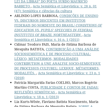
LEI DA LIBRAS” DO POETA SURDO MAURÍCIO
BARRETO
,
Acta Semiótica et Lingvistica: v. 28 n. 01
(47): Semiótica e ciências da cultura
ARLINDO LOPES BARBOSA,
CONDIÇÕES DE ENSINO
VS. DISCURSOS DISCENTES EM INSTITUTOS
FEDERAIS DO NORDESTE DO BRASIL/
CONDITIONS OF
EDUCATION VS. PUPILS’ SPEECHES IN FEDERAL
INSTITUTES OF BRAZIL NORTHEASTERN
,
Acta
Semiótica et Lingvistica: v. 16 n. 1 (2011)
Cidmar Teodoro PAIS, Maria de Fátima Barbosa de
Mesquita BATISTA,
CONTRIBUIÇÃO A UMA ANÁLISE
SÓCIOSSEMIÓTICA E DE PROCESSO CULTURAL:
LÉXICO, METATERMOS, MODALIDADES
CONTRIBUTION A UNE ANALYSE SOCIO-SEMIOTIQUE
DU PROCESSUS CULTUREL: LEXIQUE, MÉTATERMES,
MODALITÉS.
,
Acta Semiótica et Lingvistica: v. 23 n. 1
(2018)
Patrícia Margarida Farias COELHO, Marcos Rogério
Martins COSTA,
PUBLICIDADE E CONTOS DE FADAS:
REFLEXÕES SEMIÓTICAS
,
Acta Semiótica et
Lingvistica: v. 18 n. 1 (2013)
Lia Kurts-Wöste, Flaviano Batista Nascimento, Maria
de Fátima Barbosa de Mesquita Batista,
SOBRE A