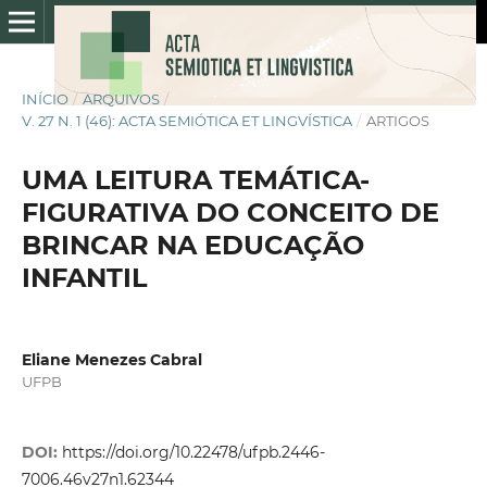
INÍCIO
/
ARQUIVOS
/
V. 27 N. 1 (46): ACTA SEMIÓTICA ET LINGVÍSTICA
/
ARTIGOS
UMA LEITURA TEMÁTICA-
FIGURATIVA DO CONCEITO DE
BRINCAR NA EDUCAÇÃO
INFANTIL
Eliane Menezes Cabral
UFPB
DOI:
https://doi.org/10.22478/ufpb.2446-
7006.46v27n1.62344