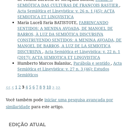
SEMIÓTICA DAS CULTURAS DE FRANÇOIS RASTIER
,
Acta Semiótica et Lingvistica: v. 26 n. 1 (45): ACTA
SEMIOTICA ET LINGVISTICA
Maria Luceli Faria BATISTOTE,
FABRINCANDO
SENTIDOS: A MENINA AVOADA, DE MANOEL DE
BARROS, À LUZ DA SEMIÓTICA DISCURSIVA
CONSTRUYENDO SENTIDOS: A MENINA AVOADA, DE
MANOEL DE BARROS, A LUZ DE LA SEMIOTICA
DISCURSIVA
,
Acta Semiótica et Lingvistica: v. 22 n. 1
(2017): ACTA SEMIOTICA ET LINGVISTICA
Humberto Marcos Balaniuc,
Parábola e sentido
,
Acta
Semiótica et Lingvistica: v. 27 n. 3 (46): Estudos
Semióticos
<<
<
1
2
3
4
5
6
7
8
9
10
>
>>
Você também pode
iniciar uma pesquisa avançada por
similaridade
para este artigo.
EDIÇÃO ATUAL