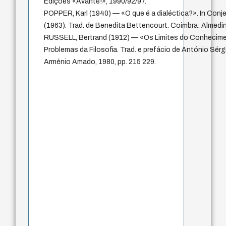
Edições «Avante!», 1990/92/97.
POPPER, Karl (1940) — «O que é a dialéctica?». In Con
(1963). Trad. de Benedita Bettencourt. Coimbra: Almedin
RUSSELL, Bertrand (1912) — «Os Limites do Conhecimen
Problemas da Filosofia. Trad. e prefácio de António Sérgi
Arménio Amado, 1980, pp. 215 229.