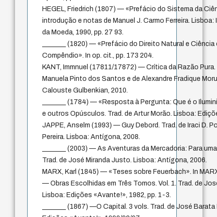
HEGEL, Friedrich (1807) — «Prefácio do Sistema da Ciênci
introdução e notas de Manuel J. Carmo Ferreira. Lisboa
da Moeda, 1990, pp. 27 93.
_______ (1820) — «Prefácio do Direito Natural e Ciênci
Compêndio». In op. cit., pp. 173 204.
KANT, Immnuel (17811/17872) — Crítica da Razão Pura. 7
Manuela Pinto dos Santos e de Alexandre Fradique Moru
Calouste Gulbenkian, 2010.
_______ (1784) — «Resposta à Pergunta: Que é o Ilumin
e outros Opúsculos. Trad. de Artur Morão. Lisboa: Ediçõe
JAPPE, Anselm (1993) — Guy Debord. Trad. de Iraci D. Pol
Pereira. Lisboa: Antígona, 2008.
_______ (2003) — As Aventuras da Mercadoria: Para uma 
Trad. de José Miranda Justo. Lisboa: Antígona, 2006.
MARX, Karl (1845) — «Teses sobre Feuerbach». In MARX,
— Obras Escolhidas em Três Tomos. Vol. 1. Trad. de José
Lisboa: Edições «Avante!», 1982, pp. 1-3.
_______ (1867) —O Capital. 3 vols. Trad. de José Barata 