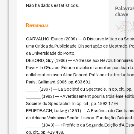
Não há dados estatísticos.
Palavras
chave
perdón
leyes
fundamentalismo
realidad
acquainta
experiência temporal
desejo
idade
género
Referências
protágoras
homem-medi
pensamento singular
lei
jacobi
therapy
j.c.m. neto
metafísica do tempo
intolerância
logos
sacrifício
palavra
direito romano
violencia
batai
mind
guayaquil
CARVALHO, Eurico (2009) — O Discurso Mítico da Soc
uma Crítica da Publicidade. Dissertação de Mestrado. P
da Universidade do Porto.
DEBORD, Guy (1966) — «Adresse aux Révolutionnaires d’
Pays». In Œuvres. Édition établie et annotée par Jean 
collaboration avec Alice Debord. Préface et introducti
Paris: Gallimard, 2006, pp. 683 691.
______ (1967) — La Société du Spectacle. In op. cit., pp.
_______ (1992) — «Avertissement pour la troisième éditi
Société du Spectacle». In op. cit., pp. 1992 1794.
FEUERBACH, Ludwig (1841) — A Essência do Cristianis
de Adriana Veríssimo Serrão. Lisboa: Fundação Caloust
_______ (1843) — «Prefácio da Segunda Edição d’A Essê
op. cit., pp. 419 438.