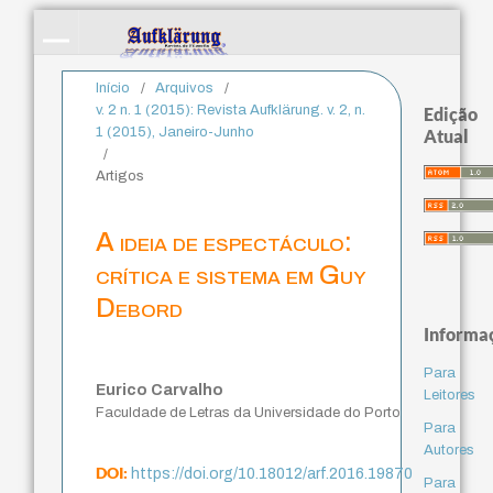
Início
/
Arquivos
/
v. 2 n. 1 (2015): Revista Aufklärung. v. 2, n.
Edição
1 (2015), Janeiro-Junho
Atual
/
Artigos
A ideia de espectáculo:
crítica e sistema em Guy
Debord
Informa
Para
Eurico Carvalho
Leitores
Faculdade de Letras da Universidade do Porto
Para
Autores
DOI:
https://doi.org/10.18012/arf.2016.19870
Para