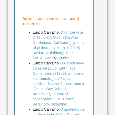
Artigos mais lidos pelo mesmo(s)
autor(es)
Eurico Carvalho,
O Fim Da Arte,
O Tédio E A Miséria Da Vida
Quotidiana
,
Aufklärung: journal
of philosophy: v. 1 n. 1 (2014):
Revista Aufklärung. v. 1, n. 1
(2014), Janeiro-Junho
Eurico Carvalho,
D’A sociedade
do espetáculo (1967) aos
Comentários (1988): um “corte
epistemológico”? Uma
hipótese hermenêutica sobre a
Obra de Guy Debord
,
Aufklärung: journal of
philosophy: v. 9 n. 3 (2022):
Setembro-Dezembro
Eurico Carvalho,
O quadrado da
modernidade de Guy Debord
,