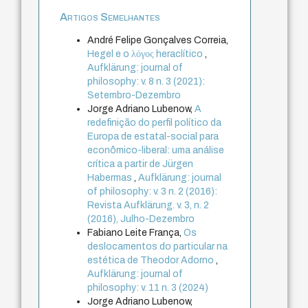
Artigos Semelhantes
André Felipe Gonçalves Correia,
Hegel e o λόγος heraclítico
,
Aufklärung: journal of
philosophy: v. 8 n. 3 (2021):
Setembro-Dezembro
Jorge Adriano Lubenow,
A
redefinição do perfil político da
Europa de estatal-social para
econômico-liberal: uma análise
crítica a partir de Jürgen
Habermas
,
Aufklärung: journal
of philosophy: v. 3 n. 2 (2016):
Revista Aufklärung. v. 3, n. 2
(2016), Julho-Dezembro
Fabiano Leite França,
Os
deslocamentos do particular na
estética de Theodor Adorno
,
Aufklärung: journal of
philosophy: v. 11 n. 3 (2024)
Jorge Adriano Lubenow,