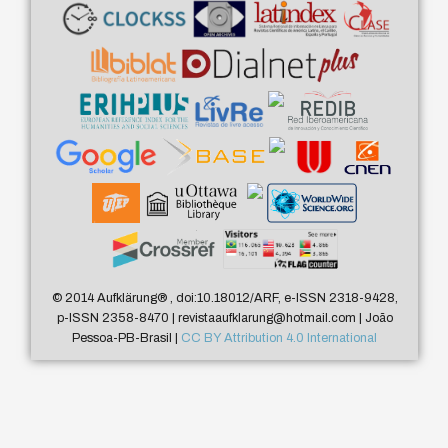
© 2014 Aufklärung
®
, doi:10.18012/ARF, e-ISSN 2318-9428,
p-ISSN 2358-8470 | revistaaufklarung@hotmail.com | João
Pessoa-PB-Brasil |
CC BY Attribution 4.0 International