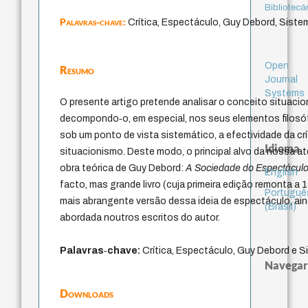
Bibliotecá
Palavras-chave:
Crítica, Espectáculo, Guy Debord, Siste
Open
Resumo
Journal
Systems
O presente artigo pretende analisar o conceito situacio
decompondo‑o, em especial, nos seus elementos filosófi
sob um ponto de vista sistemático, a efectividade da crí
Idioma
situacionismo. Deste modo, o principal alvo da nossa a
obra teórica de Guy Debord:
A Sociedade do Espectácul
English
facto, mas grande livro (cuja primeira edição remonta a 
Portuguê
mais abrangente versão dessa ideia de espectáculo, ain
(Brasil)
abordada noutros escritos do autor.
Palavras‑chave
:
Crítica, Espectáculo, Guy Debord e S
Navegar
Downloads