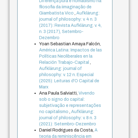
Diferença pura e nomadismo na
filosofia da iimaginação de
Giambatista Vico
,
Aufklärung:
journal of philosophy: v. 4 n. 3
(2017): Revista Aufklärung. v. 4,
n. 3 (2017), Setembro-
Dezembro
Yoan Sebastian Amaya Falcón,
América Latina: Impactos de las
Políticas Neoliberales en la
Relación Trabajo-Capital
,
Aufklärung: journal of
philosophy: v. 12 n. Especial
(2025): Leituras d'O Capital de
Marx
Ana Paula Salviatti,
Vivendo
sob o signo do capital:
subjetivação e representações
no capitalismo
,
Aufklärung:
journal of philosophy: v. 8 n. 3
(2021): Setembro-Dezembro
Daniel Rodrigues da Costa,
A
teoria da reminiscência em