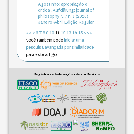
Agostinho: apropriação e
crítica
,
Aufklärung: journal of
philosophy: v. 7 n. 1 (2020):
Janeiro-Abril. Edição Regular
<<
<
6
7
8
9
10
11
12
13
14
15
>
>>
Você também pode
iniciar uma
pesquisa avançada por similaridade
para este artigo.
Registros e Indexações desta Revista: