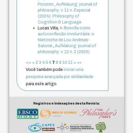
Piccinini
,
Aufklärung: journal of
philosophy: v. 11 n. Especial
(2024): Philosophy of
Cognition & Language
Lucas Villa,
A filosofia como
autoconfissão involuntária: o
Nietzsche de Lou Andreas-
Salomé
,
Aufklärung: journal of
philosophy: v. 12 n. 2 (2025)
<<
<
2
3
4
5
6
7
8
9
10
11
>
>>
Você também pode
iniciar uma
pesquisa avançada por similaridade
para este artigo.
Registros e Indexações desta Revista: