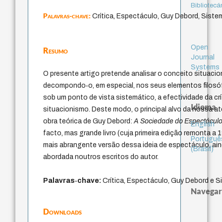
Bibliotecá
Palavras-chave:
Crítica, Espectáculo, Guy Debord, Siste
Open
Resumo
Journal
Systems
O presente artigo pretende analisar o conceito situacio
decompondo‑o, em especial, nos seus elementos filosófi
sob um ponto de vista sistemático, a efectividade da crí
Idioma
situacionismo. Deste modo, o principal alvo da nossa a
obra teórica de Guy Debord:
A Sociedade do Espectácul
English
facto, mas grande livro (cuja primeira edição remonta a 
Portuguê
mais abrangente versão dessa ideia de espectáculo, ain
(Brasil)
abordada noutros escritos do autor.
Palavras‑chave
:
Crítica, Espectáculo, Guy Debord e S
Navegar
Downloads