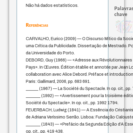
Não há dados estatísticos.
Palavras
chave
metafísica do tempo
desejo
pedagogia
philosophy
identidade nacion
género
idade
Referências
experiência temporal
leyes
homem-medida
filosofias indígenas
perdón
j.c.m. neto
protágoras
palavra
guayaquil
lei
fundamentalismo
logos
intolerância
direito romano
jacobi
mind
violencia
arte de educ
CARVALHO, Eurico (2009) — O Discurso Mítico da Soc
uma Crítica da Publicidade. Dissertação de Mestrado. P
da Universidade do Porto.
DEBORD, Guy (1966) — «Adresse aux Révolutionnaires d’
Pays». In Œuvres. Édition établie et annotée par Jean 
collaboration avec Alice Debord. Préface et introducti
Paris: Gallimard, 2006, pp. 683 691.
______ (1967) — La Société du Spectacle. In op. cit., pp.
_______ (1992) — «Avertissement pour la troisième éditi
Société du Spectacle». In op. cit., pp. 1992 1794.
FEUERBACH, Ludwig (1841) — A Essência do Cristianis
de Adriana Veríssimo Serrão. Lisboa: Fundação Caloust
_______ (1843) — «Prefácio da Segunda Edição d’A Essê
op. cit., pp. 419 438.