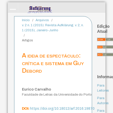
Início
/
Arquivos
/
v. 2 n. 1 (2015): Revista Aufklärung. v. 2, n.
Edição
1 (2015), Janeiro-Junho
Atual
/
Artigos
A ideia de espectáculo:
crítica e sistema em Guy
Debord
Informa
Para
Eurico Carvalho
Leitores
Faculdade de Letras da Universidade do Porto
Para
Autores
DOI:
https://doi.org/10.18012/arf.2016.19870
Para