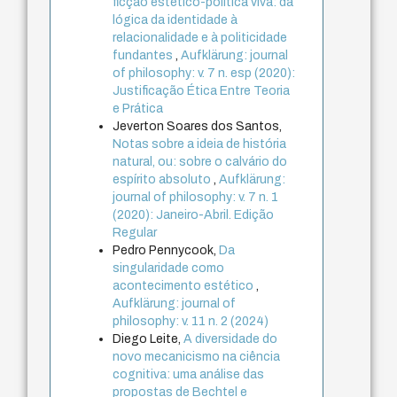
ficção estético-política viva: da
lógica da identidade à
relacionalidade e à politicidade
fundantes
,
Aufklärung: journal
of philosophy: v. 7 n. esp (2020):
Justificação Ética Entre Teoria
e Prática
Jeverton Soares dos Santos,
Notas sobre a ideia de história
natural, ou: sobre o calvário do
espírito absoluto
,
Aufklärung:
journal of philosophy: v. 7 n. 1
(2020): Janeiro-Abril. Edição
Regular
Pedro Pennycook,
Da
singularidade como
acontecimento estético
,
Aufklärung: journal of
philosophy: v. 11 n. 2 (2024)
Diego Leite,
A diversidade do
novo mecanicismo na ciência
cognitiva: uma análise das
propostas de Bechtel e