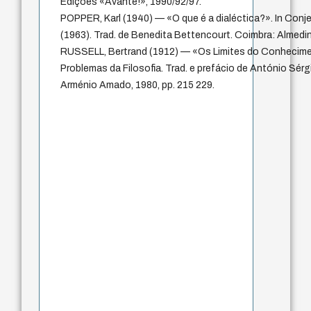
Edições «Avante!», 1990/92/97.
POPPER, Karl (1940) — «O que é a dialéctica?». In Con
(1963). Trad. de Benedita Bettencourt. Coimbra: Almedin
RUSSELL, Bertrand (1912) — «Os Limites do Conhecimen
Problemas da Filosofia. Trad. e prefácio de António Sérgi
Arménio Amado, 1980, pp. 215 229.