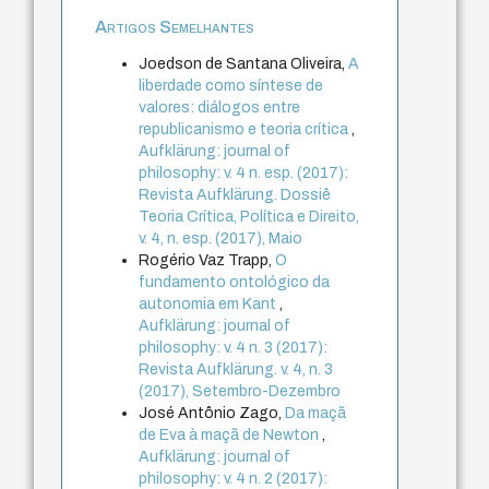
Artigos Semelhantes
Joedson de Santana Oliveira,
A
liberdade como síntese de
valores: diálogos entre
republicanismo e teoria crítica
,
Aufklärung: journal of
philosophy: v. 4 n. esp. (2017):
Revista Aufklärung. Dossiê
Teoria Crítica, Política e Direito,
v. 4, n. esp. (2017), Maio
Rogério Vaz Trapp,
O
fundamento ontológico da
autonomia em Kant
,
Aufklärung: journal of
philosophy: v. 4 n. 3 (2017):
Revista Aufklärung. v. 4, n. 3
(2017), Setembro-Dezembro
José Antônio Zago,
Da maçã
de Eva à maçã de Newton
,
Aufklärung: journal of
philosophy: v. 4 n. 2 (2017):