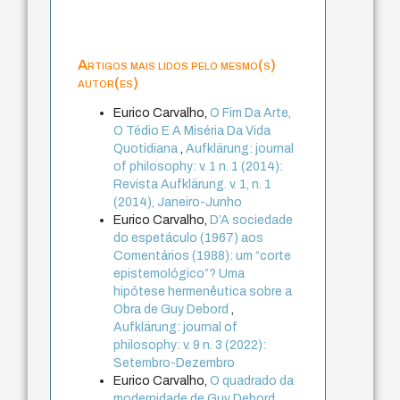
Artigos mais lidos pelo mesmo(s)
autor(es)
Eurico Carvalho,
O Fim Da Arte,
O Tédio E A Miséria Da Vida
Quotidiana
,
Aufklärung: journal
of philosophy: v. 1 n. 1 (2014):
Revista Aufklärung. v. 1, n. 1
(2014), Janeiro-Junho
Eurico Carvalho,
D’A sociedade
do espetáculo (1967) aos
Comentários (1988): um “corte
epistemológico”? Uma
hipótese hermenêutica sobre a
Obra de Guy Debord
,
Aufklärung: journal of
philosophy: v. 9 n. 3 (2022):
Setembro-Dezembro
Eurico Carvalho,
O quadrado da
modernidade de Guy Debord
,