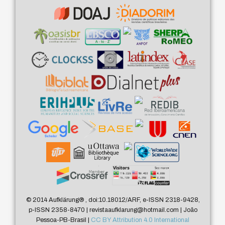
© 2014 Aufklärung
®
, doi:10.18012/ARF, e-ISSN 2318-9428,
p-ISSN 2358-8470 | revistaaufklarung@hotmail.com | João
Pessoa-PB-Brasil |
CC BY Attribution 4.0 International