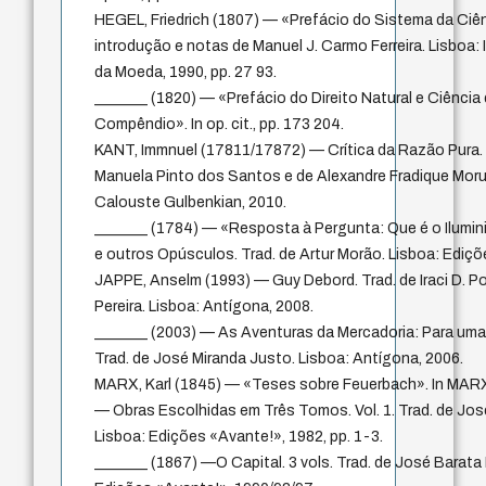
HEGEL, Friedrich (1807) — «Prefácio do Sistema da Ciênci
introdução e notas de Manuel J. Carmo Ferreira. Lisboa
da Moeda, 1990, pp. 27 93.
_______ (1820) — «Prefácio do Direito Natural e Ciênci
Compêndio». In op. cit., pp. 173 204.
KANT, Immnuel (17811/17872) — Crítica da Razão Pura. 7
Manuela Pinto dos Santos e de Alexandre Fradique Moru
Calouste Gulbenkian, 2010.
_______ (1784) — «Resposta à Pergunta: Que é o Ilumin
e outros Opúsculos. Trad. de Artur Morão. Lisboa: Ediçõe
JAPPE, Anselm (1993) — Guy Debord. Trad. de Iraci D. Pol
Pereira. Lisboa: Antígona, 2008.
_______ (2003) — As Aventuras da Mercadoria: Para uma 
Trad. de José Miranda Justo. Lisboa: Antígona, 2006.
MARX, Karl (1845) — «Teses sobre Feuerbach». In MARX,
— Obras Escolhidas em Três Tomos. Vol. 1. Trad. de José
Lisboa: Edições «Avante!», 1982, pp. 1-3.
_______ (1867) —O Capital. 3 vols. Trad. de José Barata 