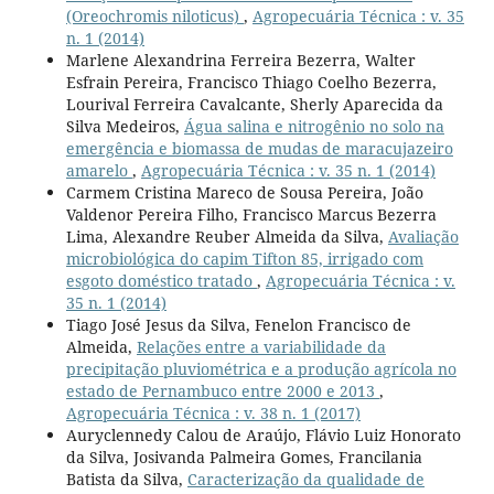
(Oreochromis niloticus)
,
Agropecuária Técnica : v. 35
n. 1 (2014)
Marlene Alexandrina Ferreira Bezerra, Walter
Esfrain Pereira, Francisco Thiago Coelho Bezerra,
Lourival Ferreira Cavalcante, Sherly Aparecida da
Silva Medeiros,
Água salina e nitrogênio no solo na
emergência e biomassa de mudas de maracujazeiro
amarelo
,
Agropecuária Técnica : v. 35 n. 1 (2014)
Carmem Cristina Mareco de Sousa Pereira, João
Valdenor Pereira Filho, Francisco Marcus Bezerra
Lima, Alexandre Reuber Almeida da Silva,
Avaliação
microbiológica do capim Tifton 85, irrigado com
esgoto doméstico tratado
,
Agropecuária Técnica : v.
35 n. 1 (2014)
Tiago José Jesus da Silva, Fenelon Francisco de
Almeida,
Relações entre a variabilidade da
precipitação pluviométrica e a produção agrícola no
estado de Pernambuco entre 2000 e 2013
,
Agropecuária Técnica : v. 38 n. 1 (2017)
Auryclennedy Calou de Araújo, Flávio Luiz Honorato
da Silva, Josivanda Palmeira Gomes, Francilania
Batista da Silva,
Caracterização da qualidade de