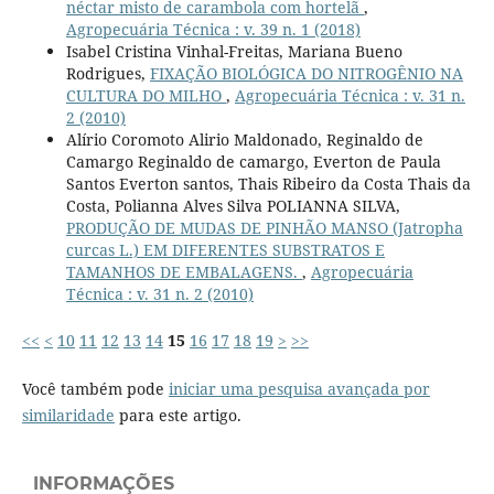
néctar misto de carambola com hortelã
,
Agropecuária Técnica : v. 39 n. 1 (2018)
Isabel Cristina Vinhal-Freitas, Mariana Bueno
Rodrigues,
FIXAÇÃO BIOLÓGICA DO NITROGÊNIO NA
CULTURA DO MILHO
,
Agropecuária Técnica : v. 31 n.
2 (2010)
Alírio Coromoto Alirio Maldonado, Reginaldo de
Camargo Reginaldo de camargo, Everton de Paula
Santos Everton santos, Thais Ribeiro da Costa Thais da
Costa, Polianna Alves Silva POLIANNA SILVA,
PRODUÇÃO DE MUDAS DE PINHÃO MANSO (Jatropha
curcas L.) EM DIFERENTES SUBSTRATOS E
TAMANHOS DE EMBALAGENS.
,
Agropecuária
Técnica : v. 31 n. 2 (2010)
<<
<
10
11
12
13
14
15
16
17
18
19
>
>>
Você também pode
iniciar uma pesquisa avançada por
similaridade
para este artigo.
INFORMAÇÕES