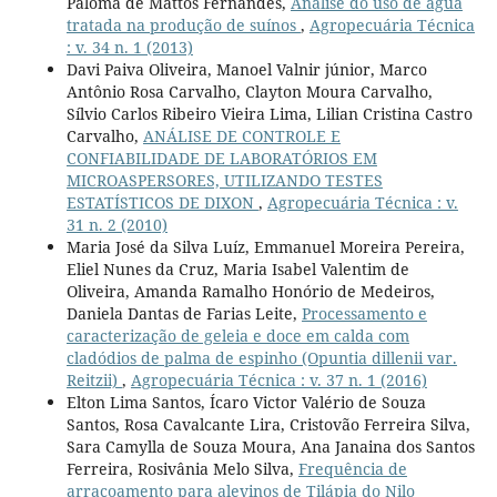
Paloma de Mattos Fernandes,
Análise do uso de água
tratada na produção de suínos
,
Agropecuária Técnica
: v. 34 n. 1 (2013)
Davi Paiva Oliveira, Manoel Valnir júnior, Marco
Antônio Rosa Carvalho, Clayton Moura Carvalho,
Sílvio Carlos Ribeiro Vieira Lima, Lilian Cristina Castro
Carvalho,
ANÁLISE DE CONTROLE E
CONFIABILIDADE DE LABORATÓRIOS EM
MICROASPERSORES, UTILIZANDO TESTES
ESTATÍSTICOS DE DIXON
,
Agropecuária Técnica : v.
31 n. 2 (2010)
Maria José da Silva Luíz, Emmanuel Moreira Pereira,
Eliel Nunes da Cruz, Maria Isabel Valentim de
Oliveira, Amanda Ramalho Honório de Medeiros,
Daniela Dantas de Farias Leite,
Processamento e
caracterização de geleia e doce em calda com
cladódios de palma de espinho (Opuntia dillenii var.
Reitzii)
,
Agropecuária Técnica : v. 37 n. 1 (2016)
Elton Lima Santos, Ícaro Victor Valério de Souza
Santos, Rosa Cavalcante Lira, Cristovão Ferreira Silva,
Sara Camylla de Souza Moura, Ana Janaina dos Santos
Ferreira, Rosivânia Melo Silva,
Frequência de
arraçoamento para alevinos de Tilápia do Nilo