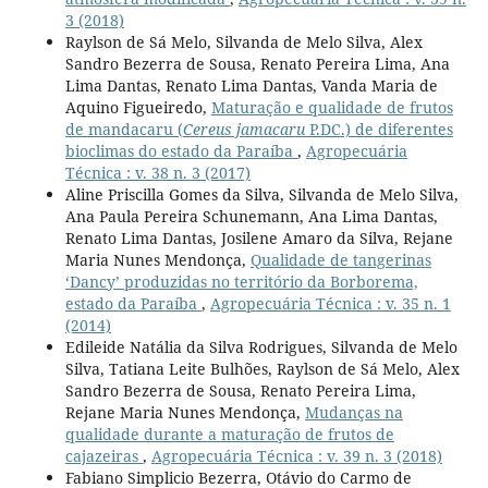
3 (2018)
Raylson de Sá Melo, Silvanda de Melo Silva, Alex
Sandro Bezerra de Sousa, Renato Pereira Lima, Ana
Lima Dantas, Renato Lima Dantas, Vanda Maria de
Aquino Figueiredo,
Maturação e qualidade de frutos
de mandacaru (
Cereus jamacaru
P.DC.) de diferentes
bioclimas do estado da Paraíba
,
Agropecuária
Técnica : v. 38 n. 3 (2017)
Aline Priscilla Gomes da Silva, Silvanda de Melo Silva,
Ana Paula Pereira Schunemann, Ana Lima Dantas,
Renato Lima Dantas, Josilene Amaro da Silva, Rejane
Maria Nunes Mendonça,
Qualidade de tangerinas
‘Dancy’ produzidas no território da Borborema,
estado da Paraíba
,
Agropecuária Técnica : v. 35 n. 1
(2014)
Edileide Natália da Silva Rodrigues, Silvanda de Melo
Silva, Tatiana Leite Bulhões, Raylson de Sá Melo, Alex
Sandro Bezerra de Sousa, Renato Pereira Lima,
Rejane Maria Nunes Mendonça,
Mudanças na
qualidade durante a maturação de frutos de
cajazeiras
,
Agropecuária Técnica : v. 39 n. 3 (2018)
Fabiano Simplicio Bezerra, Otávio do Carmo de