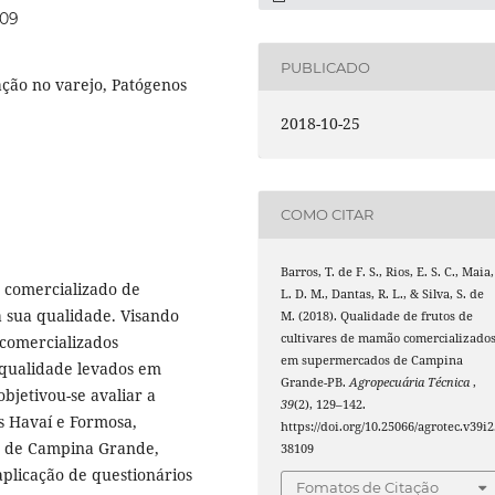
109
PUBLICADO
ação no varejo, Patógenos
2018-10-25
COMO CITAR
Barros, T. de F. S., Rios, E. S. C., Maia,
 comercializado de
L. D. M., Dantas, R. L., & Silva, S. de
a sua qualidade. Visando
M. (2018). Qualidade de frutos de
cultivares de mamão comercializado
 comercializados
em supermercados de Campina
e qualidade levados em
Grande-PB.
Agropecuária Técnica
,
bjetivou-se avaliar a
39
(2), 129–142.
s Havaí e Formosa,
https://doi.org/10.25066/agrotec.v39i2
s de Campina Grande,
38109
aplicação de questionários
Fomatos de Citação