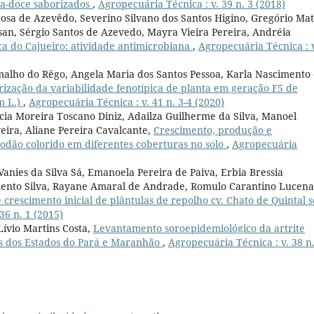
ata-doce saborizados
,
Agropecuária Técnica : v. 39 n. 3 (2018)
bosa de Azevêdo, Severino Silvano dos Santos Higino, Gregório Ma
an, Sérgio Santos de Azevedo, Mayra Vieira Pereira, Andréia
ca do Cajueiro: atividade antimicrobiana
,
Agropecuária Técnica : 
amalho do Rêgo, Angela Maria dos Santos Pessoa, Karla Nascimento
rização da variabilidade fenotípica de planta em geração F5 de
m L.)
,
Agropecuária Técnica : v. 41 n. 3-4 (2020)
Lúcia Moreira Toscano Diniz, Adailza Guilherme da Silva, Manoel
veira, Aliane Pereira Cavalcante,
Crescimento, produção e
lgodão colorido em diferentes coberturas no solo
,
Agropecuária
anies da Silva Sá, Emanoela Pereira de Paiva, Erbia Bressia
mento Silva, Rayane Amaral de Andrade, Romulo Carantino Lucena
crescimento inicial de plântulas de repolho cv. Chato de Quintal 
36 n. 1 (2015)
Lívio Martins Costa,
Levantamento soroepidemiológico da artrite
as dos Estados do Pará e Maranhão
,
Agropecuária Técnica : v. 38 n.