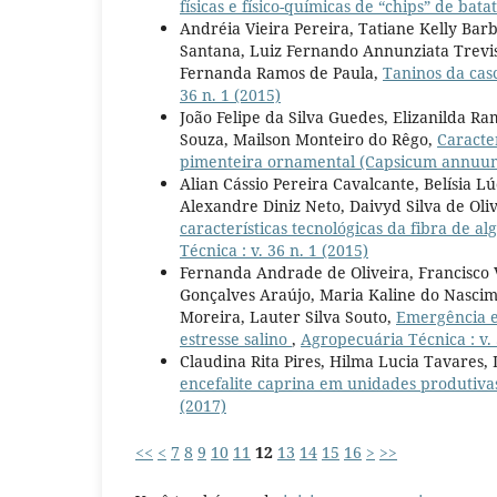
físicas e físico-químicas de “chips” de bat
Andréia Vieira Pereira, Tatiane Kelly Bar
Santana, Luiz Fernando Annunziata Trevis
Fernanda Ramos de Paula,
Taninos da cas
36 n. 1 (2015)
João Felipe da Silva Guedes, Elizanilda R
Souza, Mailson Monteiro do Rêgo,
Caracte
pimenteira ornamental (Capsicum annuu
Alian Cássio Pereira Cavalcante, Belísia 
Alexandre Diniz Neto, Daivyd Silva de Oli
características tecnológicas da fibra de a
Técnica : v. 36 n. 1 (2015)
Fernanda Andrade de Oliveira, Francisco V
Gonçalves Araújo, Maria Kaline do Nasci
Moreira, Lauter Silva Souto,
Emergência e 
estresse salino
,
Agropecuária Técnica : v. 
Claudina Rita Pires, Hilma Lucia Tavares, 
encefalite caprina em unidades produtiv
(2017)
<<
<
7
8
9
10
11
12
13
14
15
16
>
>>