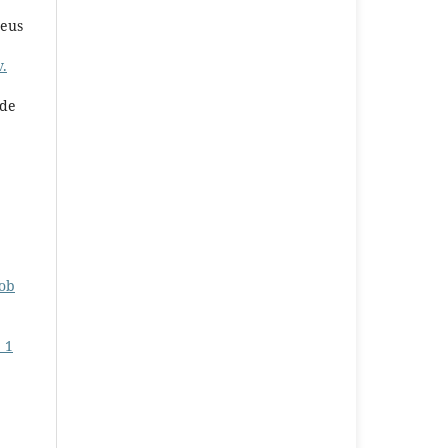
teus
v.
 de
sob
 1