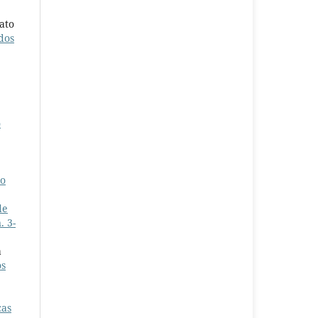
ato
dos
o
ão
de
. 3-
a
os
cas