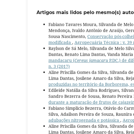
Artigos mais lidos pelo mesmo(s) auto
Fabiano Tavares Moura, Silvanda de Melo
Mendonça, Ivaldo Antônio de Araújo, Gerc
Sousa Nascimento,
Conservação pós-colhe
modificada
,
Agropecuária Técnica : v. 39 
Raylson de Sá Melo, Silvanda de Melo Sil
Dantas, Renato Lima Dantas, Vanda Maria
mandacaru (
Cereus jamacaru
P.DC.) de di
n. 3 (2017)
Aline Priscilla Gomes da Silva, Silvanda 
Lima Dantas, Josilene Amaro da Silva, R
produzidas no território da Borborema, e
Edileide Natália da Silva Rodrigues, Silva
Sandro Bezerra de Sousa, Renato Pereir
durante a maturação de frutos de cajazei
Fabiano Simplicio Bezerra, Otávio do Car
Silva, Adailson Pereira de Souza, Raunira
adubações nitrogenada e potássica
,
Agrop
Aline Priscilla Gomes da Silva, Silvanda 
Lima Dantas, Josilene Amaro da Silva, R