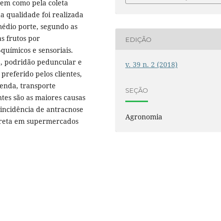
bem como pela coleta
a qualidade foi realizada
médio porte, segundo as
as frutos por
EDIÇÃO
químicos e sensoriais.
e, podridão peduncular e
v. 39 n. 2 (2018)
preferido pelos clientes,
enda, transporte
SEÇÃO
tes são as maiores causas
incidência de antracnose
Agronomia
preta em supermercados