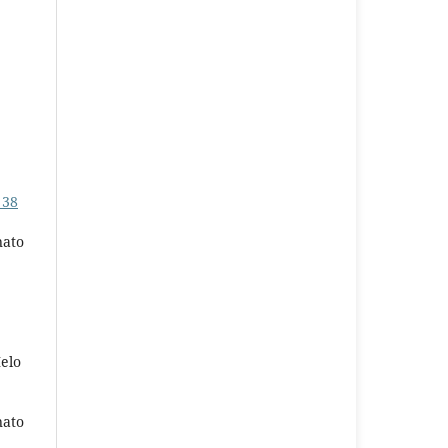
 38
nato
elo
nato