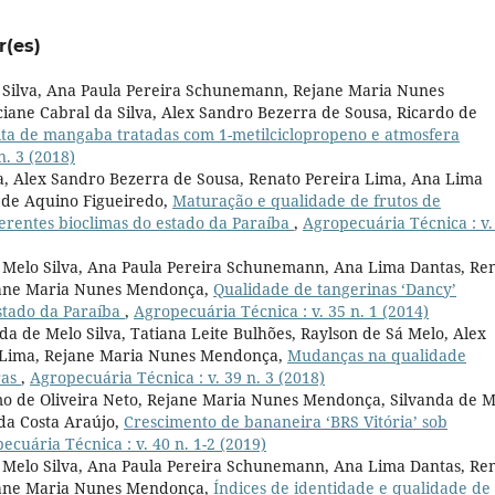
r(es)
 Silva, Ana Paula Pereira Schunemann, Rejane Maria Nunes
iane Cabral da Silva, Alex Sandro Bezerra de Sousa, Ricardo de
ita de mangaba tratadas com 1-metilciclopropeno e atmosfera
n. 3 (2018)
va, Alex Sandro Bezerra de Sousa, Renato Pereira Lima, Ana Lima
 de Aquino Figueiredo,
Maturação e qualidade de frutos de
ferentes bioclimas do estado da Paraíba
,
Agropecuária Técnica : v.
de Melo Silva, Ana Paula Pereira Schunemann, Ana Lima Dantas, Re
ejane Maria Nunes Mendonça,
Qualidade de tangerinas ‘Dancy’
stado da Paraíba
,
Agropecuária Técnica : v. 35 n. 1 (2014)
nda de Melo Silva, Tatiana Leite Bulhões, Raylson de Sá Melo, Alex
a Lima, Rejane Maria Nunes Mendonça,
Mudanças na qualidade
ras
,
Agropecuária Técnica : v. 39 n. 3 (2018)
mo de Oliveira Neto, Rejane Maria Nunes Mendonça, Silvanda de M
 da Costa Araújo,
Crescimento de bananeira ‘BRS Vitória’ sob
ecuária Técnica : v. 40 n. 1-2 (2019)
de Melo Silva, Ana Paula Pereira Schunemann, Ana Lima Dantas, Re
ejane Maria Nunes Mendonça,
Índices de identidade e qualidade de