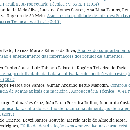
da Paraíba
,
Agropecuária Técnica : v. 35 n. 1 (2014)
vanda de Melo Silva, Luciana Gomes Soares, Ana Lima Dantas, Ren
za, Raylson de Sá Melo,
Aspectos da qualidade de infrutescências 
ária Técnica : v. 36 n. 1 (2015)
 Neto, Larissa Morais Ribeiro da Silva,
Análise do comportament
são e entendimento das informações dos rótulos de alimentos
,
ra Cunha Sousa, Luiz Fabiano Palaretti, Rogério Teixeira de Faria,
nte na produtividade da batata cultivada sob condições de restriç
4 (2022)
nrique Pessoa dos Santos, Gilmar Arduino Bettio Marodin,
Controle 
ência de gemas apicais em macieira
,
Agropecuária Técnica : v. 41 n
orge Guimarães Cruz, João Paulo Ferreira Rufino, Julmar da Cost
onômica da farinha do resíduo de tucumã na alimentação de frang
4 (2017)
 do Oriente, Deyzi Santos Gouveia, Mércia Melo de Almeida Mota,
Rodrigues,
Efeito da desidratação osmo-convectiva nas característi