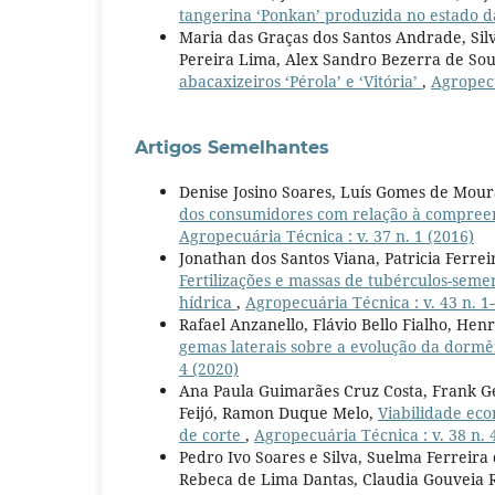
tangerina ‘Ponkan’ produzida no estado 
Maria das Graças dos Santos Andrade, Sil
Pereira Lima, Alex Sandro Bezerra de Sou
abacaxizeiros ‘Pérola’ e ‘Vitória’
,
Agropecu
Artigos Semelhantes
Denise Josino Soares, Luís Gomes de Moura
dos consumidores com relação à compreen
Agropecuária Técnica : v. 37 n. 1 (2016)
Jonathan dos Santos Viana, Patricia Ferrei
Fertilizações e massas de tubérculos-seme
hídrica
,
Agropecuária Técnica : v. 43 n. 1-
Rafael Anzanello, Flávio Bello Fialho, He
gemas laterais sobre a evolução da dorm
4 (2020)
Ana Paula Guimarães Cruz Costa, Frank Ge
Feijó, Ramon Duque Melo,
Viabilidade ec
de corte
,
Agropecuária Técnica : v. 38 n. 
Pedro Ivo Soares e Silva, Suelma Ferreira
Rebeca de Lima Dantas, Claudia Gouveia 