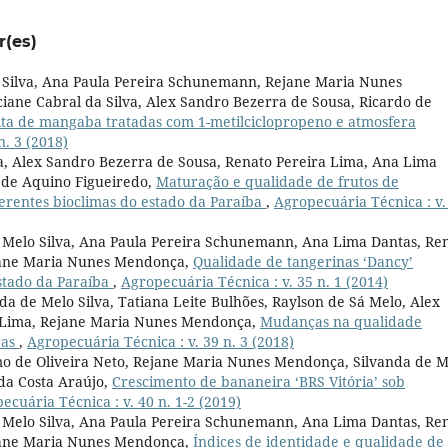
r(es)
 Silva, Ana Paula Pereira Schunemann, Rejane Maria Nunes
iane Cabral da Silva, Alex Sandro Bezerra de Sousa, Ricardo de
ita de mangaba tratadas com 1-metilciclopropeno e atmosfera
n. 3 (2018)
va, Alex Sandro Bezerra de Sousa, Renato Pereira Lima, Ana Lima
 de Aquino Figueiredo,
Maturação e qualidade de frutos de
ferentes bioclimas do estado da Paraíba
,
Agropecuária Técnica : v.
de Melo Silva, Ana Paula Pereira Schunemann, Ana Lima Dantas, Re
ejane Maria Nunes Mendonça,
Qualidade de tangerinas ‘Dancy’
stado da Paraíba
,
Agropecuária Técnica : v. 35 n. 1 (2014)
nda de Melo Silva, Tatiana Leite Bulhões, Raylson de Sá Melo, Alex
a Lima, Rejane Maria Nunes Mendonça,
Mudanças na qualidade
ras
,
Agropecuária Técnica : v. 39 n. 3 (2018)
mo de Oliveira Neto, Rejane Maria Nunes Mendonça, Silvanda de M
 da Costa Araújo,
Crescimento de bananeira ‘BRS Vitória’ sob
ecuária Técnica : v. 40 n. 1-2 (2019)
de Melo Silva, Ana Paula Pereira Schunemann, Ana Lima Dantas, Re
ejane Maria Nunes Mendonça,
Índices de identidade e qualidade de