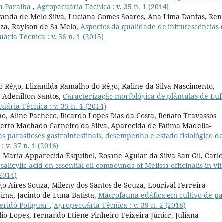
da Paraíba
,
Agropecuária Técnica : v. 35 n. 1 (2014)
vanda de Melo Silva, Luciana Gomes Soares, Ana Lima Dantas, Ren
za, Raylson de Sá Melo,
Aspectos da qualidade de infrutescências 
ária Técnica : v. 36 n. 1 (2015)
do Rêgo, Elizanilda Ramalho do Rêgo, Kaline da Silva Nascimento,
 Adenilton Santos,
Caracterização morfológica de plântulas de Luf
uária Técnica : v. 35 n. 1 (2014)
o, Aline Pacheco, Ricardo Lopes Dias da Costa, Renato Travassos
berto Machado Carneiro da Silva, Aparecida de Fátima Madella-
às parasitoses gastrointestinais, desempenho e estado fisiológico d
 v. 37 n. 1 (2016)
 Maria Apparecida Esquibel, Rosane Aguiar da Silva San Gil, Carl
 salicylic acid on essential oil compounds of Melissa officinalis in vi
(2014)
go Aires Souza, Mileny dos Santos de Souza, Lourival Ferreira
ima, Jacinto de Luna Batista,
Macrofauna edáfica em cultivo de p
Seridó Potiguar
,
Agropecuária Técnica : v. 39 n. 2 (2018)
o Lopes, Fernando Etiene Pinheiro Teixeira Júnior, Juliana