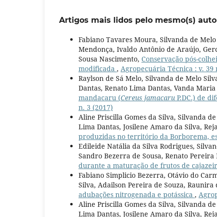
Artigos mais lidos pelo mesmo(s) auto
Fabiano Tavares Moura, Silvanda de Melo
Mendonça, Ivaldo Antônio de Araújo, Gerc
Sousa Nascimento,
Conservação pós-colhe
modificada
,
Agropecuária Técnica : v. 39 
Raylson de Sá Melo, Silvanda de Melo Sil
Dantas, Renato Lima Dantas, Vanda Maria
mandacaru (
Cereus jamacaru
P.DC.) de di
n. 3 (2017)
Aline Priscilla Gomes da Silva, Silvanda 
Lima Dantas, Josilene Amaro da Silva, R
produzidas no território da Borborema, e
Edileide Natália da Silva Rodrigues, Silva
Sandro Bezerra de Sousa, Renato Pereir
durante a maturação de frutos de cajazei
Fabiano Simplicio Bezerra, Otávio do Car
Silva, Adailson Pereira de Souza, Raunira
adubações nitrogenada e potássica
,
Agrop
Aline Priscilla Gomes da Silva, Silvanda 
Lima Dantas, Josilene Amaro da Silva, R