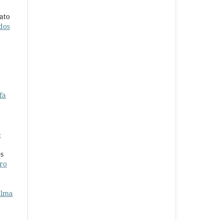
ato
dos
fa
e
os
tro
alma