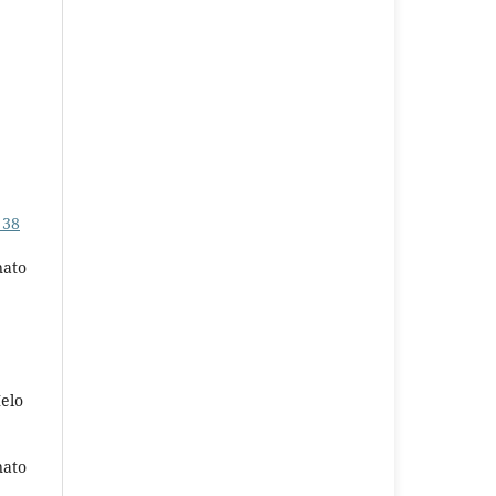
 38
nato
elo
nato