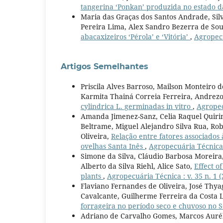
tangerina ‘Ponkan’ produzida no estado 
Maria das Graças dos Santos Andrade, Sil
Pereira Lima, Alex Sandro Bezerra de Sou
abacaxizeiros ‘Pérola’ e ‘Vitória’
,
Agropecu
Artigos Semelhantes
Priscila Alves Barroso, Mailson Monteiro 
Karmita Thainá Correia Ferreira, Andrezo
cylindrica L. germinadas in vitro
,
Agropec
Amanda Jimenez-Sanz, Celia Raquel Quirin
Beltrame, Miguel Alejandro Silva Rua, Ro
Oliveira,
Relação entre fatores associados 
ovelhas Santa Inês
,
Agropecuária Técnica :
Simone da Silva, Cláudio Barbosa Moreira,
Alberto da Silva Riehl, Alice Sato,
Effect of
plants
,
Agropecuária Técnica : v. 35 n. 1 
Flaviano Fernandes de Oliveira, José Thya
Cavalcante, Guilherme Ferreira da Costa L
forrageira no período seco e chuvoso no 
Adriano de Carvalho Gomes, Marcos Auréli