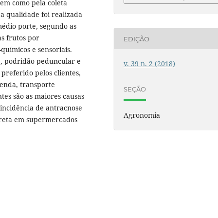
bem como pela coleta
a qualidade foi realizada
médio porte, segundo as
as frutos por
EDIÇÃO
químicos e sensoriais.
e, podridão peduncular e
v. 39 n. 2 (2018)
preferido pelos clientes,
enda, transporte
SEÇÃO
tes são as maiores causas
incidência de antracnose
Agronomia
preta em supermercados