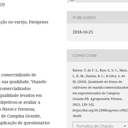
109
PUBLICADO
ação no varejo, Patógenos
2018-10-25
COMO CITAR
Barros, T. de F. S., Rios, E. S. C., Maia,
 comercializado de
L. D. M., Dantas, R. L., & Silva, S. de
a sua qualidade. Visando
M. (2018). Qualidade de frutos de
cultivares de mamão comercializado
 comercializados
em supermercados de Campina
e qualidade levados em
Grande-PB.
Agropecuária Técnica
,
bjetivou-se avaliar a
39
(2), 129–142.
s Havaí e Formosa,
https://doi.org/10.25066/agrotec.v39i2
s de Campina Grande,
38109
aplicação de questionários
Fomatos de Citação