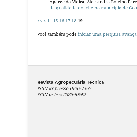
Aparecida Vieira, Alessandro Botelho Per
da qualidade do leite no município de G
<<
<
14
15
16
17
18
19
Você também pode
iniciar uma pesquisa avança
Revista Agropecuária Técnica
ISSN impresso 0100-7467
ISSN online 2525-8990