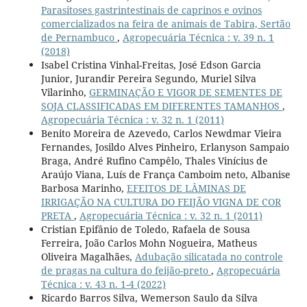
Parasitoses gastrintestinais de caprinos e ovinos
comercializados na feira de animais de Tabira, Sertão
de Pernambuco
,
Agropecuária Técnica : v. 39 n. 1
(2018)
Isabel Cristina Vinhal-Freitas, José Edson Garcia
Junior, Jurandir Pereira Segundo, Muriel Silva
Vilarinho,
GERMINAÇÃO E VIGOR DE SEMENTES DE
SOJA CLASSIFICADAS EM DIFERENTES TAMANHOS
,
Agropecuária Técnica : v. 32 n. 1 (2011)
Benito Moreira de Azevedo, Carlos Newdmar Vieira
Fernandes, Josildo Alves Pinheiro, Erlanyson Sampaio
Braga, André Rufino Campêlo, Thales Vinícius de
Araújo Viana, Luís de França Camboim neto, Albanise
Barbosa Marinho,
EFEITOS DE LÂMINAS DE
IRRIGAÇÃO NA CULTURA DO FEIJÃO VIGNA DE COR
PRETA
,
Agropecuária Técnica : v. 32 n. 1 (2011)
Cristian Epifânio de Toledo, Rafaela de Sousa
Ferreira, João Carlos Mohn Nogueira, Matheus
Oliveira Magalhães,
Adubação silicatada no controle
de pragas na cultura do feijão-preto
,
Agropecuária
Técnica : v. 43 n. 1-4 (2022)
Ricardo Barros Silva, Wemerson Saulo da Silva