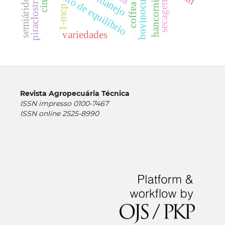
piraclostrobina
ponto de equilíbrio
manejo
semiárido
secagem
1-mcp
variedades
Revista Agropecuária Técnica
ISSN impresso 0100-7467
ISSN online 2525-8990