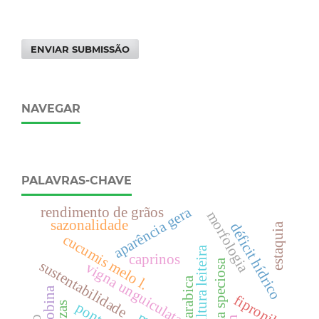
ENVIAR SUBMISSÃO
NAVEGAR
PALAVRAS-CHAVE
aparência gera
rendimento de grãos
morfologia
sazonalidade
déficit hídrico
estaquia
cucumis melo l.
bovinocultura leiteira
caprinos
hancornia speciosa
sustentabilidade
vigna unguiculata
coffea arabica
fipronil
cinzas