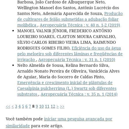
Barbosa, João Cardoso de Albuquerque Neto,
Wellington Manoel dos Santos, Antônio Lucrécio dos
Santos Neto, Ademária Aparecida de Souza,
Produção
de cultivares de feijão submetidas a adubação foliar
molíbdica
,
Agropecuária Técnica : v. 40 n. 1-2 (2019)
MANOEL VALNIR JÚNIOR, FREDERICO ANTÔNIO
LOUREIRO SOARES, CLAYTON MOURA CARVALHO,
SÍLVIO CARLOS RIBEIRO VIEIRA LIMA, RAIMUNDO
RODRIGUES GOMES FILHO,
Eficiência do uso da água
pelo meloeiro sob diferentes lâminas e freqüências de
irrigação
,
Agropecuária Técnica : v. 31 n. 1 (2010)
Nelto Almeida de Sousa, Kelina Bernardo Silva,
Arnaldo Nonato Pereira de Oliveira, Vaniclécia Alves
de Aguiar, Maria do Socorro de Caldas Pinto,
Emergência e crescimento inicial de plântulas de
Caesalpinia pulcherrima (L.) Swartz sob diferentes
substratos
,
Agropecuária Técnica : v. 35 n. 1 (2014)
<<
<
3
4
5
6
7
8
9
10
11
12
>
>>
Você também pode
iniciar uma pesquisa avançada por
similaridade
para este artigo.