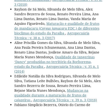
3 (2018)
Raylson de Sá Melo, Silvanda de Melo Silva, Alex
Sandro Bezerra de Sousa, Renato Pereira Lima, Ana
Lima Dantas, Renato Lima Dantas, Vanda Maria de
Aquino Figueiredo,
Maturação e qualidade de frutos
de mandacaru (
Cereus jamacaru
P.DC.) de diferentes
bioclimas do estado da Paraíba
,
Agropecuária
Técnica : v. 38 n. 3 (2017)
Aline Priscilla Gomes da Silva, Silvanda de Melo Silva,
Ana Paula Pereira Schunemann, Ana Lima Dantas,
Renato Lima Dantas, Josilene Amaro da Silva, Rejane
Maria Nunes Mendonça,
Qualidade de tangerinas
‘Dancy’ produzidas no território da Borborema,
estado da Paraíba
,
Agropecuária Técnica : v. 35 n. 1
(2014)
Edileide Natália da Silva Rodrigues, Silvanda de Melo
Silva, Tatiana Leite Bulhões, Raylson de Sá Melo, Alex
Sandro Bezerra de Sousa, Renato Pereira Lima,
Rejane Maria Nunes Mendonça,
Mudanças na
qualidade durante a maturação de frutos de
cajazeiras
,
Agropecuária Técnica : v. 39 n. 3 (2018)
Fabiano Simplicio Bezerra, Otávio do Carmo de