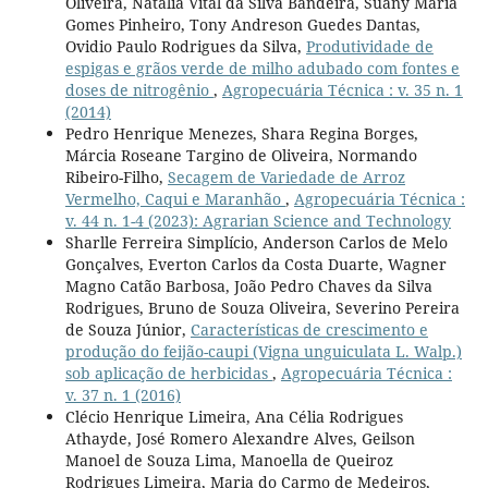
Oliveira, Natália Vital da Silva Bandeira, Suany Maria
Gomes Pinheiro, Tony Andreson Guedes Dantas,
Ovidio Paulo Rodrigues da Silva,
Produtividade de
espigas e grãos verde de milho adubado com fontes e
doses de nitrogênio
,
Agropecuária Técnica : v. 35 n. 1
(2014)
Pedro Henrique Menezes, Shara Regina Borges,
Márcia Roseane Targino de Oliveira, Normando
Ribeiro-Filho,
Secagem de Variedade de Arroz
Vermelho, Caqui e Maranhão
,
Agropecuária Técnica :
v. 44 n. 1-4 (2023): Agrarian Science and Technology
Sharlle Ferreira Simplício, Anderson Carlos de Melo
Gonçalves, Everton Carlos da Costa Duarte, Wagner
Magno Catão Barbosa, João Pedro Chaves da Silva
Rodrigues, Bruno de Souza Oliveira, Severino Pereira
de Souza Júnior,
Características de crescimento e
produção do feijão-caupi (Vigna unguiculata L. Walp.)
sob aplicação de herbicidas
,
Agropecuária Técnica :
v. 37 n. 1 (2016)
Clécio Henrique Limeira, Ana Célia Rodrigues
Athayde, José Romero Alexandre Alves, Geilson
Manoel de Souza Lima, Manoella de Queiroz
Rodrigues Limeira, Maria do Carmo de Medeiros,