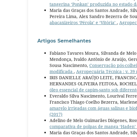
tangerina ‘Ponkan’ produzida no estado 
Maria das Graças dos Santos Andrade, Sil
Pereira Lima, Alex Sandro Bezerra de Sou
abacaxizeiros ‘Pérola’ e ‘Vitória’
,
Agropecu
Artigos Semelhantes
Fabiano Tavares Moura, Silvanda de Melo
Mendonça, Ivaldo Antônio de Araújo, Gerc
Sousa Nascimento,
Conservação pós-colhe
modificada
,
Agropecuária Técnica : v. 39 
IRIS DANIELLE ARAÚJO LEITE, FRANCI
HERNANDES OLIVEIRA FEITOSA, ROCHEL
óleo essencial de capim-santo sob diferent
Everaldo Silva Nascimento, Lourival Ferre
Francisco Thiago Coelho Bezerra, Marlen
amarelo irrigadas com águas salinas e biof
(2017)
Adelino de Melo Guimarães Diógenes, Ross
comparativa de polpas de manga ‘Haden’ 
Maria das Graças dos Santos Andrade, Sil