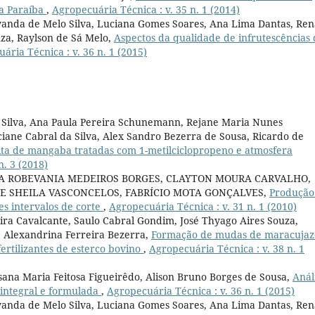
da Paraíba
,
Agropecuária Técnica : v. 35 n. 1 (2014)
vanda de Melo Silva, Luciana Gomes Soares, Ana Lima Dantas, Ren
za, Raylson de Sá Melo,
Aspectos da qualidade de infrutescências 
ária Técnica : v. 36 n. 1 (2015)
 Silva, Ana Paula Pereira Schunemann, Rejane Maria Nunes
iane Cabral da Silva, Alex Sandro Bezerra de Sousa, Ricardo de
ita de mangaba tratadas com 1-metilciclopropeno e atmosfera
n. 3 (2018)
SCA ROBEVANIA MEDEIROS BORGES, CLAYTON MOURA CARVALHO,
E SHEILA VASCONCELOS, FABRÍCIO MOTA GONÇALVES,
Produção
es intervalos de corte
,
Agropecuária Técnica : v. 31 n. 1 (2010)
ira Cavalcante, Saulo Cabral Gondim, José Thyago Aires Souza,
e Alexandrina Ferreira Bezerra,
Formação de mudas de maracujaz
ertilizantes de esterco bovino
,
Agropecuária Técnica : v. 38 n. 1
ana Maria Feitosa Figueirêdo, Alison Bruno Borges de Sousa,
Anál
integral e formulada
,
Agropecuária Técnica : v. 36 n. 1 (2015)
vanda de Melo Silva, Luciana Gomes Soares, Ana Lima Dantas, Ren