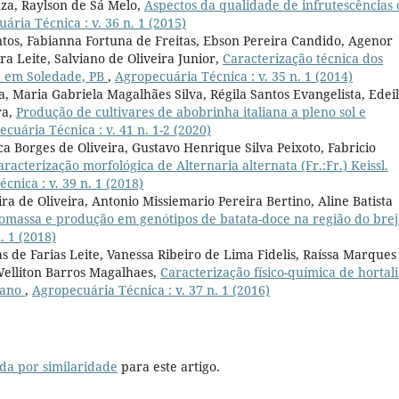
za, Raylson de Sá Melo,
Aspectos da qualidade de infrutescências 
ária Técnica : v. 36 n. 1 (2015)
tos, Fabianna Fortuna de Freitas, Ebson Pereira Candido, Agenor
ra Leite, Salviano de Oliveira Junior,
Caracterização técnica dos
a em Soledade, PB
,
Agropecuária Técnica : v. 35 n. 1 (2014)
 Maria Gabriela Magalhães Silva, Régila Santos Evangelista, Edei
ra,
Produção de cultivares de abobrinha italiana a pleno sol e
cuária Técnica : v. 41 n. 1-2 (2020)
a Borges de Oliveira, Gustavo Henrique Silva Peixoto, Fabricio
aracterização morfológica de Alternaria alternata (Fr.:Fr.) Keissl.
cnica : v. 39 n. 1 (2018)
 de Oliveira, Antonio Missiemario Pereira Bertino, Aline Batista
tomassa e produção em genótipos de batata-doce na região do brej
. 1 (2018)
de Farias Leite, Vanessa Ribeiro de Lima Fidelis, Raíssa Marques
 Welliton Barros Magalhaes,
Caracterização físico-química de hortali
ibano
,
Agropecuária Técnica : v. 37 n. 1 (2016)
da por similaridade
para este artigo.