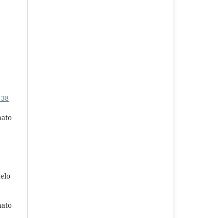
 38
nato
elo
nato