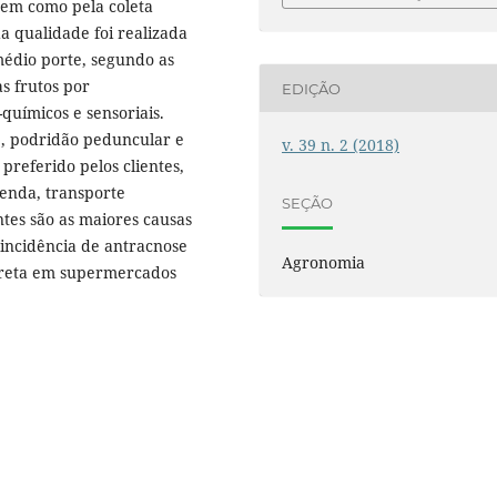
bem como pela coleta
a qualidade foi realizada
médio porte, segundo as
as frutos por
EDIÇÃO
químicos e sensoriais.
e, podridão peduncular e
v. 39 n. 2 (2018)
preferido pelos clientes,
enda, transporte
SEÇÃO
tes são as maiores causas
incidência de antracnose
Agronomia
preta em supermercados