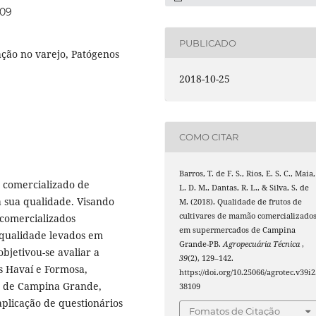
109
PUBLICADO
ação no varejo, Patógenos
2018-10-25
COMO CITAR
Barros, T. de F. S., Rios, E. S. C., Maia,
 comercializado de
L. D. M., Dantas, R. L., & Silva, S. de
a sua qualidade. Visando
M. (2018). Qualidade de frutos de
cultivares de mamão comercializado
 comercializados
em supermercados de Campina
e qualidade levados em
Grande-PB.
Agropecuária Técnica
,
bjetivou-se avaliar a
39
(2), 129–142.
s Havaí e Formosa,
https://doi.org/10.25066/agrotec.v39i2
s de Campina Grande,
38109
aplicação de questionários
Fomatos de Citação