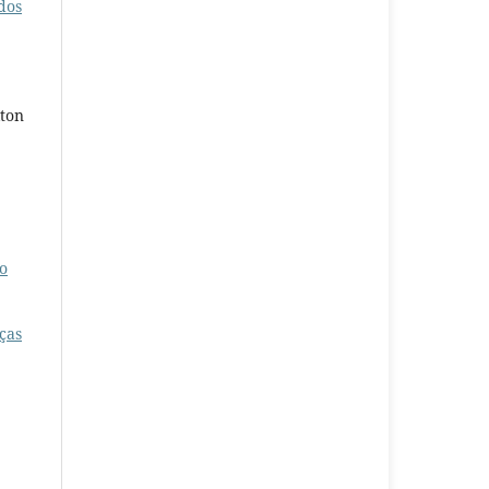
dos
lton
o
ças