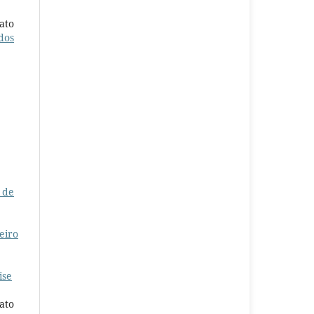
ato
dos
 de
eiro
ise
ato