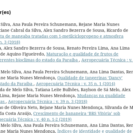
r(es)
 Silva, Ana Paula Pereira Schunemann, Rejane Maria Nunes
iane Cabral da Silva, Alex Sandro Bezerra de Sousa, Ricardo de
ita de mangaba tratadas com 1-metilciclopropeno e atmosfera
n. 3 (2018)
va, Alex Sandro Bezerra de Sousa, Renato Pereira Lima, Ana Lima
 de Aquino Figueiredo,
Maturação e qualidade de frutos de
ferentes bioclimas do estado da Paraíba
,
Agropecuária Técnica : v.
de Melo Silva, Ana Paula Pereira Schunemann, Ana Lima Dantas, Re
ejane Maria Nunes Mendonça,
Qualidade de tangerinas ‘Dancy’
stado da Paraíba
,
Agropecuária Técnica : v. 35 n. 1 (2014)
nda de Melo Silva, Tatiana Leite Bulhões, Raylson de Sá Melo, Alex
a Lima, Rejane Maria Nunes Mendonça,
Mudanças na qualidade
ras
,
Agropecuária Técnica : v. 39 n. 3 (2018)
mo de Oliveira Neto, Rejane Maria Nunes Mendonça, Silvanda de M
 da Costa Araújo,
Crescimento de bananeira ‘BRS Vitória’ sob
ecuária Técnica : v. 40 n. 1-2 (2019)
de Melo Silva, Ana Paula Pereira Schunemann, Ana Lima Dantas, Re
ejane Maria Nunes Mendonça,
Índices de identidade e qualidade de