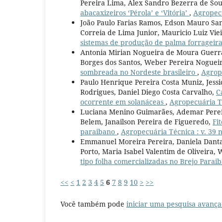
Pereira Lima, Alex Sandro Bezerra de Sou
abacaxizeiros ‘Pérola’ e ‘Vitória’
,
Agropecu
João Paulo Farias Ramos, Edson Mauro San
Correia de Lima Junior, Mauricio Luiz Viei
sistemas de produção de palma forrageir
Antonia Mirian Nogueira de Moura Guerra,
Borges dos Santos, Weber Pereira Noguei
sombreada no Nordeste brasileiro
,
Agrope
Paulo Henrique Pereira Costa Muniz, Jessic
Rodrigues, Daniel Diego Costa Carvalho,
C
ocorrente em solanáceas
,
Agropecuária Té
Luciana Menino Guimarães, Ademar Pereira
Belem, Janailson Pereira de Figueredo,
Fi
paraibano
,
Agropecuária Técnica : v. 39 n
Emmanuel Moreira Pereira, Daniela Dantas 
Porto, Maria Isabel Valentim de Oliveira,
tipo folha comercializadas no Brejo Para
<<
<
1
2
3
4
5
6
7
8
9
10
>
>>
Você também pode
iniciar uma pesquisa avança