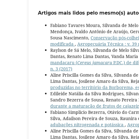
Artigos mais lidos pelo mesmo(s) auto
Fabiano Tavares Moura, Silvanda de Melo
Mendonça, Ivaldo Antônio de Araújo, Gerc
Sousa Nascimento,
Conservação pós-colhe
modificada
,
Agropecuária Técnica : v. 39 
Raylson de Sá Melo, Silvanda de Melo Sil
Dantas, Renato Lima Dantas, Vanda Maria
mandacaru (
Cereus jamacaru
P.DC.) de di
n. 3 (2017)
Aline Priscilla Gomes da Silva, Silvanda 
Lima Dantas, Josilene Amaro da Silva, R
produzidas no território da Borborema, e
Edileide Natália da Silva Rodrigues, Silva
Sandro Bezerra de Sousa, Renato Pereir
durante a maturação de frutos de cajazei
Fabiano Simplicio Bezerra, Otávio do Car
Silva, Adailson Pereira de Souza, Raunira
adubações nitrogenada e potássica
,
Agrop
Aline Priscilla Gomes da Silva, Silvanda 
Lima Dantas, Josilene Amaro da Silva, R