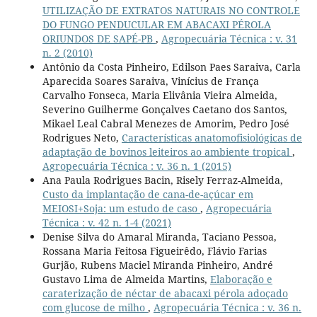
UTILIZAÇÃO DE EXTRATOS NATURAIS NO CONTROLE
DO FUNGO PENDUCULAR EM ABACAXI PÉROLA
ORIUNDOS DE SAPÉ-PB
,
Agropecuária Técnica : v. 31
n. 2 (2010)
Antônio da Costa Pinheiro, Edilson Paes Saraiva, Carla
Aparecida Soares Saraiva, Vinícius de França
Carvalho Fonseca, Maria Elivânia Vieira Almeida,
Severino Guilherme Gonçalves Caetano dos Santos,
Mikael Leal Cabral Menezes de Amorim, Pedro José
Rodrigues Neto,
Características anatomofisiológicas de
adaptação de bovinos leiteiros ao ambiente tropical
,
Agropecuária Técnica : v. 36 n. 1 (2015)
Ana Paula Rodrigues Bacin, Risely Ferraz-Almeida,
Custo da implantação de cana-de-açúcar em
MEIOSI+Soja: um estudo de caso
,
Agropecuária
Técnica : v. 42 n. 1-4 (2021)
Denise Silva do Amaral Miranda, Taciano Pessoa,
Rossana Maria Feitosa Figueirêdo, Flávio Farias
Gurjão, Rubens Maciel Miranda Pinheiro, André
Gustavo Lima de Almeida Martins,
Elaboração e
caraterização de néctar de abacaxi pérola adoçado
com glucose de milho
,
Agropecuária Técnica : v. 36 n.