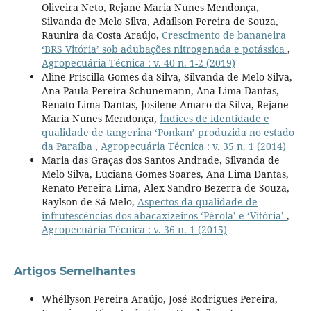
Oliveira Neto, Rejane Maria Nunes Mendonça,
Silvanda de Melo Silva, Adailson Pereira de Souza,
Raunira da Costa Araújo,
Crescimento de bananeira
‘BRS Vitória’ sob adubações nitrogenada e potássica
,
Agropecuária Técnica : v. 40 n. 1-2 (2019)
Aline Priscilla Gomes da Silva, Silvanda de Melo Silva,
Ana Paula Pereira Schunemann, Ana Lima Dantas,
Renato Lima Dantas, Josilene Amaro da Silva, Rejane
Maria Nunes Mendonça,
Índices de identidade e
qualidade de tangerina ‘Ponkan’ produzida no estado
da Paraíba
,
Agropecuária Técnica : v. 35 n. 1 (2014)
Maria das Graças dos Santos Andrade, Silvanda de
Melo Silva, Luciana Gomes Soares, Ana Lima Dantas,
Renato Pereira Lima, Alex Sandro Bezerra de Souza,
Raylson de Sá Melo,
Aspectos da qualidade de
infrutescências dos abacaxizeiros ‘Pérola’ e ‘Vitória’
,
Agropecuária Técnica : v. 36 n. 1 (2015)
Artigos Semelhantes
Whéllyson Pereira Araújo, José Rodrigues Pereira,