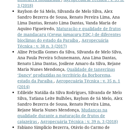
3 (2018)
Raylson de Sá Melo, Silvanda de Melo Silva, Alex
Sandro Bezerra de Sousa, Renato Pereira Lima, Ana
Lima Dantas, Renato Lima Dantas, Vanda Maria de
Aquino Figueiredo,
Maturação e qualidade de frutos
de mandacaru (
Cereus jamacaru
P.DC.) de diferentes
bioclimas do estado da Paraíba
,
Agropecuária
Técnica : v. 38 n. 3 (2017)
Aline Priscilla Gomes da Silva, Silvanda de Melo Silva,
Ana Paula Pereira Schunemann, Ana Lima Dantas,
Renato Lima Dantas, Josilene Amaro da Silva, Rejane
Maria Nunes Mendonça,
Qualidade de tangerinas
‘Dancy’ produzidas no território da Borborema,
estado da Paraíba
,
Agropecuária Técnica : v. 35 n. 1
(2014)
Edileide Natália da Silva Rodrigues, Silvanda de Melo
Silva, Tatiana Leite Bulhões, Raylson de Sá Melo, Alex
Sandro Bezerra de Sousa, Renato Pereira Lima,
Rejane Maria Nunes Mendonça,
Mudanças na
qualidade durante a maturação de frutos de
cajazeiras
,
Agropecuária Técnica : v. 39 n. 3 (2018)
Fabiano Simplicio Bezerra, Otávio do Carmo de