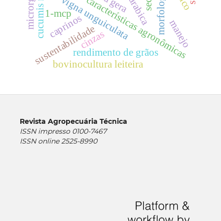
cucumis melo l.
morfologia
vigna unguiculata
características agronômicas
1-mcp
caprinos
manejo
sustentabilidade
cinzas
rendimento de grãos
bovinocultura leiteira
Revista Agropecuária Técnica
ISSN impresso 0100-7467
ISSN online 2525-8990