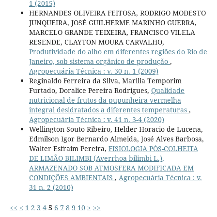
1 (2015)
HERNANDES OLIVEIRA FEITOSA, RODRIGO MODESTO
JUNQUEIRA, JOSÉ GUILHERME MARINHO GUERRA,
MARCELO GRANDE TEIXEIRA, FRANCISCO VILELA
RESENDE, CLAYTON MOURA CARVALHO,
Produtividade do alho em diferentes regiões do Rio de
Janeiro, sob sistema orgânico de produção
,
Agropecuária Técnica : v. 30 n. 1 (2009)
Reginaldo Ferreira da Silva, Marilia Temporim
Furtado, Doralice Pereira Rodrigues,
Qualidade
nutricional de frutos da pupunheira vermelha
integral desidratados a diferentes temperaturas
,
Agropecuária Técnica : v. 41 n. 3-4 (2020)
Wellington Souto Ribeiro, Helder Horacio de Lucena,
Edmilson Igor Bernardo Almeida, José Alves Barbosa,
Walter Esfraim Pereira,
FISIOLOGIA PÓS-COLHEITA
DE LIMÃO BILIMBI (Averrhoa bilimbi L.),
ARMAZENADO SOB ATMOSFERA MODIFICADA EM
CONDIÇÕES AMBIENTAIS
,
Agropecuária Técnica : v.
31 n. 2 (2010)
<<
<
1
2
3
4
5
6
7
8
9
10
>
>>