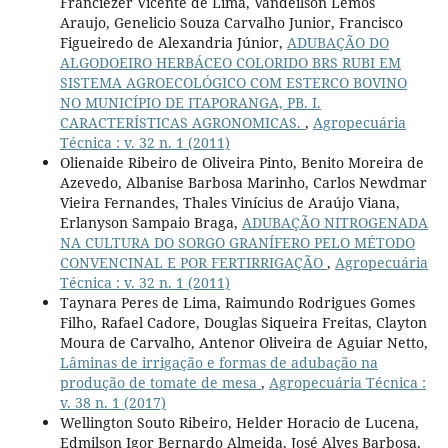
Franciezer Vicente de Lima, Vandeilson Lemos
Araujo, Genelicio Souza Carvalho Junior, Francisco
Figueiredo de Alexandria Júnior,
ADUBAÇÃO DO
ALGODOEIRO HERBÁCEO COLORIDO BRS RUBI EM
SISTEMA AGROECOLÓGICO COM ESTERCO BOVINO
NO MUNICÍPIO DE ITAPORANGA, PB. I.
CARACTERÍSTICAS AGRONOMICAS.
,
Agropecuária
Técnica : v. 32 n. 1 (2011)
Olienaide Ribeiro de Oliveira Pinto, Benito Moreira de
Azevedo, Albanise Barbosa Marinho, Carlos Newdmar
Vieira Fernandes, Thales Vinícius de Araújo Viana,
Erlanyson Sampaio Braga,
ADUBAÇÃO NITROGENADA
NA CULTURA DO SORGO GRANÍFERO PELO MÉTODO
CONVENCINAL E POR FERTIRRIGAÇÃO
,
Agropecuária
Técnica : v. 32 n. 1 (2011)
Taynara Peres de Lima, Raimundo Rodrigues Gomes
Filho, Rafael Cadore, Douglas Siqueira Freitas, Clayton
Moura de Carvalho, Antenor Oliveira de Aguiar Netto,
Lâminas de irrigação e formas de adubação na
produção de tomate de mesa
,
Agropecuária Técnica :
v. 38 n. 1 (2017)
Wellington Souto Ribeiro, Helder Horacio de Lucena,
Edmilson Igor Bernardo Almeida, José Alves Barbosa,