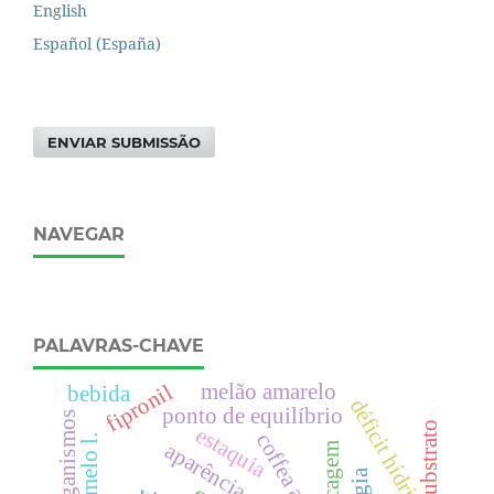
English
Español (España)
ENVIAR SUBMISSÃO
NAVEGAR
PALAVRAS-CHAVE
melão amarelo
fipronil
bebida
déficit hídrico
ponto de equilíbrio
microrganismos
substrato
estaquia
coffea arabica
aparência gera
secagem