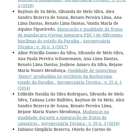
3 (2018)
Raylson de Sá Melo, Silvanda de Melo Silva, Alex
Sandro Bezerra de Sousa, Renato Pereira Lima, Ana
Lima Dantas, Renato Lima Dantas, Vanda Maria de
Aquino Figueiredo,
Maturação e qualidade de frutos
de mandacaru (
Cereus jamacaru
P.DC.) de diferentes
bioclimas do estado da Paraíba
,
Agropecuária
Técnica : v. 38 n. 3 (2017)
Aline Priscilla Gomes da Silva, Silvanda de Melo Silva,
Ana Paula Pereira Schunemann, Ana Lima Dantas,
Renato Lima Dantas, Josilene Amaro da Silva, Rejane
Maria Nunes Mendonça,
Qualidade de tangerinas
‘Dancy’ produzidas no território da Borborema,
estado da Paraíba
,
Agropecuária Técnica : v. 35 n. 1
(2014)
Edileide Natália da Silva Rodrigues, Silvanda de Melo
Silva, Tatiana Leite Bulhões, Raylson de Sá Melo, Alex
Sandro Bezerra de Sousa, Renato Pereira Lima,
Rejane Maria Nunes Mendonça,
Mudanças na
qualidade durante a maturação de frutos de
cajazeiras
,
Agropecuária Técnica : v. 39 n. 3 (2018)
Fabiano Simplicio Bezerra, Otávio do Carmo de