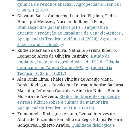
química de resíduos abacaxi
,
Agropecuária Técnica :
v. 38 n. 1 (2017)
Giovanni Sales, Guilherme Leandro Virgínio, Pedro
Henrique Menezes, Normando Ribeiro-Filho,
Otimização dos parâmetros pH e Temperatura
durante a Produção de Rapadura de Cana-de-Açúcar
,
Agropecuária Técnica : v. 45 n. 1-4 (2024): Agrarian
Science and Technology
Rudieli Machado da Silva, Nathalia Pereira Ribeiro,
Leonardo Alves de Oliveira Casimiro,
Estudo de
implantação de uma agroindústria de Filé de Tilápia
defumado em Campo Grande-MS
,
Agropecuária
Técnica : v. 38 n. 4 (2017)
Alan Diniz Lima, Thales Vinicius de Araújo Viana,
Daniel Rodrigues Cavalcante Feitosa, Albanise Barbosa
Marinho, Jefferson Gonçalves Américo Nobre, Benito
Moreira de Azevedo,
Efeitos de diferentes épocas de
estresse hídrico sobre a cultura da mamoneira
,
Agropecuária Técnica : v. 31 n. 1 (2010)
Emmanuelle Rodrigues Araújo, Leonaldo Alves de
Andrade, Elizanilda Ramalho do Rêgo, Edilma Pereira
Gonçalves, Egberto Araújo,
Qualidade fisiológica e