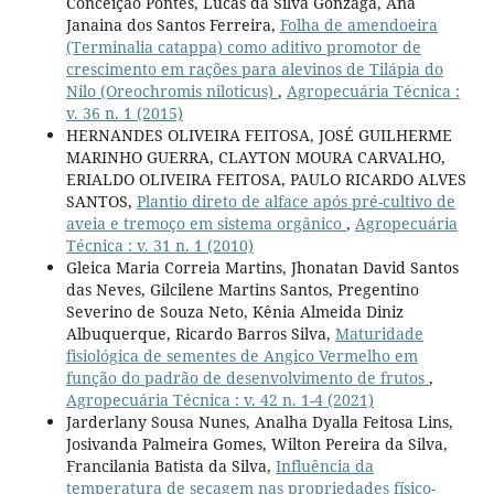
Conceição Pontes, Lucas da Silva Gonzaga, Ana
Janaina dos Santos Ferreira,
Folha de amendoeira
(Terminalia catappa) como aditivo promotor de
crescimento em rações para alevinos de Tilápia do
Nilo (Oreochromis niloticus)
,
Agropecuária Técnica :
v. 36 n. 1 (2015)
HERNANDES OLIVEIRA FEITOSA, JOSÉ GUILHERME
MARINHO GUERRA, CLAYTON MOURA CARVALHO,
ERIALDO OLIVEIRA FEITOSA, PAULO RICARDO ALVES
SANTOS,
Plantio direto de alface após pré-cultivo de
aveia e tremoço em sistema orgânico
,
Agropecuária
Técnica : v. 31 n. 1 (2010)
Gleica Maria Correia Martins, Jhonatan David Santos
das Neves, Gilcilene Martins Santos, Pregentino
Severino de Souza Neto, Kênia Almeida Diniz
Albuquerque, Ricardo Barros Silva,
Maturidade
fisiológica de sementes de Angico Vermelho em
função do padrão de desenvolvimento de frutos
,
Agropecuária Técnica : v. 42 n. 1-4 (2021)
Jarderlany Sousa Nunes, Analha Dyalla Feitosa Lins,
Josivanda Palmeira Gomes, Wilton Pereira da Silva,
Francilania Batista da Silva,
Influência da
temperatura de secagem nas propriedades físico-