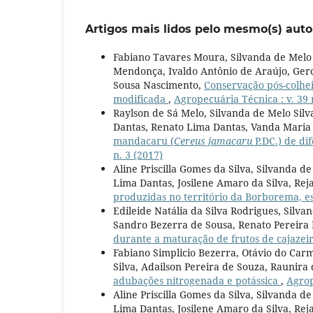
Artigos mais lidos pelo mesmo(s) auto
Fabiano Tavares Moura, Silvanda de Melo
Mendonça, Ivaldo Antônio de Araújo, Gerc
Sousa Nascimento,
Conservação pós-colhe
modificada
,
Agropecuária Técnica : v. 39 
Raylson de Sá Melo, Silvanda de Melo Sil
Dantas, Renato Lima Dantas, Vanda Maria
mandacaru (
Cereus jamacaru
P.DC.) de di
n. 3 (2017)
Aline Priscilla Gomes da Silva, Silvanda 
Lima Dantas, Josilene Amaro da Silva, R
produzidas no território da Borborema, e
Edileide Natália da Silva Rodrigues, Silva
Sandro Bezerra de Sousa, Renato Pereir
durante a maturação de frutos de cajazei
Fabiano Simplicio Bezerra, Otávio do Car
Silva, Adailson Pereira de Souza, Raunira
adubações nitrogenada e potássica
,
Agrop
Aline Priscilla Gomes da Silva, Silvanda 
Lima Dantas, Josilene Amaro da Silva, R