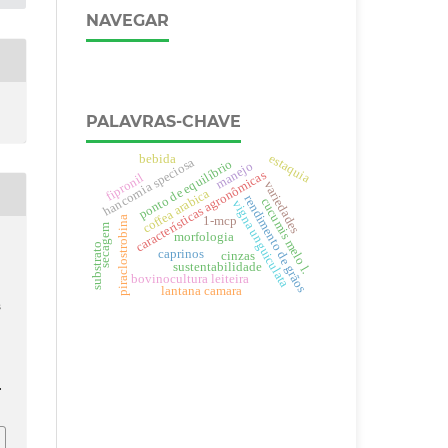
NAVEGAR
PALAVRAS-CHAVE
estaquia
bebida
hancornia speciosa
ponto de equilíbrio
manejo
características agronômicas
fipronil
variedades
coffea arabica
rendimento de grãos
cucumis melo l.
vigna unguiculata
piraclostrobina
1-mcp
secagem
morfologia
substrato
caprinos
cinzas
sustentabilidade
bovinocultura leiteira
lantana camara
s
.