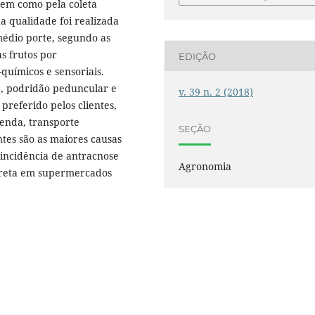
bem como pela coleta
a qualidade foi realizada
médio porte, segundo as
as frutos por
EDIÇÃO
químicos e sensoriais.
e, podridão peduncular e
v. 39 n. 2 (2018)
preferido pelos clientes,
enda, transporte
SEÇÃO
tes são as maiores causas
incidência de antracnose
Agronomia
preta em supermercados