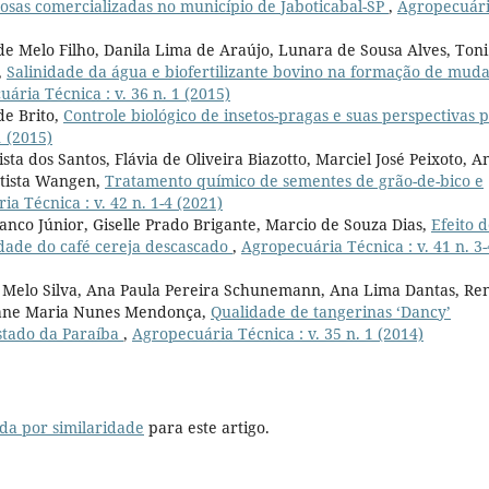
lhosas comercializadas no município de Jaboticabal-SP
,
Agropecuár
de Melo Filho, Danila Lima de Araújo, Lunara de Sousa Alves, Toni
,
Salinidade da água e biofertilizante bovino na formação de muda
ária Técnica : v. 36 n. 1 (2015)
de Brito,
Controle biológico de insetos-pragas e suas perspectivas 
1 (2015)
sta dos Santos, Flávia de Oliveira Biazotto, Marciel José Peixoto, A
atista Wangen,
Tratamento químico de sementes de grão-de-bico e
a Técnica : v. 42 n. 1-4 (2021)
ranco Júnior, Giselle Prado Brigante, Marcio de Souza Dias,
Efeito 
dade do café cereja descascado
,
Agropecuária Técnica : v. 41 n. 3-
de Melo Silva, Ana Paula Pereira Schunemann, Ana Lima Dantas, Re
ejane Maria Nunes Mendonça,
Qualidade de tangerinas ‘Dancy’
stado da Paraíba
,
Agropecuária Técnica : v. 35 n. 1 (2014)
da por similaridade
para este artigo.