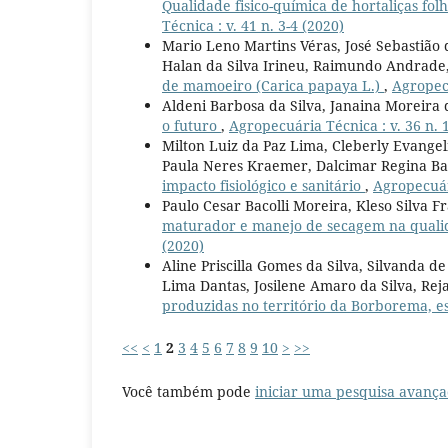
Qualidade fisico-química de hortaliças fo
Técnica : v. 41 n. 3-4 (2020)
Mario Leno Martins Véras, José Sebastião 
Halan da Silva Irineu, Raimundo Andrade
de mamoeiro (Carica papaya L.)
,
Agropecu
Aldeni Barbosa da Silva, Janaina Moreira 
o futuro
,
Agropecuária Técnica : v. 36 n. 
Milton Luiz da Paz Lima, Cleberly Evangeli
Paula Neres Kraemer, Dalcimar Regina B
impacto fisiológico e sanitário
,
Agropecuári
Paulo Cesar Bacolli Moreira, Kleso Silva F
maturador e manejo de secagem na quali
(2020)
Aline Priscilla Gomes da Silva, Silvanda 
Lima Dantas, Josilene Amaro da Silva, R
produzidas no território da Borborema, e
<<
<
1
2
3
4
5
6
7
8
9
10
>
>>
Você também pode
iniciar uma pesquisa avança