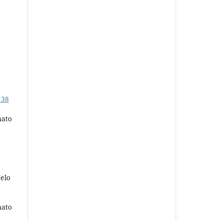
 38
nato
elo
nato