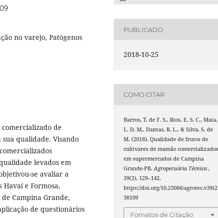
109
PUBLICADO
ação no varejo, Patógenos
2018-10-25
COMO CITAR
Barros, T. de F. S., Rios, E. S. C., Maia,
 comercializado de
L. D. M., Dantas, R. L., & Silva, S. de
a sua qualidade. Visando
M. (2018). Qualidade de frutos de
cultivares de mamão comercializado
 comercializados
em supermercados de Campina
e qualidade levados em
Grande-PB.
Agropecuária Técnica
,
bjetivou-se avaliar a
39
(2), 129–142.
s Havaí e Formosa,
https://doi.org/10.25066/agrotec.v39i2
s de Campina Grande,
38109
aplicação de questionários
Fomatos de Citação