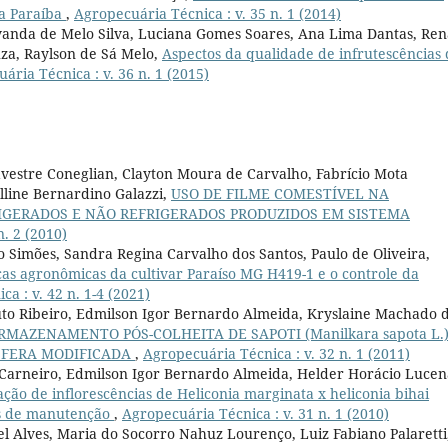
da Paraíba
,
Agropecuária Técnica : v. 35 n. 1 (2014)
vanda de Melo Silva, Luciana Gomes Soares, Ana Lima Dantas, Ren
za, Raylson de Sá Melo,
Aspectos da qualidade de infrutescências 
ária Técnica : v. 36 n. 1 (2015)
avestre Coneglian, Clayton Moura de Carvalho, Fabrício Mota
elline Bernardino Galazzi,
USO DE FILME COMESTÍVEL NA
IGERADOS E NÃO REFRIGERADOS PRODUZIDOS EM SISTEMA
n. 2 (2010)
ho Simões, Sandra Regina Carvalho dos Santos, Paulo de Oliveira,
cas agronômicas da cultivar Paraíso MG H419-1 e o controle da
a : v. 42 n. 1-4 (2021)
uto Ribeiro, Edmilson Igor Bernardo Almeida, Kryslaine Machado 
RMAZENAMENTO PÓS-COLHEITA DE SAPOTI (Manilkara sapota L.
SFERA MODIFICADA
,
Agropecuária Técnica : v. 32 n. 1 (2011)
 Carneiro, Edmilson Igor Bernardo Almeida, Helder Horácio Lucen
ação de inflorescências de Heliconia marginata x heliconia bihai
es de manutenção
,
Agropecuária Técnica : v. 31 n. 1 (2010)
l Alves, Maria do Socorro Nahuz Lourenço, Luiz Fabiano Palaretti