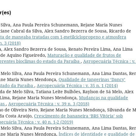
r(es)
 Silva, Ana Paula Pereira Schunemann, Rejane Maria Nunes
iane Cabral da Silva, Alex Sandro Bezerra de Sousa, Ricardo de
ita de mangaba tratadas com 1-metilciclopropeno e atmosfera
n. 3 (2018)
va, Alex Sandro Bezerra de Sousa, Renato Pereira Lima, Ana Lima
 de Aquino Figueiredo,
Maturação e qualidade de frutos de
ferentes bioclimas do estado da Paraíba
,
Agropecuária Técnica : v.
de Melo Silva, Ana Paula Pereira Schunemann, Ana Lima Dantas, Re
ejane Maria Nunes Mendonça,
Qualidade de tangerinas ‘Dancy’
stado da Paraíba
,
Agropecuária Técnica : v. 35 n. 1 (2014)
nda de Melo Silva, Tatiana Leite Bulhões, Raylson de Sá Melo, Alex
a Lima, Rejane Maria Nunes Mendonça,
Mudanças na qualidade
ras
,
Agropecuária Técnica : v. 39 n. 3 (2018)
mo de Oliveira Neto, Rejane Maria Nunes Mendonça, Silvanda de M
 da Costa Araújo,
Crescimento de bananeira ‘BRS Vitória’ sob
ecuária Técnica : v. 40 n. 1-2 (2019)
de Melo Silva, Ana Paula Pereira Schunemann, Ana Lima Dantas, Re
ejane Maria Nunes Mendonça,
Índices de identidade e qualidade de