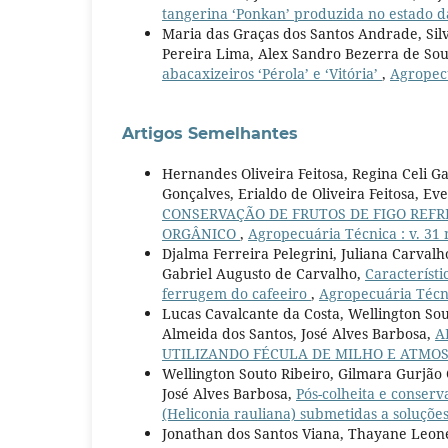
tangerina ‘Ponkan’ produzida no estado 
Maria das Graças dos Santos Andrade, Sil
Pereira Lima, Alex Sandro Bezerra de Sou
abacaxizeiros ‘Pérola’ e ‘Vitória’
,
Agropecu
Artigos Semelhantes
Hernandes Oliveira Feitosa, Regina Celi G
Gonçalves, Erialdo de Oliveira Feitosa, Ev
CONSERVAÇÃO DE FRUTOS DE FIGO REFR
ORGÂNICO
,
Agropecuária Técnica : v. 31 
Djalma Ferreira Pelegrini, Juliana Carval
Gabriel Augusto de Carvalho,
Característi
ferrugem do cafeeiro
,
Agropecuária Técnic
Lucas Cavalcante da Costa, Wellington So
Almeida dos Santos, José Alves Barbosa,
A
UTILIZANDO FÉCULA DE MILHO E ATMO
Wellington Souto Ribeiro, Gilmara Gurjão
José Alves Barbosa,
Pós-colheita e conserv
(Heliconia rauliana) submetidas a soluçõ
Jonathan dos Santos Viana, Thayane Leone