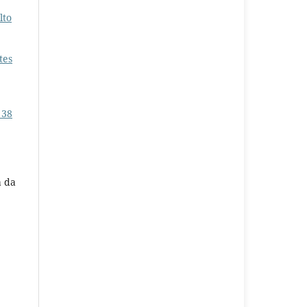
lto
tes
 38
a da