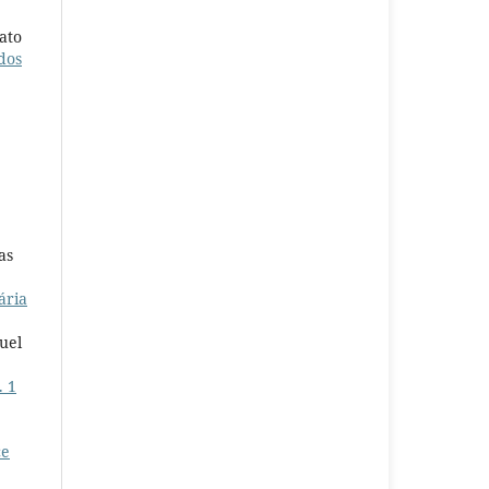
ato
dos
as
ária
uel
. 1
ce