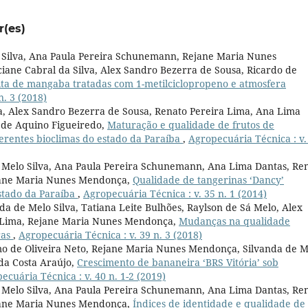
r(es)
 Silva, Ana Paula Pereira Schunemann, Rejane Maria Nunes
iane Cabral da Silva, Alex Sandro Bezerra de Sousa, Ricardo de
ita de mangaba tratadas com 1-metilciclopropeno e atmosfera
n. 3 (2018)
va, Alex Sandro Bezerra de Sousa, Renato Pereira Lima, Ana Lima
 de Aquino Figueiredo,
Maturação e qualidade de frutos de
ferentes bioclimas do estado da Paraíba
,
Agropecuária Técnica : v.
de Melo Silva, Ana Paula Pereira Schunemann, Ana Lima Dantas, Re
ejane Maria Nunes Mendonça,
Qualidade de tangerinas ‘Dancy’
stado da Paraíba
,
Agropecuária Técnica : v. 35 n. 1 (2014)
nda de Melo Silva, Tatiana Leite Bulhões, Raylson de Sá Melo, Alex
a Lima, Rejane Maria Nunes Mendonça,
Mudanças na qualidade
ras
,
Agropecuária Técnica : v. 39 n. 3 (2018)
mo de Oliveira Neto, Rejane Maria Nunes Mendonça, Silvanda de M
 da Costa Araújo,
Crescimento de bananeira ‘BRS Vitória’ sob
ecuária Técnica : v. 40 n. 1-2 (2019)
de Melo Silva, Ana Paula Pereira Schunemann, Ana Lima Dantas, Re
ejane Maria Nunes Mendonça,
Índices de identidade e qualidade de