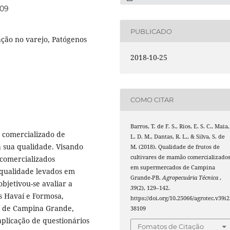
109
PUBLICADO
ação no varejo, Patógenos
2018-10-25
COMO CITAR
Barros, T. de F. S., Rios, E. S. C., Maia,
 comercializado de
L. D. M., Dantas, R. L., & Silva, S. de
a sua qualidade. Visando
M. (2018). Qualidade de frutos de
cultivares de mamão comercializado
 comercializados
em supermercados de Campina
e qualidade levados em
Grande-PB.
Agropecuária Técnica
,
bjetivou-se avaliar a
39
(2), 129–142.
s Havaí e Formosa,
https://doi.org/10.25066/agrotec.v39i2
s de Campina Grande,
38109
aplicação de questionários
Fomatos de Citação