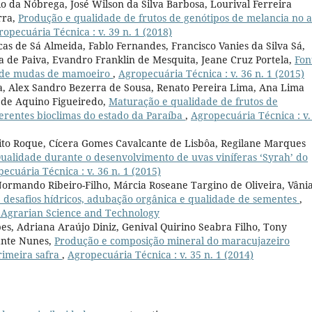
io da Nóbrega, José Wilson da Silva Barbosa, Lourival Ferreira
rra,
Produção e qualidade de frutos de genótipos de melancia no a
ropecuária Técnica : v. 39 n. 1 (2018)
as de Sá Almeida, Fablo Fernandes, Francisco Vanies da Silva Sá,
 de Paiva, Evandro Franklin de Mesquita, Jeane Cruz Portela,
Fon
o de mudas de mamoeiro
,
Agropecuária Técnica : v. 36 n. 1 (2015)
va, Alex Sandro Bezerra de Sousa, Renato Pereira Lima, Ana Lima
 de Aquino Figueiredo,
Maturação e qualidade de frutos de
ferentes bioclimas do estado da Paraíba
,
Agropecuária Técnica : v.
rito Roque, Cícera Gomes Cavalcante de Lisbôa, Regilane Marques
ualidade durante o desenvolvimento de uvas viníferas ‘Syrah’ do
ecuária Técnica : v. 36 n. 1 (2015)
rmando Ribeiro-Filho, Márcia Roseane Targino de Oliveira, Vâni
 desafios hídricos, adubação orgânica e qualidade de sementes
,
): Agrarian Science and Technology
es, Adriana Araújo Diniz, Genival Quirino Seabra Filho, Tony
ante Nunes,
Produção e composição mineral do maracujazeiro
rimeira safra
,
Agropecuária Técnica : v. 35 n. 1 (2014)