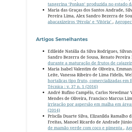
tangerina ‘Ponkan’ produzida no estado 
Maria das Graças dos Santos Andrade, Sil
Pereira Lima, Alex Sandro Bezerra de Sou
abacaxizeiros ‘Pérola’ e ‘Vitória’
,
Agropecu
Artigos Semelhantes
Edileide Natália da Silva Rodrigues, Silva
Sandro Bezerra de Sousa, Renato Pereir
durante a maturação de frutos de cajazei
Maria Isabel Valentim de Oliveira, Emmanu
Leite, Vanessa Ribeiro de Lima Fidelis, W
hortaliças tipo fruto, comercializadas em 
Técnica : v. 37 n. 1 (2016)
André Rufino Campêlo, Carlos Newdmar Vi
Mendes de Oliveira, Francisco Marcus Li
irrigação por aspersão em malha em área
(2014)
Priscila Duarte Silva, Elizanilda Ramalho
Freitas, Manoel Ricardo de Andrade Júnio
de mamão verde com coco e pimenta
,
Agr