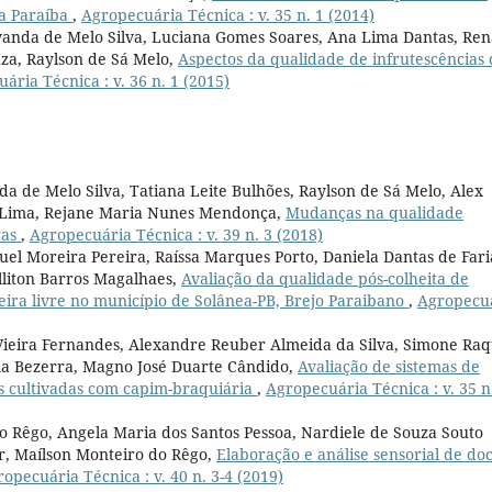
da Paraíba
,
Agropecuária Técnica : v. 35 n. 1 (2014)
vanda de Melo Silva, Luciana Gomes Soares, Ana Lima Dantas, Ren
za, Raylson de Sá Melo,
Aspectos da qualidade de infrutescências 
ária Técnica : v. 36 n. 1 (2015)
nda de Melo Silva, Tatiana Leite Bulhões, Raylson de Sá Melo, Alex
a Lima, Rejane Maria Nunes Mendonça,
Mudanças na qualidade
ras
,
Agropecuária Técnica : v. 39 n. 3 (2018)
el Moreira Pereira, Raíssa Marques Porto, Daniela Dantas de Fari
elliton Barros Magalhaes,
Avaliação da qualidade pós-colheita de
feira livre no município de Solânea-PB, Brejo Paraibano
,
Agropecu
eira Fernandes, Alexandre Reuber Almeida da Silva, Simone Raq
ma Bezerra, Magno José Duarte Cândido,
Avaliação de sistemas de
s cultivadas com capim-braquiária
,
Agropecuária Técnica : v. 35 n
 do Rêgo, Angela Maria dos Santos Pessoa, Nardiele de Souza Souto
r, Maílson Monteiro do Rêgo,
Elaboração e análise sensorial de do
opecuária Técnica : v. 40 n. 3-4 (2019)