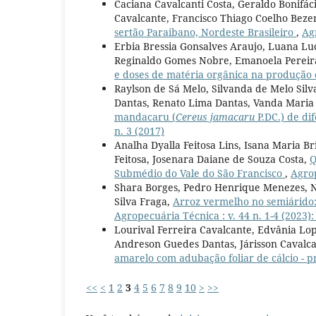
Caciana Cavalcanti Costa, Geraldo Bonifác
Cavalcante, Francisco Thiago Coelho Beze
sertão Paraibano, Nordeste Brasileiro
,
Ag
Erbia Bressia Gonsalves Araujo, Luana Luc
Reginaldo Gomes Nobre, Emanoela Pereira
e doses de matéria orgânica na produçã
Raylson de Sá Melo, Silvanda de Melo Sil
Dantas, Renato Lima Dantas, Vanda Maria
mandacaru (
Cereus jamacaru
P.DC.) de di
n. 3 (2017)
Analha Dyalla Feitosa Lins, Isana Maria B
Feitosa, Josenara Daiane de Souza Costa,
Q
Submédio do Vale do São Francisco
,
Agrop
Shara Borges, Pedro Henrique Menezes, No
Silva Fraga,
Arroz vermelho no semiárido:
Agropecuária Técnica : v. 44 n. 1-4 (2023
Lourival Ferreira Cavalcante, Edvânia Lop
Andreson Guedes Dantas, Járisson Cavalc
amarelo com adubação foliar de cálcio - p
<<
<
1
2
3
4
5
6
7
8
9
10
>
>>