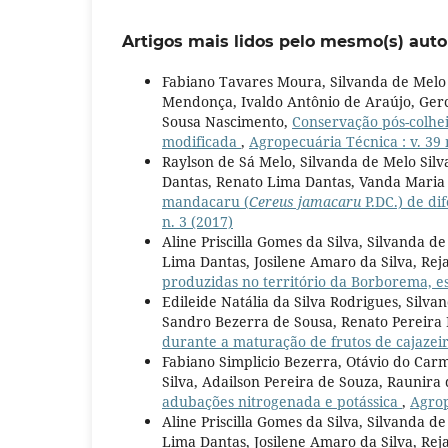
Artigos mais lidos pelo mesmo(s) auto
Fabiano Tavares Moura, Silvanda de Melo
Mendonça, Ivaldo Antônio de Araújo, Gerc
Sousa Nascimento,
Conservação pós-colhe
modificada
,
Agropecuária Técnica : v. 39 
Raylson de Sá Melo, Silvanda de Melo Sil
Dantas, Renato Lima Dantas, Vanda Maria
mandacaru (
Cereus jamacaru
P.DC.) de di
n. 3 (2017)
Aline Priscilla Gomes da Silva, Silvanda 
Lima Dantas, Josilene Amaro da Silva, R
produzidas no território da Borborema, e
Edileide Natália da Silva Rodrigues, Silva
Sandro Bezerra de Sousa, Renato Pereir
durante a maturação de frutos de cajazei
Fabiano Simplicio Bezerra, Otávio do Car
Silva, Adailson Pereira de Souza, Raunira
adubações nitrogenada e potássica
,
Agrop
Aline Priscilla Gomes da Silva, Silvanda 
Lima Dantas, Josilene Amaro da Silva, R