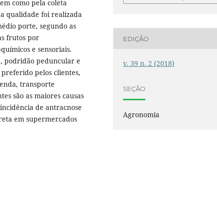
bem como pela coleta
a qualidade foi realizada
médio porte, segundo as
as frutos por
EDIÇÃO
químicos e sensoriais.
e, podridão peduncular e
v. 39 n. 2 (2018)
preferido pelos clientes,
enda, transporte
SEÇÃO
tes são as maiores causas
incidência de antracnose
Agronomia
preta em supermercados