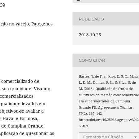
109
PUBLICADO
ação no varejo, Patógenos
2018-10-25
COMO CITAR
Barros, T. de F. S., Rios, E. S. C., Maia,
 comercializado de
L. D. M., Dantas, R. L., & Silva, S. de
a sua qualidade. Visando
M. (2018). Qualidade de frutos de
cultivares de mamão comercializado
 comercializados
em supermercados de Campina
e qualidade levados em
Grande-PB.
Agropecuária Técnica
,
bjetivou-se avaliar a
39
(2), 129–142.
s Havaí e Formosa,
https://doi.org/10.25066/agrotec.v39i2
s de Campina Grande,
38109
aplicação de questionários
Fomatos de Citação