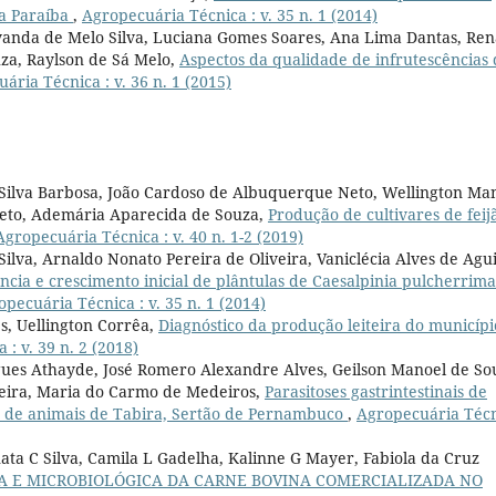
da Paraíba
,
Agropecuária Técnica : v. 35 n. 1 (2014)
vanda de Melo Silva, Luciana Gomes Soares, Ana Lima Dantas, Ren
za, Raylson de Sá Melo,
Aspectos da qualidade de infrutescências 
ária Técnica : v. 36 n. 1 (2015)
 Silva Barbosa, João Cardoso de Albuquerque Neto, Wellington Ma
Neto, Ademária Aparecida de Souza,
Produção de cultivares de feij
Agropecuária Técnica : v. 40 n. 1-2 (2019)
ilva, Arnaldo Nonato Pereira de Oliveira, Vaniclécia Alves de Agui
cia e crescimento inicial de plântulas de Caesalpinia pulcherrima
pecuária Técnica : v. 35 n. 1 (2014)
s, Uellington Corrêa,
Diagnóstico da produção leiteira do municípi
: v. 39 n. 2 (2018)
gues Athayde, José Romero Alexandre Alves, Geilson Manoel de So
eira, Maria do Carmo de Medeiros,
Parasitoses gastrintestinais de
ra de animais de Tabira, Sertão de Pernambuco
,
Agropecuária Téc
nata C Silva, Camila L Gadelha, Kalinne G Mayer, Fabiola da Cruz
A E MICROBIOLÓGICA DA CARNE BOVINA COMERCIALIZADA NO