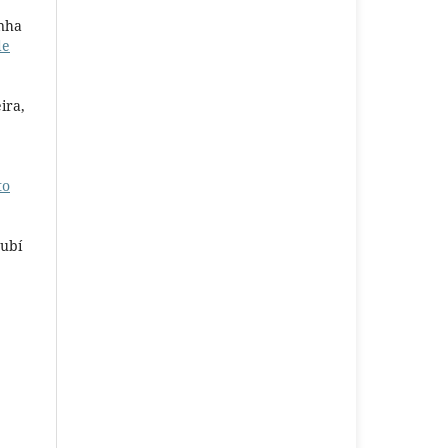
inha
de
ira,
to
aubí