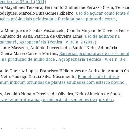
nica : v. 32 n. 1 (2011)
eiva Magalhães Teixeira, Fernando Guilherme Perazzo Costa, Terez
odrigues, Marcelo Luís Gomes Ribeiro,
Uso do açúcar como fonte 
ões pré-iniciais peletizada e farelada para pintos de corte
,
a Monique de Freitas Vasconcelo, Camila Miryan de Oliveira Ferre
Pinheiro de Assis, Patrícia de Oliveira Lima,
Uso de aditivos na
vannamei
,
Agropecuária Técnica : v. 38 n. 2 (2017)
cante Massena, Antônio Lucrécio dos Santos Neto, Ademária
 Gleica Maria Correia Martins,
Bactérias promotoras de crescimen
a na produção de milho doce
,
Agropecuária Técnica : v. 41 n. 3-4
ma de Queiroz Lopes, Francisco Hélio Alves de Andrade, Antonio C
 Neto, Rodrigo Garcia Silva Nascimento,
Biometria de frutos e
samum indicum oriundas de plantas adubadas com esterco bovino
,
s, Arnaldo Nonato Pereira de Oliveira, Nelto Almeida de Sousa,
 luz e temperatura na germinação de sementes de quixaba
,