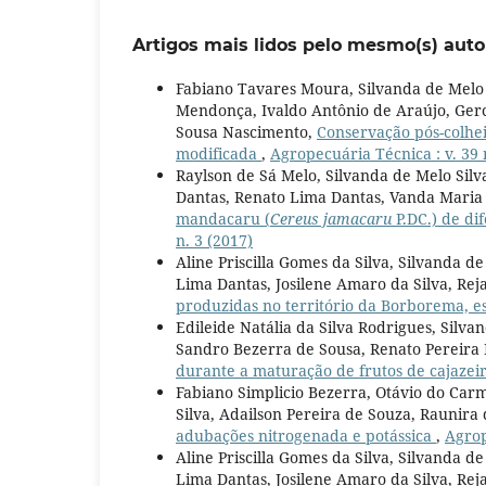
Artigos mais lidos pelo mesmo(s) auto
Fabiano Tavares Moura, Silvanda de Melo
Mendonça, Ivaldo Antônio de Araújo, Gerc
Sousa Nascimento,
Conservação pós-colhe
modificada
,
Agropecuária Técnica : v. 39 
Raylson de Sá Melo, Silvanda de Melo Sil
Dantas, Renato Lima Dantas, Vanda Maria
mandacaru (
Cereus jamacaru
P.DC.) de di
n. 3 (2017)
Aline Priscilla Gomes da Silva, Silvanda 
Lima Dantas, Josilene Amaro da Silva, R
produzidas no território da Borborema, e
Edileide Natália da Silva Rodrigues, Silva
Sandro Bezerra de Sousa, Renato Pereir
durante a maturação de frutos de cajazei
Fabiano Simplicio Bezerra, Otávio do Car
Silva, Adailson Pereira de Souza, Raunira
adubações nitrogenada e potássica
,
Agrop
Aline Priscilla Gomes da Silva, Silvanda 
Lima Dantas, Josilene Amaro da Silva, R