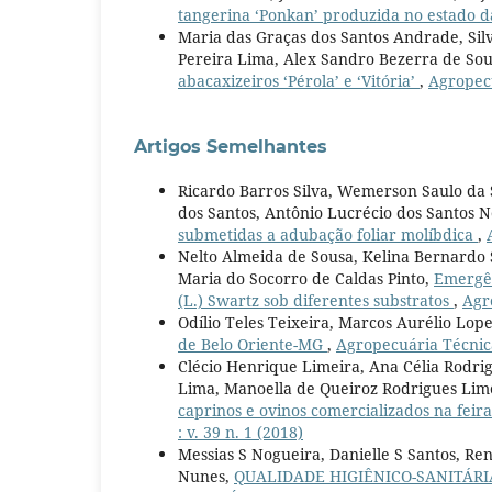
tangerina ‘Ponkan’ produzida no estado 
Maria das Graças dos Santos Andrade, Sil
Pereira Lima, Alex Sandro Bezerra de Sou
abacaxizeiros ‘Pérola’ e ‘Vitória’
,
Agropecu
Artigos Semelhantes
Ricardo Barros Silva, Wemerson Saulo da
dos Santos, Antônio Lucrécio dos Santos 
submetidas a adubação foliar molíbdica
,
Nelto Almeida de Sousa, Kelina Bernardo S
Maria do Socorro de Caldas Pinto,
Emergên
(L.) Swartz sob diferentes substratos
,
Agro
Odílio Teles Teixeira, Marcos Aurélio Lope
de Belo Oriente-MG
,
Agropecuária Técnica 
Clécio Henrique Limeira, Ana Célia Rodri
Lima, Manoella de Queiroz Rodrigues Lim
caprinos e ovinos comercializados na fei
: v. 39 n. 1 (2018)
Messias S Nogueira, Danielle S Santos, Re
Nunes,
QUALIDADE HIGIÊNICO-SANITÁRI