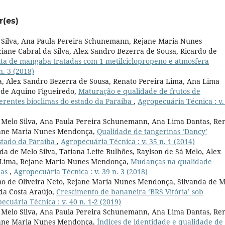
r(es)
 Silva, Ana Paula Pereira Schunemann, Rejane Maria Nunes
iane Cabral da Silva, Alex Sandro Bezerra de Sousa, Ricardo de
ita de mangaba tratadas com 1-metilciclopropeno e atmosfera
n. 3 (2018)
va, Alex Sandro Bezerra de Sousa, Renato Pereira Lima, Ana Lima
 de Aquino Figueiredo,
Maturação e qualidade de frutos de
ferentes bioclimas do estado da Paraíba
,
Agropecuária Técnica : v.
de Melo Silva, Ana Paula Pereira Schunemann, Ana Lima Dantas, Re
ejane Maria Nunes Mendonça,
Qualidade de tangerinas ‘Dancy’
stado da Paraíba
,
Agropecuária Técnica : v. 35 n. 1 (2014)
nda de Melo Silva, Tatiana Leite Bulhões, Raylson de Sá Melo, Alex
a Lima, Rejane Maria Nunes Mendonça,
Mudanças na qualidade
ras
,
Agropecuária Técnica : v. 39 n. 3 (2018)
mo de Oliveira Neto, Rejane Maria Nunes Mendonça, Silvanda de M
 da Costa Araújo,
Crescimento de bananeira ‘BRS Vitória’ sob
ecuária Técnica : v. 40 n. 1-2 (2019)
de Melo Silva, Ana Paula Pereira Schunemann, Ana Lima Dantas, Re
ejane Maria Nunes Mendonça,
Índices de identidade e qualidade de