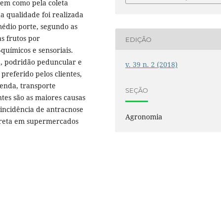
bem como pela coleta
a qualidade foi realizada
médio porte, segundo as
as frutos por
EDIÇÃO
químicos e sensoriais.
e, podridão peduncular e
v. 39 n. 2 (2018)
preferido pelos clientes,
enda, transporte
SEÇÃO
tes são as maiores causas
incidência de antracnose
Agronomia
preta em supermercados