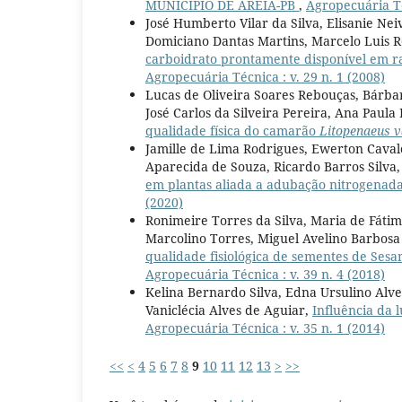
MUNICÍPIO DE AREIA-PB
,
Agropecuária Téc
José Humberto Vilar da Silva, Elisanie N
Domiciano Dantas Martins, Marcelo Luis R
carboidrato prontamente disponível em raç
Agropecuária Técnica : v. 29 n. 1 (2008)
Lucas de Oliveira Soares Rebouças, Bárbar
José Carlos da Silveira Pereira, Ana Paula 
qualidade física do camarão
Litopenaeus 
Jamille de Lima Rodrigues, Ewerton Caval
Aparecida de Souza, Ricardo Barros Silva,
em plantas aliada a adubação nitrogenad
(2020)
Ronimeire Torres da Silva, Maria de Fáti
Marcolino Torres, Miguel Avelino Barbosa
qualidade fisiológica de sementes de Se
Agropecuária Técnica : v. 39 n. 4 (2018)
Kelina Bernardo Silva, Edna Ursulino Alve
Vaniclécia Alves de Aguiar,
Influência da
Agropecuária Técnica : v. 35 n. 1 (2014)
<<
<
4
5
6
7
8
9
10
11
12
13
>
>>