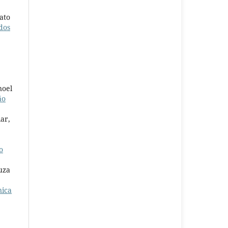
ato
dos
noel
ão
ar,
o
uza
nica