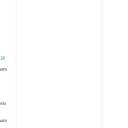
 38
nato
elo
nato