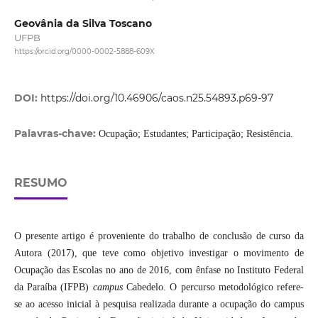
Geovânia da Silva Toscano
UFPB
https://orcid.org/0000-0002-5888-609X
DOI:
https://doi.org/10.46906/caos.n25.54893.p69-97
Palavras-chave:
Ocupação; Estudantes; Participação; Resistência.
RESUMO
O presente artigo é proveniente do trabalho de conclusão de curso da
Autora (2017), que teve como objetivo investigar o movimento de
Ocupação das Escolas no ano de 2016, com ênfase no Instituto Federal
da Paraíba (IFPB)
campus
Cabedelo. O percurso metodológico refere-
se ao acesso inicial à pesquisa realizada durante a ocupação do campus