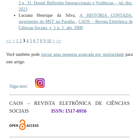
2 n. 31: Dossiê Reflexões Interseccionais e Violências – jul./dez.
2023
Luciana Henrique da Silva,
A HISTÓRIA CONTADA:
surgimento do MST na Paraíba
,
CAOS – Revista Eletrônica de
Ciências Sociais: v. 1 n. 1: abr. 2000
<<
<
1
2
3
4
5
6
7
8
9
10
>
>>
Você também pode
iniciar uma pesquisa avançada por similaridade
para
este artigo.
Siga-nos:
CAOS – REVISTA ELETRÔNICA DE CIÊNCIAS
SOCIAIS
ISSN: 1517-6916