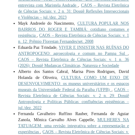
entrevista com Maristela Andrade
,
CAOS – Revista Eletrônica
de Ciências Sociais: v. 2 n. 31: Dossiê Reflexões Interseccionais
e Violências – jul./dez. 2023
Mayk Andreele do Nascimento,
CULTURA POPULAR NOS
BAIRROS DO ROGER E TAMBIÁ: cotidiano costumes e
resistência
,
CAOS – Revista Eletrônica de Ciências Sociais: v. 1
n. 12: Prêmio Florestan Fernandes/set. 2008
Eduarda Paz Trindade,
VIVER E INSISTIR NAS RUÍNAS DO
ANTROPOCENO: agroecologia e comum no Pampa Sul
,
CAOS – Revista Eletrônica de Ciências Sociais: v. 1 n. 36
(2026): Dossiê Mudanças Climáticas, Natureza e Sociedade
Alberto dos Santos Cabral, Marisa Pires Rodrigues, David
Holanda de Oliveira,
CULTURA COMO UM EIXO DE
DESENVOLVIMENTO: os museus universitários e os espaços
museais da Universidade Federal da Paraíba (UFPB)
,
CAOS –
Revista Eletrônica de Ciências Sociais: v. 2 n. 29: Dossiê
Antropologia e Políticas Públicas: confluências epistêmicas –
jul./dez. 2022
Fernanda Cavalheiro Ruffino Rauber, Fernanda de Aguiar
Zanola, Mônica Carvalho Alves Cappelle,
MULHERES NA
TATUAGEM: uma revisão integrativa sobre a representação e
experiências
,
CAOS – Revista Eletrônica de Ciências Sociais: v.