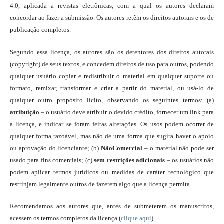
4.0, aplicada a revistas eletrônicas, com a qual os autores declaram
concordar ao fazer a submissão. Os autores retêm os direitos autorais e os de
publicação completos.
Segundo essa licença, os autores são os detentores dos direitos autorais
(copyright) de seus textos, e concedem direitos de uso para outros, podendo
qualquer usuário copiar e redistribuir o material em qualquer suporte ou
formato, remixar, transformar e criar a partir do material, ou usá-lo de
qualquer outro propósito lícito, observando os seguintes termos: (a)
atribuição
– o usuário deve atribuir o devido crédito, fornecer um link para
a licença, e indicar se foram feitas alterações. Os usos podem ocorrer de
qualquer forma razoável, mas não de uma forma que sugira haver o apoio
ou aprovação do licenciante; (b)
NãoComercial
– o material não pode ser
usado para fins comerciais; (c)
sem restrições adicionais
– os usuários não
podem aplicar termos jurídicos ou medidas de caráter tecnológico que
restrinjam legalmente outros de fazerem algo que a licença permita.
Recomendamos aos autores que, antes de submeterem os manuscritos,
acessem os termos completos da licença (
clique aqui
).