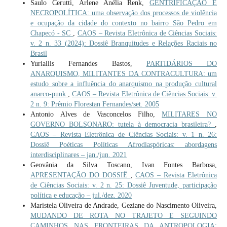
Saulo Cerutti, Arlene Anélia Renk,
GENTRIFICAÇÃO E
NECROPOLÍTICA: uma observação dos processos de violência
e ocupação da cidade do contexto no bairro São Pedro em
Chapecó - SC
,
CAOS – Revista Eletrônica de Ciências Sociais:
v. 2 n. 33 (2024): Dossiê Branquitudes e Relações Raciais no
Brasil
Yuriallis Fernandes Bastos,
PARTIDÁRIOS DO
ANARQUISMO, MILITANTES DA CONTRACULTURA: um
estudo sobre a influência do anarquismo na produção cultural
anarco-punk
,
CAOS – Revista Eletrônica de Ciências Sociais: v.
2 n. 9: Prêmio Florestan Fernandes/set. 2005
Antonio Alves de Vasconcelos Filho,
MILITARES NO
GOVERNO BOLSONARO: tutela à democracia brasileira?
,
CAOS – Revista Eletrônica de Ciências Sociais: v. 1 n. 26:
Dossiê Poéticas Políticas Afrodiaspóricas: abordagens
interdisciplinares – jan./jun. 2021
Geovânia da Silva Toscano, Ivan Fontes Barbosa,
APRESENTAÇÃO DO DOSSIÊ
,
CAOS – Revista Eletrônica
de Ciências Sociais: v. 2 n. 25: Dossiê Juventude, participação
política e educação – jul./dez. 2020
Maristela Oliveira de Andrade, Geziane do Nascimento Oliveira,
MUDANDO DE ROTA NO TRAJETO E SEGUINDO
CAMINHOS NAS FRONTEIRAS DA ANTROPOLOGIA: