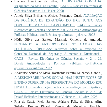
Luciana Henrique da Silva,
A HISTÓRIA CONTADA:
surgimento do MST na Paraíba
,
CAOS – Revista Eletrônica de
Ciências Sociais: v. 1 n. 1: abr. 2000
Aniely Silva Brilhante, Alcides Fernando Gussi,
AVALIAÇÃO
DA POLÍTICA DE EXPANSÃO DO IFCE JUNTO AOS
POVOS DO MAR DE CAMOCIM/CE
,
CAOS – Revista
Eletrônica de Ciências Sociais: v. 2 n. 29: Dossiê Antropologia e
Políticas Públicas: confluências epistêmicas – jul./dez. 2022
Nádja Silva dos Santos, Maristela Oliveira de Andrade,
PENSANDO A ANTROPOLOGIA NO CAMPO DAS
POLÍTICAS PÚBLICAS: reflexões sobre a extinção do
Conselho Nacional de Segurança Alimentar e Nutricional
,
CAOS – Revista Eletrônica de Ciências Sociais: v. 2 n. 29:
Dossiê Antropologia e Políticas Públicas: confluências
epistêmicas – jul./dez. 2022
Analouise Santos de Melo, Rosineide Pereira Mubarack Garcia ,
A RESPONSABILIDADE SOCIAL NAS INSTITUIÇÕES DE
ENSINO SUPERIOR NA PERSPECTIVA DO MODELO RSU
URSULA: uma abordagem centrada na avaliação participativa
,
CAOS – Revista Eletrônica de Ciências Sociais: v. 2 n. 31:
Dossiê Reflexões Interseccionais e Violências – jul./dez. 2023
Rita de Cássia Melo Santos, Adriano Felix da Silva, Aline
Toledo, Brenno Ricardo Ramos de Medeiros, Franklyn