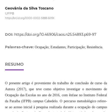
Geovânia da Silva Toscano
UFPB
https://orcid.org/0000-0002-5888-609X
DOI:
https://doi.org/10.46906/caos.n25.54893.p69-97
Palavras-chave:
Ocupação; Estudantes; Participação; Resistência.
RESUMO
O presente artigo é proveniente do trabalho de conclusão de curso da
Autora (2017), que teve como objetivo investigar o movimento de
Ocupação das Escolas no ano de 2016, com ênfase no Instituto Federal
da Paraíba (IFPB)
campus
Cabedelo. O percurso metodológico refere-
se ao acesso inicial à pesquisa realizada durante a ocupação do campus