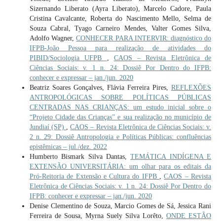
Sizernando Liberato (Ayra Liberato), Marcelo Cadore, Paula
Cristina Cavalcante, Roberta do Nascimento Mello, Selma de
Souza Cabral, Tyago Carneiro Mendes, Valter Gomes Silva,
Adolfo Wagner,
CONHECER PARA INTERVIR: diagnóstico do
IFPB-João Pessoa para realização de atividades do
PIBID/Sociologia UFPB
,
CAOS – Revista Eletrônica de
Ciências Sociais: v. 1 n. 24: Dossiê Por Dentro do IFPB:
conhecer e expressar – jan./jun. 2020
Beatriz Soares Gonçalves, Flávia Ferreira Pires,
REFLEXÕES
ANTROPOLÓGICAS SOBRE POLÍTICAS PÚBLICAS
CENTRADAS NAS CRIANÇAS: um estudo inicial sobre o
“Projeto Cidade das Crianças” e sua realização no município de
Jundiaí (SP)
,
CAOS – Revista Eletrônica de Ciências Sociais: v.
2 n. 29: Dossiê Antropologia e Políticas Públicas: confluências
epistêmicas – jul./dez. 2022
Humberto Bismark Silva Dantas,
TEMÁTICA INDÍGENA E
EXTENSÃO UNIVERSITÁRIA: um olhar para os editais da
Pró-Reitoria de Extensão e Cultura do IFPB
,
CAOS – Revista
Eletrônica de Ciências Sociais: v. 1 n. 24: Dossiê Por Dentro do
IFPB: conhecer e expressar – jan./jun. 2020
Denise Clementino de Souza, Marcio Gomes de Sá, Jessica Rani
Ferreira de Sousa, Myrna Suely Silva Lorêto,
ONDE ESTÃO