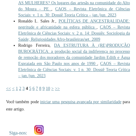
AS MULHERES? Os lugares das artesãs na comunidade do Alto
do Moura – PE
,
CAOS – Revista Eletrônica de Ciências
Sociais: v. 1 n. 30: Dossiê Teoria Crítica – jan./jun. 2023
Ronaldo L. Sales Jr.,
POLÍTICAS DE ANCESTRALIDADE:
negritude e africanidade na esfera pública
,
CAOS – Revista
Eletrônica de Ciências Sociais: v. 2 n. 14: Dossiês: Sociologia da
Saúde; Religiosidades Afro-brasileiras/set. 2009
Rodrigo Ferreira,
DA ESTRUTURA À (RE)PRODUÇÃO
BUROCRÁTICA: a produção social da indiferença no processo
de remoção dos moradores da comunidade Jardim Edith e Água
Espraiada em São Paulo nos anos de 1990
,
CAOS – Revista
Eletrônica de Ciências Sociais: v. 1 n. 30: Dossiê Teoria Crítica
– jan./jun. 2023
<<
<
1
2
3
4
5
6
7
8
9
10
>
>>
Você também pode
iniciar uma pesquisa avançada por similaridade
para
este artigo.
Siga-nos: