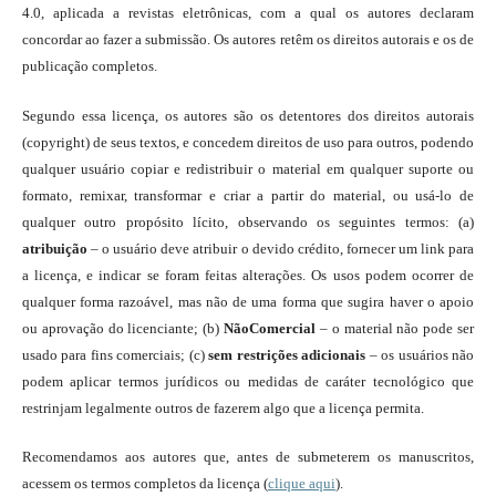
4.0, aplicada a revistas eletrônicas, com a qual os autores declaram
concordar ao fazer a submissão. Os autores retêm os direitos autorais e os de
publicação completos.
Segundo essa licença, os autores são os detentores dos direitos autorais
(copyright) de seus textos, e concedem direitos de uso para outros, podendo
qualquer usuário copiar e redistribuir o material em qualquer suporte ou
formato, remixar, transformar e criar a partir do material, ou usá-lo de
qualquer outro propósito lícito, observando os seguintes termos: (a)
atribuição
– o usuário deve atribuir o devido crédito, fornecer um link para
a licença, e indicar se foram feitas alterações. Os usos podem ocorrer de
qualquer forma razoável, mas não de uma forma que sugira haver o apoio
ou aprovação do licenciante; (b)
NãoComercial
– o material não pode ser
usado para fins comerciais; (c)
sem restrições adicionais
– os usuários não
podem aplicar termos jurídicos ou medidas de caráter tecnológico que
restrinjam legalmente outros de fazerem algo que a licença permita.
Recomendamos aos autores que, antes de submeterem os manuscritos,
acessem os termos completos da licença (
clique aqui
).