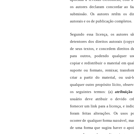
os autores declaram concordar ao fa
submissão. Os autores retêm os dir
autorais e os de publicação completos.
Segundo essa licença, os autores s
detentores dos direitos autorais (copyr
de seus textos, e concedem direitos d
para outros, podendo qualquer us
copiar e redistribuir o material em qua
suporte ou formato, remixar, transfor
criar a partir do material, ou usá-
qualquer outro propósito lícito, obser
os seguintes termos: (a)
atribuição
usuário deve atribuir o devido cré
fornecer um link para a licença, e indic
foram feitas alterações. Os usos 
ocorrer de qualquer forma razoável, ma
de uma forma que sugira haver o apo