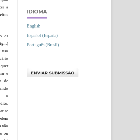
zer a
IDIOMA
eitos
English
Español (España)
ão os
ight)
Português (Brasil)
e uso
uário
lquer
ENVIAR SUBMISSÃO
mar e
lo de
vando
– o
dito,
ar se
podem
s não
io ou