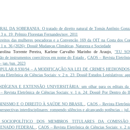
 DA SOBERANIA: O tratado de direito natural de Tomás Antônio Gon
 3 n. 19: Prêmio Florestan Fernandes/nov. 2011
itos das mulheres pescadoras e a Convenção 169 da OIT na Costa dos Co
. 1 n. 36 (2026): Dossiê Mudanças Climáticas, Natureza e Sociedade
rolina Torrente Pereira, Karlene Carvalho Marinho de Araujo,
“EU SO
o de instrumentos coercitivos em nome do Estado
,
CAOS – Revista Eletrôni
– jan./jun. 2023
OPULAR 8.930/94 – A MODIFICAÇÃO NA LEI DE CRIMES HEDIONDOS
a Eletrônica de Ciências Sociais: v. 2 n. 23: Dossiê Estudos Legislativos: ag
DÍGENA E EXTENSÃO UNIVERSITÁRIA: um olhar para os editais da 
 Revista Eletrônica de Ciências Sociais: v. 1 n. 24: Dossiê Por Dentro do 
INISMO E O DIREITO À SAÚDE NO BRASIL
,
CAOS – Revista Eletrôni
erspectivas interdisciplinares: rompendo silêncios e alcançando potências – jul.
L SOCIOPOLÍTICO DOS MEMBROS TITULARES DA COMISSÃO
 SENADO FEDERAL
,
CAOS – Revista Eletrônica de Ciências Sociais: v. 2 n