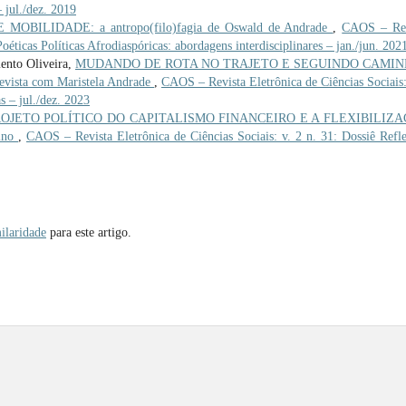
 jul./dez. 2019
OBILIDADE: a antropo(filo)fagia de Oswald de Andrade
,
CAOS – Rev
Poéticas Políticas Afrodiaspóricas: abordagens interdisciplinares – jan./jun. 202
ento Oliveira,
MUDANDO DE ROTA NO TRAJETO E SEGUINDO CAMI
ta com Maristela Andrade
,
CAOS – Revista Eletrônica de Ciências Sociais:
s – jul./dez. 2023
ROJETO POLÍTICO DO CAPITALISMO FINANCEIRO E A FLEXIBILIZ
ino
,
CAOS – Revista Eletrônica de Ciências Sociais: v. 2 n. 31: Dossiê Refl
ilaridade
para este artigo.