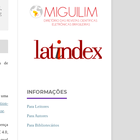
,
E
s de
INFORMAÇÕES
b uma
ion-
Para Leitores
nse
.
Para Autores
ença
Para Bibliotecários
 4.0,
 qual