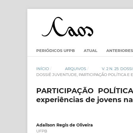
PERIÓDICOS UFPB
ATUAL
ANTERIORES
INÍCIO
/
ARQUIVOS
/
V. 2 N. 25: DO
DOSSIÊ JUVENTUDE, PARTICIPAÇÃO POLÍTICA E
PARTICIPAÇÃO POLÍTICA
experiências de jovens n
Adailson Regis de Oliveira
UFPB