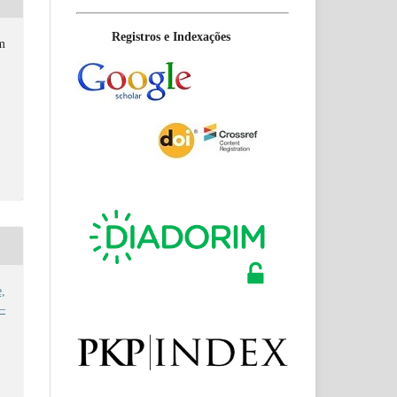
Registros e Indexações
m
,
 –