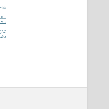
ista
1
NHOS
 v. 2
AÇÃO
exões