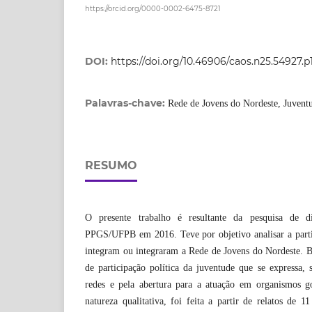
https://orcid.org/0000-0002-6475-8721
DOI:
https://doi.org/10.46906/caos.n25.54927.p
Palavras-chave:
Rede de Jovens do Nordeste, Juventu
RESUMO
O presente trabalho é resultante da pesquisa de d
PPGS/UFPB em 2016. Teve por objetivo analisar a partic
integram ou integraram a Rede de Jovens do Nordeste. B
de participação política da juventude que se expressa, 
redes e pela abertura para a atuação em organismos g
natureza qualitativa, foi feita a partir de relatos de 1