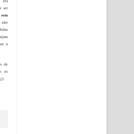
 (b)
e ser
)
sem
s não
didas
injam
que a
es de
em os
ui
).