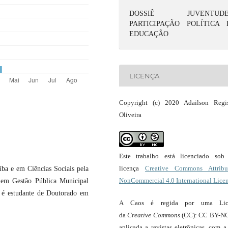
DOSSIÊ JUVENTUDE
PARTICIPAÇÃO POLÍTICA 
EDUCAÇÃO
LICENÇA
Copyright (c) 2020 Adailson Regi
Oliveira
Este trabalho está licenciado so
licença
Creative Commons Attribut
ba e em Ciências Sociais pela
NonCommercial 4.0 International Lice
o em Gestão Pública Municipal
 é estudante de Doutorado em
A Caos é regida por uma Lic
da
Creative Commons
(CC): CC BY-NC
aplicada a revistas eletrônicas, com a