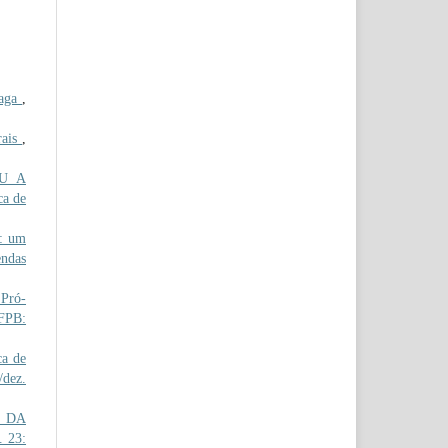
zaga
,
rais
,
U A
ca de
: um
endas
Pró-
IFPB:
ca de
/dez.
 DA
. 23: