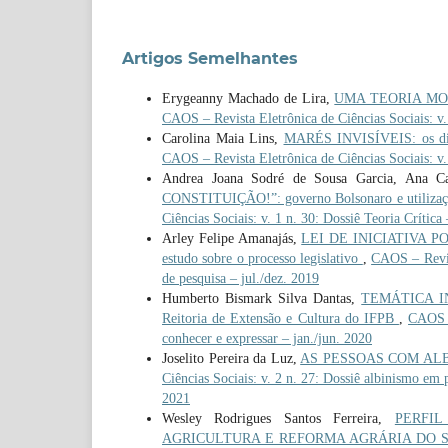
Artigos Semelhantes
Erygeanny Machado de Lira,
UMA TEORIA MORAL
CAOS – Revista Eletrônica de Ciências Sociais: v.
Carolina Maia Lins,
MARÉS INVISÍVEIS: os dire
CAOS – Revista Eletrônica de Ciências Sociais: v
Andrea Joana Sodré de Sousa Garcia, Ana Ca
CONSTITUIÇÃO!”: governo Bolsonaro e utilizaçã
Ciências Sociais: v. 1 n. 30: Dossiê Teoria Crítica 
Arley Felipe Amanajás,
LEI DE INICIATIVA P
estudo sobre o processo legislativo
,
CAOS – Revist
de pesquisa – jul./dez. 2019
Humberto Bismark Silva Dantas,
TEMÁTICA IN
Reitoria de Extensão e Cultura do IFPB
,
CAOS –
conhecer e expressar – jan./jun. 2020
Joselito Pereira da Luz,
AS PESSOAS COM ALB
Ciências Sociais: v. 2 n. 27: Dossiê albinismo em p
2021
Wesley Rodrigues Santos Ferreira,
PERFI
AGRICULTURA E REFORMA AGRÁRIA DO