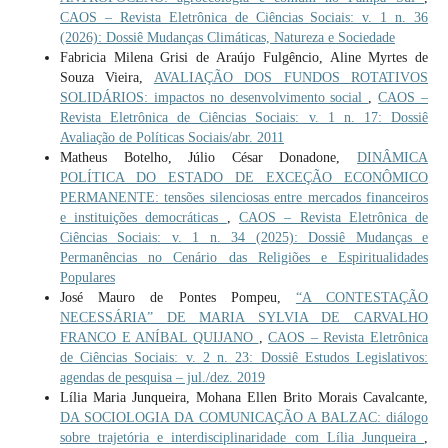
CAOS – Revista Eletrônica de Ciências Sociais: v. 1 n. 36
(2026): Dossiê Mudanças Climáticas, Natureza e Sociedade
Fabricia Milena Grisi de Araújo Fulgêncio, Aline Myrtes de
Souza Vieira,
AVALIAÇÃO DOS FUNDOS ROTATIVOS
SOLIDÁRIOS: impactos no desenvolvimento social
,
CAOS –
Revista Eletrônica de Ciências Sociais: v. 1 n. 17: Dossiê
Avaliação de Políticas Sociais/abr. 2011
Matheus Botelho, Júlio César Donadone,
DINÂMICA
POLÍTICA DO ESTADO DE EXCEÇÃO ECONÔMICO
PERMANENTE: tensões silenciosas entre mercados financeiros
e instituições democráticas
,
CAOS – Revista Eletrônica de
Ciências Sociais: v. 1 n. 34 (2025): Dossiê Mudanças e
Permanências no Cenário das Religiões e Espiritualidades
Populares
José Mauro de Pontes Pompeu,
“A CONTESTAÇÃO
NECESSÁRIA” DE MARIA SYLVIA DE CARVALHO
FRANCO E ANÍBAL QUIJANO
,
CAOS – Revista Eletrônica
de Ciências Sociais: v. 2 n. 23: Dossiê Estudos Legislativos:
agendas de pesquisa – jul./dez. 2019
Lília Maria Junqueira, Mohana Ellen Brito Morais Cavalcante,
DA SOCIOLOGIA DA COMUNICAÇÃO A BALZAC: diálogo
sobre trajetória e interdisciplinaridade com Lília Junqueira
,