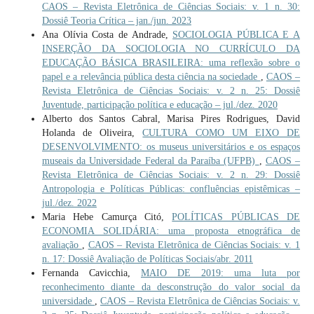
CAOS – Revista Eletrônica de Ciências Sociais: v. 1 n. 30:
Dossiê Teoria Crítica – jan./jun. 2023
Ana Olívia Costa de Andrade,
SOCIOLOGIA PÚBLICA E A
INSERÇÃO DA SOCIOLOGIA NO CURRÍCULO DA
EDUCAÇÃO BÁSICA BRASILEIRA: uma reflexão sobre o
papel e a relevância pública desta ciência na sociedade
,
CAOS –
Revista Eletrônica de Ciências Sociais: v. 2 n. 25: Dossiê
Juventude, participação política e educação – jul./dez. 2020
Alberto dos Santos Cabral, Marisa Pires Rodrigues, David
Holanda de Oliveira,
CULTURA COMO UM EIXO DE
DESENVOLVIMENTO: os museus universitários e os espaços
museais da Universidade Federal da Paraíba (UFPB)
,
CAOS –
Revista Eletrônica de Ciências Sociais: v. 2 n. 29: Dossiê
Antropologia e Políticas Públicas: confluências epistêmicas –
jul./dez. 2022
Maria Hebe Camurça Citó,
POLÍTICAS PÚBLICAS DE
ECONOMIA SOLIDÁRIA: uma proposta etnográfica de
avaliação
,
CAOS – Revista Eletrônica de Ciências Sociais: v. 1
n. 17: Dossiê Avaliação de Políticas Sociais/abr. 2011
Fernanda Cavicchia,
MAIO DE 2019: uma luta por
reconhecimento diante da desconstrução do valor social da
universidade
,
CAOS – Revista Eletrônica de Ciências Sociais: v.