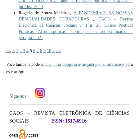
2 n. 25: Dossiê Juventude, participação política e educação –
jul./dez. 2020
Rogério de Souza Medeiros,
A PANDEMIA E AS NOSSAS
DESIGUALDADES DURADOURAS
,
CAOS – Revista
Eletrônica de Ciências Sociais: v. 1 n. 26: Dossiê Poéticas
Políticas Afrodiaspóricas: abordagens interdisciplinares –
jan./jun. 2021
<<
<
1
2
3
4
5
6
7
8
9
10
>
>>
Você também pode
iniciar uma pesquisa avançada por similaridade
para
este artigo.
Siga-nos:
CAOS – REVISTA ELETRÔNICA DE CIÊNCIAS
SOCIAIS
ISSN: 1517-6916