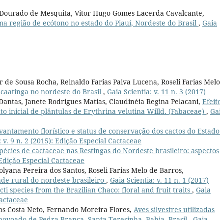
s Dourado de Mesquita, Vitor Hugo Gomes Lacerda Cavalcante,
ma região de ecótono no estado do Piauí, Nordeste do Brasil
,
Gaia
 de Sousa Rocha, Reinaldo Farias Paiva Lucena, Roseli Farias Mel
caatinga no nordeste do Brasil
,
Gaia Scientia: v. 11 n. 3 (2017)
antas, Janete Rodrigues Matias, Claudinéia Regina Pelacani,
Efeit
o inicial de plântulas de Erythrina velutina Willd. (Fabaceae)
,
Ga
vantamento florístico e status de conservação dos cactos do Estado
: v. 9 n. 2 (2015): Edição Especial Cactaceae
pécies de cactaceae nas Restingas do Nordeste brasileiro: aspectos
: Edição Especial Cactaceae
Polyana Pereira dos Santos, Roseli Farias Melo de Barros,
e rural do nordeste brasileiro
,
Gaia Scientia: v. 11 n. 1 (2017)
cti species from the Brazilian Chaco: floral and fruit traits
,
Gaia
Cactaceae
os Costa Neto, Fernando Moreira Flores,
Aves silvestres utilizadas
povoado de Pedra Branca, Santa Teresinha, Bahia, Brasil
,
Gaia