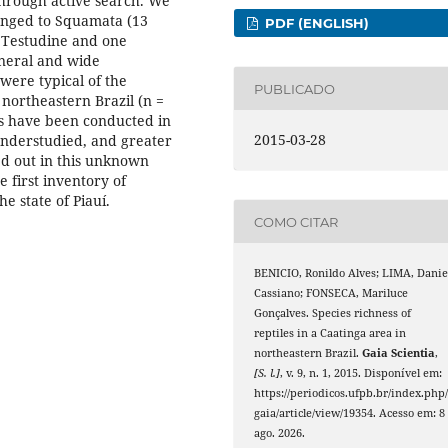
through active search. We
longed to Squamata (13
PDF (ENGLISH)
 Testudine and one
eneral and wide
were typical of the
PUBLICADO
 northeastern Brazil (n =
es have been conducted in
2015-03-28
l understudied, and greater
ed out in this unknown
he first inventory of
he state of Piauí.
COMO CITAR
BENICIO, Ronildo Alves; LIMA, Danie
Cassiano; FONSECA, Mariluce
Gonçalves. Species richness of
reptiles in a Caatinga area in
northeastern Brazil.
Gaia Scientia
,
[S. l.]
, v. 9, n. 1, 2015. Disponível em:
https://periodicos.ufpb.br/index.php
gaia/article/view/19354. Acesso em: 8
ago. 2026.