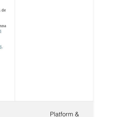
a de
unna
3
S,