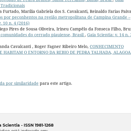
 Tradicionais
 Furtado, Marília Gabriela dos S. Cavalcanti, Reinaldo Farias Paiv
vos por peçonhentos na região metropolitana de Campina Grande –
v. 10 n. 4 (2016)
ego Pires de Sousa Oliveira, Irineu Campêlo da Fonseca Filho, Br
 comunidades do cerrado piauiense, Brasil
,
Gaia Scientia: v. 14 n. 
landa Cavalcanti , Roger Fagner Ribeiro Melo,
CONHECIMENTO
 HABITAM O ENTORNO DA REBIO DE PEDRA TALHADA, ALAGOA
da por similaridade
para este artigo.
 Scientia - ISSN 1981-1268
ódico está indexado em: