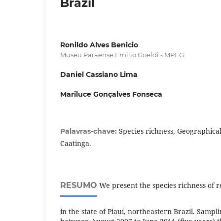
Brazil
Ronildo Alves Benicio
Museu Paraense Emílio Goeldi - MPEG
Daniel Cassiano Lima
Mariluce Gonçalves Fonseca
Species richness, Geographical
Palavras-chave:
Caatinga.
RESUMO
We present the species richness of re
in the state of Piauí, northeastern Brazil. Sampl