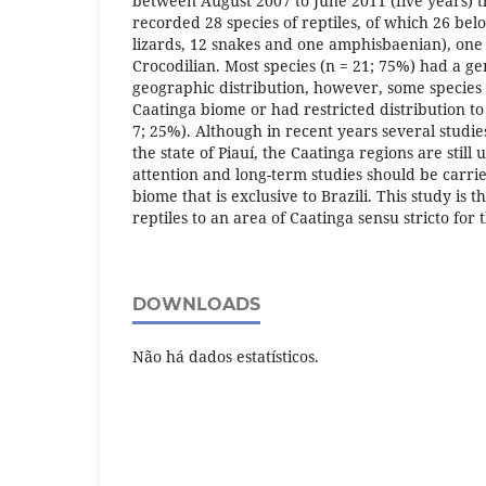
between August 2007 to June 2011 (five years) 
recorded 28 species of reptiles, of which 26 be
lizards, 12 snakes and one amphisbaenian), one
Crocodilian. Most species (n = 21; 75%) had a g
geographic distribution, however, some species 
Caatinga biome or had restricted distribution to
7; 25%). Although in recent years several studi
the state of Piauí, the Caatinga regions are stil
attention and long-term studies should be carri
biome that is exclusive to Brazili. This study is t
reptiles to an area of Caatinga sensu stricto for t
DOWNLOADS
Não há dados estatísticos.