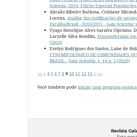
Scientia: 2014: Edição Especial Populações
Abraão Ribeiro Barbosa, Cristiane Miranda
Lucena,
Análise das notificações de agra
Paraíba/Brasil - 2010/2015
,
Gaia Scientia: 
Tyago Henrique Alves Saraiva Cipriano, Di
Laryelle Silva Bomfim,
Etnozooterapia em
(2020)
Evelyn Rodrigues dos Santos, Laise de Ho
ETNOMICOLÓGICO DE COMUNIDADES QUE
BRASIL
,
Gaia Scientia: v. 14 n. 2 (2020)
<<
<
4
5
6
7
8
9
10
11
12
13
>
>>
Você também pode
iniciar uma pesquisa avança
Revista Gaia
Este peri