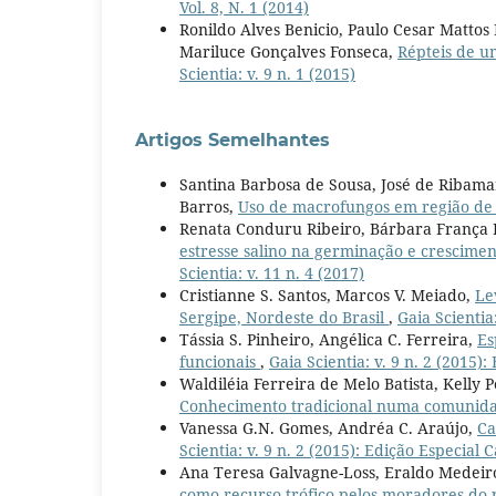
Vol. 8, N. 1 (2014)
Ronildo Alves Benicio, Paulo Cesar Matto
Mariluce Gonçalves Fonseca,
Répteis de u
Scientia: v. 9 n. 1 (2015)
Artigos Semelhantes
Santina Barbosa de Sousa, José de Ribamar
Barros,
Uso de macrofungos em região de 
Renata Conduru Ribeiro, Bárbara França D
estresse salino na germinação e cresciment
Scientia: v. 11 n. 4 (2017)
Cristianne S. Santos, Marcos V. Meiado,
Le
Sergipe, Nordeste do Brasil
,
Gaia Scientia
Tássia S. Pinheiro, Angélica C. Ferreira,
Es
funcionais
,
Gaia Scientia: v. 9 n. 2 (2015)
Waldiléia Ferreira de Melo Batista, Kelly 
Conhecimento tradicional numa comunidad
Vanessa G.N. Gomes, Andréa C. Araújo,
Ca
Scientia: v. 9 n. 2 (2015): Edição Especial 
Ana Teresa Galvagne-Loss, Eraldo Medeir
como recurso trófico pelos moradores do 