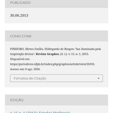
PUBLICADO
30.06.2013
COMO CITAR
PINHEIRO, Mirtes Emília. Hildegarda de Bingen: "luz iluminada pela
inspiração divina".
Revista Graphos
,
[S. l.]
, v. 15, n. 1, 2013.
Disponível em:
https://periodicos.ufpb.br/index.php/graphos/article/view/16319.
Acesso em: 8 ago. 2026.
Fomatos de Citação
EDIÇÃO
v. 15 n. 1 (2013): Estudos Medievais