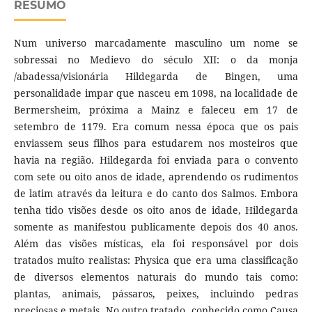
RESUMO
Num universo marcadamente masculino um nome se
sobressai no Medievo do século XII: o da monja
/abadessa/visionária Hildegarda de Bingen, uma
personalidade impar que nasceu em 1098, na localidade de
Bermersheim, próxima a Mainz e faleceu em 17 de
setembro de 1179. Era comum nessa época que os pais
enviassem seus filhos para estudarem nos mosteiros que
havia na região. Hildegarda foi enviada para o convento
com sete ou oito anos de idade, aprendendo os rudimentos
de latim através da leitura e do canto dos Salmos. Embora
tenha tido visões desde os oito anos de idade, Hildegarda
somente as manifestou publicamente depois dos 40 anos.
Além das visões místicas, ela foi responsável por dois
tratados muito realistas: Physica que era uma classificação
de diversos elementos naturais do mundo tais como:
plantas, animais, pássaros, peixes, incluindo pedras
preciosas e metais. No outro tratado, conhecido como Causa