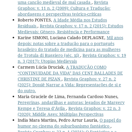
uma canção medieval de mal casada
,
Revista
Graphos: v. 11 n. 2 (2009): Cultura e Tradução:
abordagens e perspectivas teórico-críticas
Roberto PONTES,
A Idade Média nos Estudos
Residuais
,
Revista Graphos: v. 17 n. 2 (2015): Estudos
Medievais: Gênero, Resistência e Performance
Karine SIMONI, Luciana Calado DEPLAGNE,
Mil anos
depois: notas sobre a tradução para o português
brasileiro do tratado de medicina para as mulheres
de Trotula di Ruggiero (séc. xi)
,
Revista Graphos: v. 19
n. 3 (2017): Utopias Medievais
Carmem Lúcia Druciak,
A TRADUÇÃO COMO
“CONTINUIDADE DA VIDA” DAS CENT BALLADES DE
CHRISTINE DE PIZAN
,
Revista Graphos: v. 27 n. 2
(2025): Dossiê Narrar a Vida: Representações de si e
do outro.
Maria Graciele de Lima, Fernanda Cardoso Nunes,
Peregrinas, andarilhas e autoras: legados de Margery
Kempe e Teresa d’Ávila
,
Revista Graphos: v. 22 n. 3
(2020): Middle Ages: Múltiplas Perspectivas
India Mara Martins, Pedro Artur Lauria,
O papel do
humor no cinema do suburbanismo fantástico
,
Revista Graphos: v. 23 n. 1 (2021): O Fantástico e a