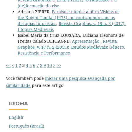
(de)formação do riso
Adriana ZIERER,
Paraíso e utopia: a obra Visions of
the Knight Tondal (1475) em contraponto com as
distopias futuristas
,
Revista Graphos: v. 19 n. 3 (2017):
Utopias Medievais
Isabel Maria da Cruz LOUSADA, Luciana Eleonora de
Freitas Calado DEPLAGNE,
Apresentação
,
Revista
Graphos: v. 17 n. 2 (2015): Estudos Medievais: Gênero,
Resistência e Performance
<<
<
1
2
3
4
5
6
7
8
9
10
>
>>
Você também pode
iniciar uma pesquisa avançada por
similaridade
para este artigo.
IDIOMA
English
Português (Brasil)