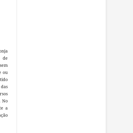
onja
e de
ssem
e ou
tido
 das
rsos
. No
te a
ação