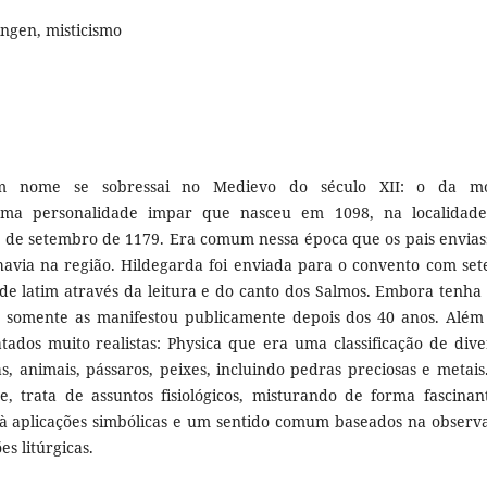
ngen, misticismo
m nome se sobressai no Medievo do século XII: o da m
, uma personalidade impar que nasceu em 1098, na localidad
 de setembro de 1179. Era comum nessa época que os pais envia
havia na região. Hildegarda foi enviada para o convento com set
e latim através da leitura e do canto dos Salmos. Embora tenha 
da somente as manifestou publicamente depois dos 40 anos. Além
ratados muito realistas: Physica que era uma classificação de dive
, animais, pássaros, peixes, incluindo pedras preciosas e metais
, trata de assuntos fisiológicos, misturando de forma fascinan
, à aplicações simbólicas e um sentido comum baseados na observ
s litúrgicas.