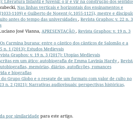
): Literatura Infantil e Juvenil: o ir e vir na construção dos sentido
akubecki,
Nas linhas verticais e horizontais dos ensinamentos e
1033-1109) e Guiberto de Nogent (c.1055-1125), mestre e discípul
ito antes do tempo das universidades
,
Revista Graphos: v. 22 n. 3
s
Luciano José Vianna,
APRESENTAÇÃO
,
Revista Graphos: v. 19 n. 3
Os Carmina burana: entre o cântico dos cânticos de Salomão e a
15 n. 1 (2013): Estudos Medievais
vista Graphos: v. 19 n. 3 (2017): Utopias Medievais
scritas em um ático: autobiografia de Emma Lavinia Hardy
,
Revist
 autobiografias, memórias, diários, autoficções, romances
ida e biografias
s do Grupo Globo e o resgate de um formato com valor de culto no
23 n. 2 (2021): Narrativas audiovisuais: perspectivas históricas,
da por similaridade
para este artigo.