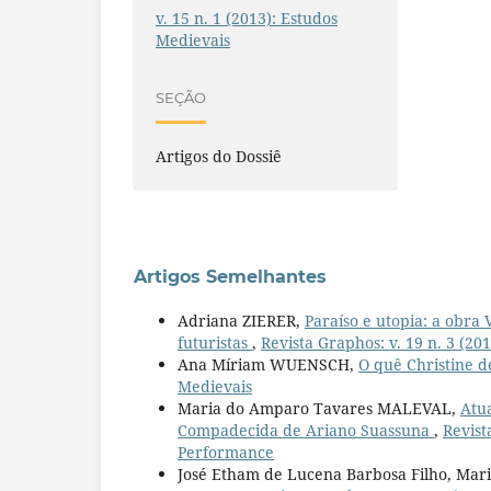
v. 15 n. 1 (2013): Estudos
Medievais
SEÇÃO
Artigos do Dossiê
Artigos Semelhantes
Adriana ZIERER,
Paraíso e utopia: a obra 
futuristas
,
Revista Graphos: v. 19 n. 3 (20
Ana Míriam WUENSCH,
O quê Christine d
Medievais
Maria do Amparo Tavares MALEVAL,
Atu
Compadecida de Ariano Suassuna
,
Revist
Performance
José Etham de Lucena Barbosa Filho, Ma