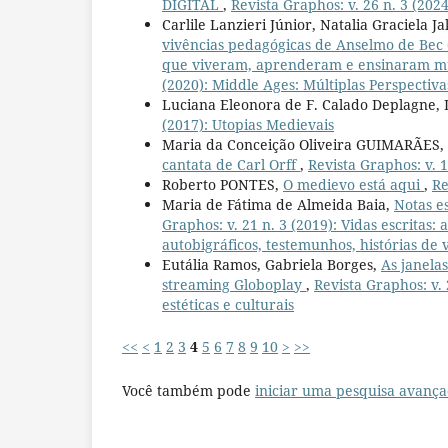
DIGITAL
,
Revista Graphos: v. 26 n. 3 (2024
Carlile Lanzieri Júnior, Natalia Graciela J
vivências pedagógicas de Anselmo de Bec (
que viveram, aprenderam e ensinaram mu
(2020): Middle Ages: Múltiplas Perspectiva
Luciana Eleonora de F. Calado Deplagne, 
(2017): Utopias Medievais
Maria da Conceição Oliveira GUIMARÃES,
cantata de Carl Orff
,
Revista Graphos: v. 
Roberto PONTES,
O medievo está aqui
,
Re
Maria de Fátima de Almeida Baia,
Notas e
Graphos: v. 21 n. 3 (2019): Vidas escritas:
autobigráficos, testemunhos, histórias de v
Eutália Ramos, Gabriela Borges,
As janela
streaming Globoplay
,
Revista Graphos: v. 
estéticas e culturais
<<
<
1
2
3
4
5
6
7
8
9
10
>
>>
Você também pode
iniciar uma pesquisa avança