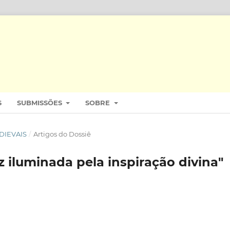
S
SUBMISSÕES
SOBRE
EDIEVAIS
/
Artigos do Dossiê
z iluminada pela inspiração divina"