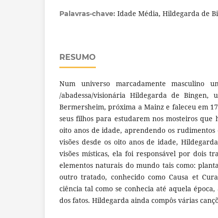
Idade Média, Hildegarda de Bi
Palavras-chave:
RESUMO
Num universo marcadamente masculino u
/abadessa/visionária Hildegarda de Bingen
Bermersheim, próxima a Mainz e faleceu em 17
seus filhos para estudarem nos mosteiros que 
oito anos de idade, aprendendo os rudimentos d
visões desde os oito anos de idade, Hildegar
visões místicas, ela foi responsável por dois t
elementos naturais do mundo tais como: plantas
outro tratado, conhecido como Causa et Curae
ciência tal como se conhecia até aquela época
dos fatos. Hildegarda ainda compôs várias cançõe