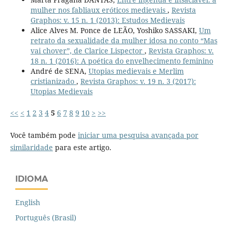
mulher nos fabliaux eróticos medievais
,
Revista
Graphos: v. 15 n. 1 (2013): Estudos Medievais
Alice Alves M. Ponce de LEÃO, Yoshiko SASSAKI,
Um
retrato da sexualidade da mulher idosa no conto “Mas
vai chover”, de Clarice Lispector
,
Revista Graphos: v.
18 n. 1 (2016): A poética do envelhecimento feminino
André de SENA,
Utopias medievais e Merlim
cristianizado
,
Revista Graphos: v. 19 n. 3 (2017):
Utopias Medievais
<<
<
1
2
3
4
5
6
7
8
9
10
>
>>
Você também pode
iniciar uma pesquisa avançada por
similaridade
para este artigo.
IDIOMA
English
Português (Brasil)