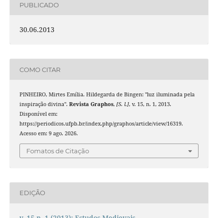
PUBLICADO
30.06.2013
COMO CITAR
PINHEIRO, Mirtes Emília. Hildegarda de Bingen: "luz iluminada pela
inspiração divina".
Revista Graphos
,
[S. l.]
, v. 15, n. 1, 2013.
Disponível em:
https://periodicos.ufpb.br/index.php/graphos/article/view/16319.
Acesso em: 9 ago. 2026.
Fomatos de Citação
EDIÇÃO
v. 15 n. 1 (2013): Estudos Medievais