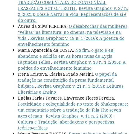
TRADUÇÃO COMENTADA DO CONTO NÍALL
FRASSACH’S ACT OF TRUTH
,
Revista Graphos: v. 27 n.
2 (2025): Dossiê Narrar a Vida: Representações de si e
do outro.
Áurea da Silva PEREIRA,
O desabrochar das mulheres
“velhas” na literatura, no cinema, na televisão e na
vida
,
Revista Graphos: v. 18 n. 1 (2016): A poética do
envelhecimento feminino
Maria Aparecida da COSTA,
No fim, o gato e eu:
abandono e solidão em As horas nuas de Lygia
Fagundes Telles
,
Revista Graphos: v. 18 n. 1 (2016): A
poética do envelhecimento feminino
Irena Kristeva, Clarissa Prado Marini,
O papel da
tradução na constituição da prosa fundamental
búlgara
,
Revista Graphos: v. 21 n. 1 (2019): Leituras
Literárias e Ensino
Enéias Farias Tavares, Lawrence Flores Pereira,
Poeticidade e coloquialidade no texto de Shakespeare:
um comentário sobre a tradução da fala The seven
ages of man
,
Revista Graphos: v. 11 n. 2 (2009):
Cultura e Tradução: abordagens e perspectivas
teórico-críticas
Marta Pragana DANTAS,
Entre ingênua e insaciável: a