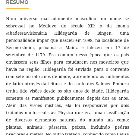
RESUMO
Num universo marcadamente masculino um nome se
sobressai no Medievo do século XII: o da monja
/abadessa/visionária Hildegarda de Bingen, uma
personalidade impar que nasceu em 1098, na localidade de
Bermersheim, próxima a Mainz e faleceu em 17 de
setembro de 1179. Era comum nessa época que os pais
enviassem seus filhos para estudarem nos mosteiros que
havia na região. Hildegarda foi enviada para o convento
com sete ou oito anos de idade, aprendendo os rudimentos
de latim através da leitura e do canto dos Salmos. Embora
tenha tido visões desde os oito anos de idade, Hildegarda
somente as manifestou publicamente depois dos 40 anos.
Além das visões místicas, ela foi responsável por dois
tratados muito realistas: Physica que era uma classificação
de diversos elementos naturais do mundo tais como:
plantas, animais, pássaros, peixes, incluindo pedras
preciosas e metais. No outro tratado, conhecido como Causa