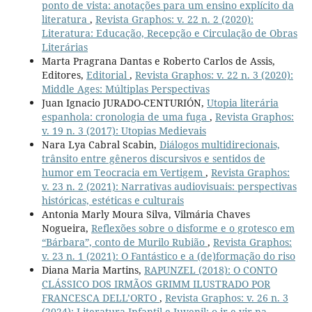
ponto de vista: anotações para um ensino explícito da
literatura
,
Revista Graphos: v. 22 n. 2 (2020):
Literatura: Educação, Recepção e Circulação de Obras
Literárias
Marta Pragrana Dantas e Roberto Carlos de Assis,
Editores,
Editorial
,
Revista Graphos: v. 22 n. 3 (2020):
Middle Ages: Múltiplas Perspectivas
Juan Ignacio JURADO-CENTURIÓN,
Utopia literária
espanhola: cronologia de uma fuga
,
Revista Graphos:
v. 19 n. 3 (2017): Utopias Medievais
Nara Lya Cabral Scabin,
Diálogos multidirecionais,
trânsito entre gêneros discursivos e sentidos de
humor em Teocracia em Vertigem
,
Revista Graphos:
v. 23 n. 2 (2021): Narrativas audiovisuais: perspectivas
históricas, estéticas e culturais
Antonia Marly Moura Silva, Vilmária Chaves
Nogueira,
Reflexões sobre o disforme e o grotesco em
“Bárbara”, conto de Murilo Rubião
,
Revista Graphos:
v. 23 n. 1 (2021): O Fantástico e a (de)formação do riso
Diana Maria Martins,
RAPUNZEL (2018): O CONTO
CLÁSSICO DOS IRMÃOS GRIMM ILUSTRADO POR
FRANCESCA DELL’ORTO
,
Revista Graphos: v. 26 n. 3
(2024): Literatura Infantil e Juvenil: o ir e vir na