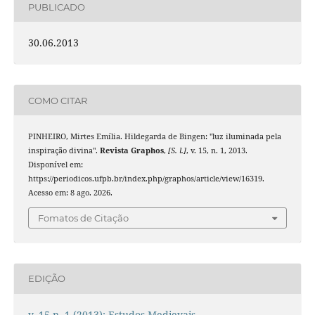
PUBLICADO
30.06.2013
COMO CITAR
PINHEIRO, Mirtes Emília. Hildegarda de Bingen: "luz iluminada pela
inspiração divina".
Revista Graphos
,
[S. l.]
, v. 15, n. 1, 2013.
Disponível em:
https://periodicos.ufpb.br/index.php/graphos/article/view/16319.
Acesso em: 8 ago. 2026.
Fomatos de Citação
EDIÇÃO
v. 15 n. 1 (2013): Estudos Medievais