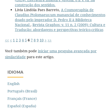
construção dos sentidos.
Lívia Lindóia Paes Barreto,
A Cosmographia de
Claudius Ptolomaeus:um manancial de conhecimentos
doado pelo imperador D. Pedro II à Biblioteca
Nacional
,
Revista Graphos: v. 11 n. 2 (2009): Cultura e
Tradução: abordagens e perspectivas teórico-críticas
<<
<
1
2
3
4
5
6
7
8
9
10
>
>>
Você também pode
iniciar uma pesquisa avançada por
similaridade
para este artigo.
IDIOMA
English
Português (Brasil)
Français (France)
Español (España)