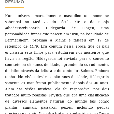
RESUMO
Num universo marcadamente masculino um nome se
sobressai no Medievo do século XII: o da monja
/abadessa/visionária Hildegarda de Bingen, uma
personalidade impar que nasceu em 1098, na localidade de
Bermersheim, próxima a Mainz e faleceu em 17 de
setembro de 1179. Era comum nessa época que os pais
enviassem seus filhos para estudarem nos mosteiros que
havia na região. Hildegarda foi enviada para o convento
com sete ou oito anos de idade, aprendendo os rudimentos
de latim através da leitura e do canto dos Salmos. Embora
tenha tido visões desde os oito anos de idade, Hildegarda
somente as manifestou publicamente depois dos 40 anos.
Além das visões místicas, ela foi responsável por dois
tratados muito realistas: Physica que era uma classificação
de diversos elementos naturais do mundo tais como:
plantas, animais, pássaros, peixes, incluindo pedras
preciosas e metais. No outro tratado, conhecido como Causa