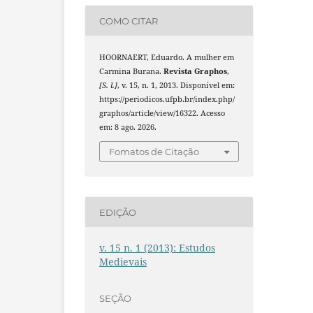
COMO CITAR
HOORNAERT, Eduardo. A mulher em
Carmina Burana.
Revista Graphos
,
[S. l.]
, v. 15, n. 1, 2013. Disponível em:
https://periodicos.ufpb.br/index.php/
graphos/article/view/16322. Acesso
em: 8 ago. 2026.
Fomatos de Citação
EDIÇÃO
v. 15 n. 1 (2013): Estudos
Medievais
SEÇÃO