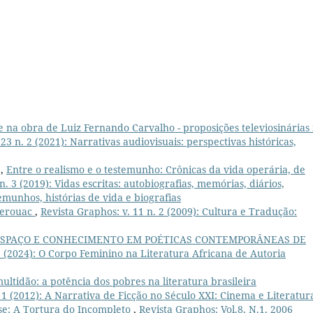
re na obra de Luiz Fernando Carvalho - proposições televiosinárias
23 n. 2 (2021): Narrativas audiovisuais: perspectivas históricas,
e,
Entre o realismo e o testemunho: Crônicas da vida operária, de
n. 3 (2019): Vidas escritas: autobiografias, memórias, diários,
emunhos, histórias de vida e biografias
 Kerouac
,
Revista Graphos: v. 11 n. 2 (2009): Cultura e Tradução:
ESPAÇO E CONHECIMENTO EM POÉTICAS CONTEMPORÂNEAS DE
 2 (2024): O Corpo Feminino na Literatura Africana de Autoria
ultidão: a potência dos pobres na literatura brasileira
. 1 (2012): A Narrativa de Ficção no Século XXI: Cinema e Literatur
e: A Tortura do Incompleto
,
Revista Graphos: Vol.8, N.1, 2006