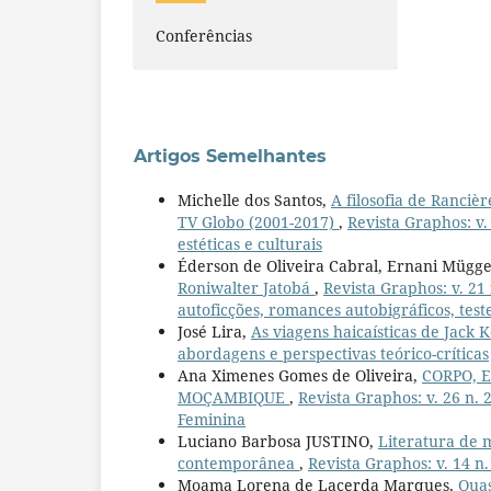
Conferências
Artigos Semelhantes
Michelle dos Santos,
A filosofia de Ranciè
TV Globo (2001-2017)
,
Revista Graphos: v. 
estéticas e culturais
Éderson de Oliveira Cabral, Ernani Mügg
Roniwalter Jatobá
,
Revista Graphos: v. 21 
autoficções, romances autobigráficos, test
José Lira,
As viagens haicaísticas de Jack
abordagens e perspectivas teórico-críticas
Ana Ximenes Gomes de Oliveira,
CORPO, 
MOÇAMBIQUE
,
Revista Graphos: v. 26 n.
Feminina
Luciano Barbosa JUSTINO,
Literatura de m
contemporânea
,
Revista Graphos: v. 14 n
Moama Lorena de Lacerda Marques,
Quas