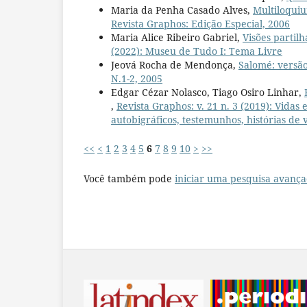
Maria da Penha Casado Alves,
Multiloqui
Revista Graphos: Edição Especial, 2006
Maria Alice Ribeiro Gabriel,
Visões partil
(2022): Museu de Tudo I: Tema Livre
Jeová Rocha de Mendonça,
Salomé: versão
N.1-2, 2005
Edgar Cézar Nolasco, Tiago Osiro Linhar,
,
Revista Graphos: v. 21 n. 3 (2019): Vidas 
autobigráficos, testemunhos, histórias de v
<<
<
1
2
3
4
5
6
7
8
9
10
>
>>
Você também pode
iniciar uma pesquisa avança