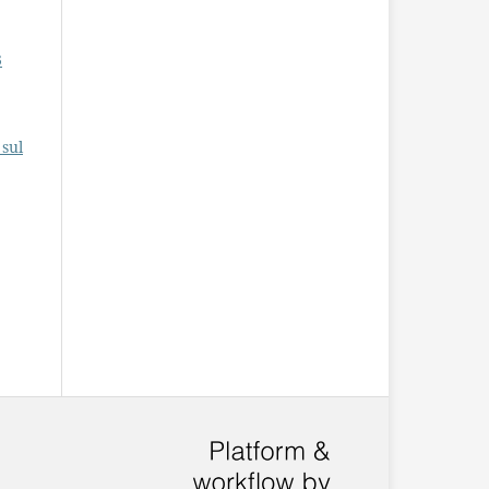
3
,
 sul