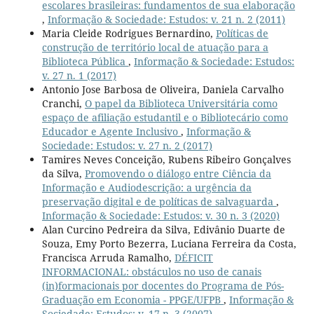
escolares brasileiras: fundamentos de sua elaboração
,
Informação & Sociedade: Estudos: v. 21 n. 2 (2011)
Maria Cleide Rodrigues Bernardino,
Políticas de
construção de território local de atuação para a
Biblioteca Pública
,
Informação & Sociedade: Estudos:
v. 27 n. 1 (2017)
Antonio Jose Barbosa de Oliveira, Daniela Carvalho
Cranchi,
O papel da Biblioteca Universitária como
espaço de afiliação estudantil e o Bibliotecário como
Educador e Agente Inclusivo
,
Informação &
Sociedade: Estudos: v. 27 n. 2 (2017)
Tamires Neves Conceição, Rubens Ribeiro Gonçalves
da Silva,
Promovendo o diálogo entre Ciência da
Informação e Audiodescrição: a urgência da
preservação digital e de políticas de salvaguarda
,
Informação & Sociedade: Estudos: v. 30 n. 3 (2020)
Alan Curcino Pedreira da Silva, Edivânio Duarte de
Souza, Emy Porto Bezerra, Luciana Ferreira da Costa,
Francisca Arruda Ramalho,
DÉFICIT
INFORMACIONAL: obstáculos no uso de canais
(in)formacionais por docentes do Programa de Pós-
Graduação em Economia - PPGE/UFPB
,
Informação &
Sociedade: Estudos: v. 17 n. 3 (2007)