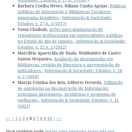
Barbara Coelho Neves, Niliane Cunha Aguiar,
Políticas
públicas de informação e Bibliotecas Escolares:
panorama brasileiro
,
Informação & Sociedade:
Estudos: v. 27 n. 3 (2017)
Tania Chalhub,
Ações para implantação de
repositórios institucionais em universidades públicas
no Estado do Rio de Janeiro
,
Informação & Sociedade:
Estudos: v. 22 n. 2 (2012)
Marciléia Aparecida de Paula, Waldomiro de Castro
Santos Vergueiro,
Avaliação de desempenho em
bibliotecas: revisão de literatura e apresentação de
indicadores
,
Informação & Sociedade: Estudos: v. 28
n. 1 (2018)
Marcia Cristina dos Reis, Edberto Ferneda,
Utilização
de ontologias na Recuperação de Informação:
principais abordagens, problemas e propostas de
melhorias
,
Informação & Sociedade: Estudos: v. 31
(2021)
<<
<
1
2
3
4
5
6
7
8
9
10
>
>>
Você também pode
iniciar uma pesquisa avançada por