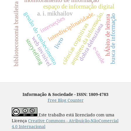
monitoramento de informação
biblioteconomia brasileira
espaço de informação digital
arquiteto da informação.
a. i. mikhailov
interdisciplinaridade.
gestão do conhecimento
busca de informação
hÁbito de leitura
interseções
ciências cognitivas
dobra deleuziana
web invisível
livro
storytelling
e-saude
Informação & Sociedade - ISSN: 1809-4783
Free Blog Counter
Este trabalho está licenciado com uma
Licença
Creative Commons - Atribuição-NãoComercial
4.0 Internacional