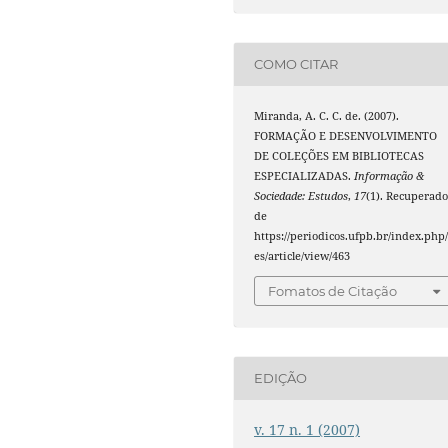
COMO CITAR
Miranda, A. C. C. de. (2007).
FORMAÇÃO E DESENVOLVIMENTO
DE COLEÇÕES EM BIBLIOTECAS
ESPECIALIZADAS.
Informação &
Sociedade: Estudos
,
17
(1). Recuperad
de
https://periodicos.ufpb.br/index.php/
es/article/view/463
Fomatos de Citação
EDIÇÃO
v. 17 n. 1 (2007)