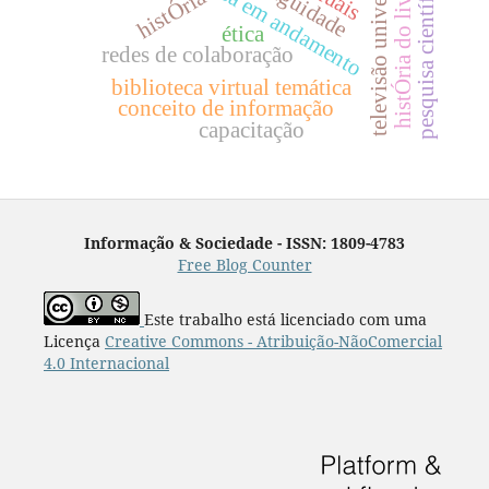
televisão universitária
pesquisa em andamento
pesquisa científica
histÓria do livro
histÓria
ética
redes de colaboração
biblioteca virtual temática
conceito de informação
capacitação
Informação & Sociedade - ISSN: 1809-4783
Free Blog Counter
Este trabalho está licenciado com uma
Licença
Creative Commons - Atribuição-NãoComercial
4.0 Internacional