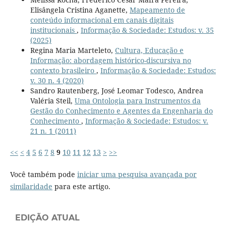
Elisângela Cristina Aganette,
Mapeamento de
conteúdo informacional em canais digitais
institucionais
,
Informação & Sociedade: Estudos: v. 35
(2025)
Regina Maria Marteleto,
Cultura, Educação e
Informação: abordagem histórico-discursiva no
contexto brasileiro
,
Informação & Sociedade: Estudos:
v. 30 n. 4 (2020)
Sandro Rautenberg, José Leomar Todesco, Andrea
Valéria Steil,
Uma Ontologia para Instrumentos da
Gestão do Conhecimento e Agentes da Engenharia do
Conhecimento
,
Informação & Sociedade: Estudos: v.
21 n. 1 (2011)
<<
<
4
5
6
7
8
9
10
11
12
13
>
>>
Você também pode
iniciar uma pesquisa avançada por
similaridade
para este artigo.
EDIÇÃO ATUAL