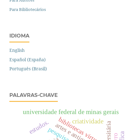
Para Bibliotecários
IDIOMA
English
Español (España)
Português (Brasil)
PALAVRAS-CHAVE
universidade federal de minas gerais
bibliotecas virtuais
criatividade
estudos.
artes e antiguidade