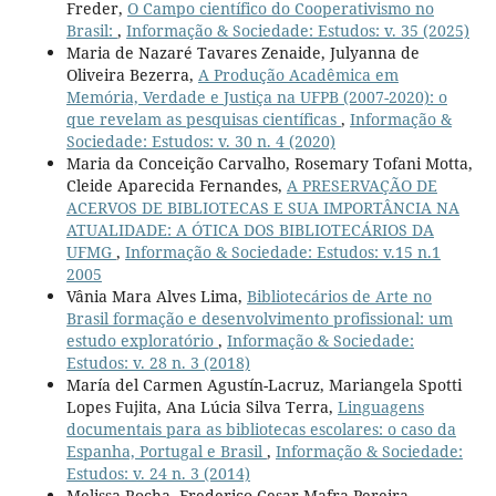
Freder,
O Campo científico do Cooperativismo no
Brasil:
,
Informação & Sociedade: Estudos: v. 35 (2025)
Maria de Nazaré Tavares Zenaide, Julyanna de
Oliveira Bezerra,
A Produção Acadêmica em
Memória, Verdade e Justiça na UFPB (2007-2020): o
que revelam as pesquisas científicas
,
Informação &
Sociedade: Estudos: v. 30 n. 4 (2020)
Maria da Conceição Carvalho, Rosemary Tofani Motta,
Cleide Aparecida Fernandes,
A PRESERVAÇÃO DE
ACERVOS DE BIBLIOTECAS E SUA IMPORTÂNCIA NA
ATUALIDADE: A ÓTICA DOS BIBLIOTECÁRIOS DA
UFMG
,
Informação & Sociedade: Estudos: v.15 n.1
2005
Vânia Mara Alves Lima,
Bibliotecários de Arte no
Brasil formação e desenvolvimento profissional: um
estudo exploratório
,
Informação & Sociedade:
Estudos: v. 28 n. 3 (2018)
María del Carmen Agustín-Lacruz, Mariangela Spotti
Lopes Fujita, Ana Lúcia Silva Terra,
Linguagens
documentais para as bibliotecas escolares: o caso da
Espanha, Portugal e Brasil
,
Informação & Sociedade:
Estudos: v. 24 n. 3 (2014)
Melissa Rocha, Frederico Cesar Mafra Pereira,