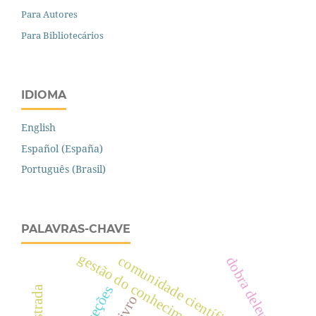
Para Autores
Para Bibliotecários
IDIOMA
English
Español (España)
Português (Brasil)
PALAVRAS-CHAVE
gestão do conhecimento
comunidade científica
dobra deleuziana
interseções
livro