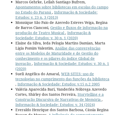
Marcos Gehrke, Leilah Santiago Bufrem,
Apontamentos sobre bibliotecas em escolas do campo
no Estado do Paraná
,
Informação & Sociedade:
Estudos: v. 23 n. 3 (2013)
Monnique São Paio de Azeredo Esteves Veiga, Regina
de Barros Cianconi,
Gestão e fluxos de informação na
produção de Teatro Musical
,
Informação &
Sociedade: Estudos: v. 30 n. 1 (2020)
Elaine da Silva, Ieda Pelogia Martins Damian, Marta
Lígia Pomim Valentim,
Análise das convergências
entre os Modelos de Maturidade e de Gestão do
conhecimento e os pilares do índice Global de
inovação
,
Informação & Sociedade: Estudos: v. 30 n. 1
(2020)
Sueli Angélica do Amaral,
WEB SITES: uso de
tecnologias no cumprimento das funções da biblioteca
,
Informação & Sociedade: Estudos: v.15 n.2 2005
Valéria Aparecida Bari, Vanderléa Nóbrega Azevedo
Cortes, Shirley dos Santos Ferreira,
Storytelling e a
Construção Discursiva de Narrativas de Memória
,
Informação & Sociedade: Estudos: v. 34 (2024)
Everaldo Henrique dos Santos Barbosa, Cássia Regina
Bassan de Moraes,
A influência do comportamento