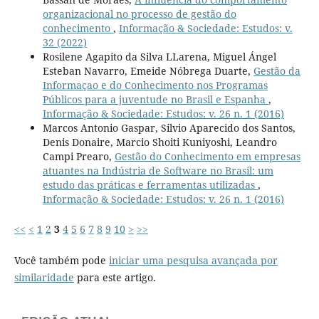
organizacional no processo de gestão do
conhecimento
,
Informação & Sociedade: Estudos: v.
32 (2022)
Rosilene Agapito da Silva LLarena, Miguel Ángel
Esteban Navarro, Emeide Nóbrega Duarte,
Gestão da
Informaçao e do Conhecimento nos Programas
Públicos para a juventude no Brasil e Espanha
,
Informação & Sociedade: Estudos: v. 26 n. 1 (2016)
Marcos Antonio Gaspar, Silvio Aparecido dos Santos,
Denis Donaire, Marcio Shoiti Kuniyoshi, Leandro
Campi Prearo,
Gestão do Conhecimento em empresas
atuantes na Indústria de Software no Brasil: um
estudo das práticas e ferramentas utilizadas
,
Informação & Sociedade: Estudos: v. 26 n. 1 (2016)
<<
<
1
2
3
4
5
6
7
8
9
10
>
>>
Você também pode
iniciar uma pesquisa avançada por
similaridade
para este artigo.