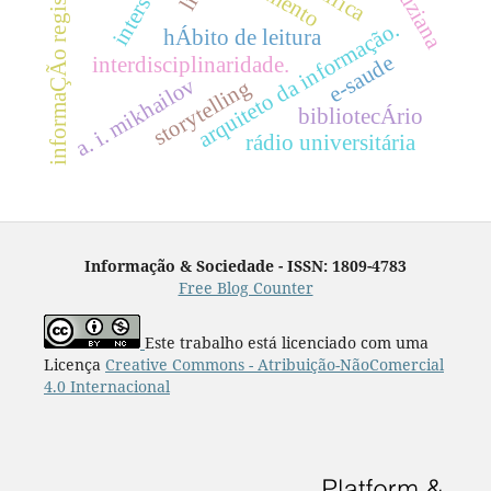
informaÇÃo registrada
arquiteto da informação.
hÁbito de leitura
e-saude
interdisciplinaridade.
a. i. mikhailov
storytelling
bibliotecÁrio
rádio universitária
Informação & Sociedade - ISSN: 1809-4783
Free Blog Counter
Este trabalho está licenciado com uma
Licença
Creative Commons - Atribuição-NãoComercial
4.0 Internacional