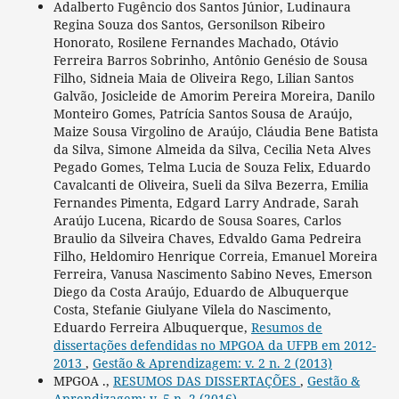
Adalberto Fugêncio dos Santos Júnior, Ludinaura
Regina Souza dos Santos, Gersonilson Ribeiro
Honorato, Rosilene Fernandes Machado, Otávio
Ferreira Barros Sobrinho, Antônio Genésio de Sousa
Filho, Sidneia Maia de Oliveira Rego, Lilian Santos
Galvão, Josicleide de Amorim Pereira Moreira, Danilo
Monteiro Gomes, Patrícia Santos Sousa de Araújo,
Maize Sousa Virgolino de Araújo, Cláudia Bene Batista
da Silva, Simone Almeida da Silva, Cecilia Neta Alves
Pegado Gomes, Telma Lucia de Souza Felix, Eduardo
Cavalcanti de Oliveira, Sueli da Silva Bezerra, Emilia
Fernandes Pimenta, Edgard Larry Andrade, Sarah
Araújo Lucena, Ricardo de Sousa Soares, Carlos
Braulio da Silveira Chaves, Edvaldo Gama Pedreira
Filho, Heldomiro Henrique Correia, Emanuel Moreira
Ferreira, Vanusa Nascimento Sabino Neves, Emerson
Diego da Costa Araújo, Eduardo de Albuquerque
Costa, Stefanie Giulyane Vilela do Nascimento,
Eduardo Ferreira Albuquerque,
Resumos de
dissertações defendidas no MPGOA da UFPB em 2012-
2013
,
Gestão & Aprendizagem: v. 2 n. 2 (2013)
MPGOA .,
RESUMOS DAS DISSERTAÇÕES
,
Gestão &
Aprendizagem: v. 5 n. 2 (2016)