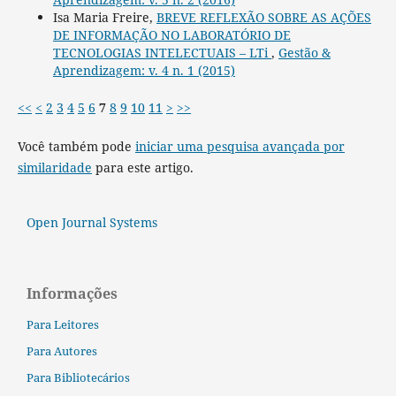
Isa Maria Freire,
BREVE REFLEXÃO SOBRE AS AÇÕES
DE INFORMAÇÃO NO LABORATÓRIO DE
TECNOLOGIAS INTELECTUAIS – LTi
,
Gestão &
Aprendizagem: v. 4 n. 1 (2015)
<<
<
2
3
4
5
6
7
8
9
10
11
>
>>
Você também pode
iniciar uma pesquisa avançada por
similaridade
para este artigo.
Open Journal Systems
Informações
Para Leitores
Para Autores
Para Bibliotecários