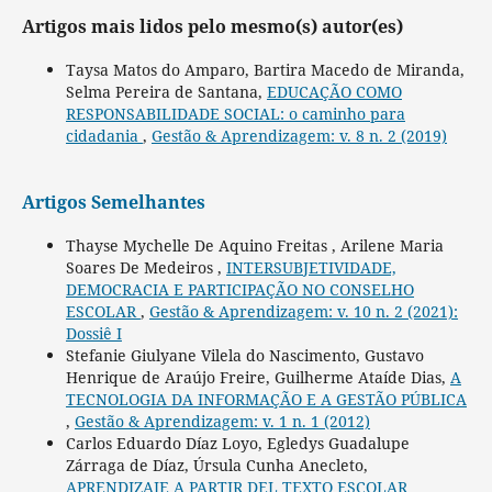
Artigos mais lidos pelo mesmo(s) autor(es)
Taysa Matos do Amparo, Bartira Macedo de Miranda,
Selma Pereira de Santana,
EDUCAÇÃO COMO
RESPONSABILIDADE SOCIAL: o caminho para
cidadania
,
Gestão & Aprendizagem: v. 8 n. 2 (2019)
Artigos Semelhantes
Thayse Mychelle De Aquino Freitas , Arilene Maria
Soares De Medeiros ,
INTERSUBJETIVIDADE,
DEMOCRACIA E PARTICIPAÇÃO NO CONSELHO
ESCOLAR
,
Gestão & Aprendizagem: v. 10 n. 2 (2021):
Dossiê I
Stefanie Giulyane Vilela do Nascimento, Gustavo
Henrique de Araújo Freire, Guilherme Ataíde Dias,
A
TECNOLOGIA DA INFORMAÇÃO E A GESTÃO PÚBLICA
,
Gestão & Aprendizagem: v. 1 n. 1 (2012)
Carlos Eduardo Díaz Loyo, Egledys Guadalupe
Zárraga de Díaz, Úrsula Cunha Anecleto,
APRENDIZAJE A PARTIR DEL TEXTO ESCOLAR