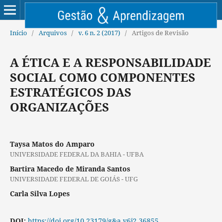
Início
/
Arquivos
/
v. 6 n. 2 (2017)
/
Artigos de Revisão
A ÉTICA E A RESPONSABILIDADE
SOCIAL COMO COMPONENTES
ESTRATÉGICOS DAS
ORGANIZAÇÕES
Taysa Matos do Amparo
UNIVERSIDADE FEDERAL DA BAHIA - UFBA
Bartira Macedo de Miranda Santos
UNIVERSIDADE FEDERAL DE GOIÁS - UFG
Carla Silva Lopes
DOI:
https://doi.org/10.23179/g&a.v6i2.36855