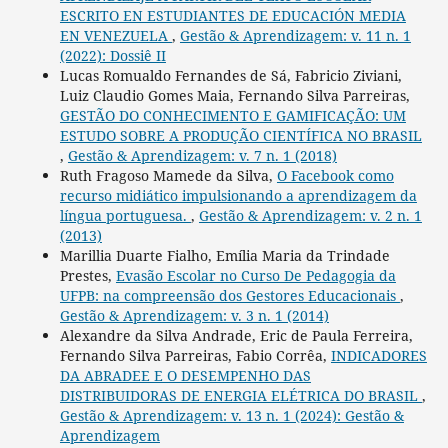
ESCRITO EN ESTUDIANTES DE EDUCACIÓN MEDIA
EN VENEZUELA
,
Gestão & Aprendizagem: v. 11 n. 1
(2022): Dossiê II
Lucas Romualdo Fernandes de Sá, Fabricio Ziviani,
Luiz Claudio Gomes Maia, Fernando Silva Parreiras,
GESTÃO DO CONHECIMENTO E GAMIFICAÇÃO: UM
ESTUDO SOBRE A PRODUÇÃO CIENTÍFICA NO BRASIL
,
Gestão & Aprendizagem: v. 7 n. 1 (2018)
Ruth Fragoso Mamede da Silva,
O Facebook como
recurso midiático impulsionando a aprendizagem da
língua portuguesa.
,
Gestão & Aprendizagem: v. 2 n. 1
(2013)
Marillia Duarte Fialho, Emília Maria da Trindade
Prestes,
Evasão Escolar no Curso De Pedagogia da
UFPB: na compreensão dos Gestores Educacionais
,
Gestão & Aprendizagem: v. 3 n. 1 (2014)
Alexandre da Silva Andrade, Eric de Paula Ferreira,
Fernando Silva Parreiras, Fabio Corrêa,
INDICADORES
DA ABRADEE E O DESEMPENHO DAS
DISTRIBUIDORAS DE ENERGIA ELÉTRICA DO BRASIL
,
Gestão & Aprendizagem: v. 13 n. 1 (2024): Gestão &
Aprendizagem