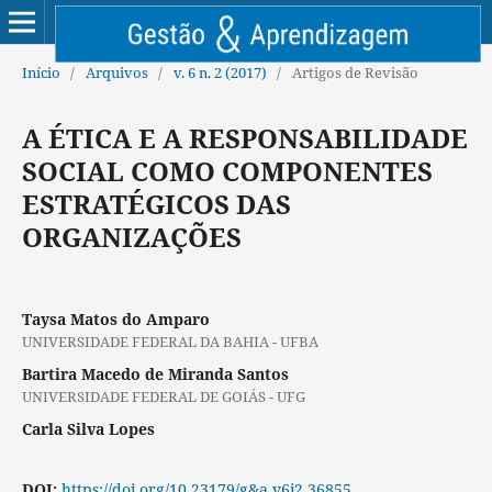
Início
/
Arquivos
/
v. 6 n. 2 (2017)
/
Artigos de Revisão
A ÉTICA E A RESPONSABILIDADE
SOCIAL COMO COMPONENTES
ESTRATÉGICOS DAS
ORGANIZAÇÕES
Taysa Matos do Amparo
UNIVERSIDADE FEDERAL DA BAHIA - UFBA
Bartira Macedo de Miranda Santos
UNIVERSIDADE FEDERAL DE GOIÁS - UFG
Carla Silva Lopes
DOI:
https://doi.org/10.23179/g&a.v6i2.36855