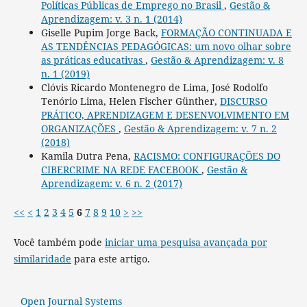
Políticas Públicas de Emprego no Brasil
,
Gestão &
Aprendizagem: v. 3 n. 1 (2014)
Giselle Pupim Jorge Back,
FORMAÇÃO CONTINUADA E
AS TENDÊNCIAS PEDAGÓGICAS: um novo olhar sobre
as práticas educativas
,
Gestão & Aprendizagem: v. 8
n. 1 (2019)
Clóvis Ricardo Montenegro de Lima, José Rodolfo
Tenório Lima, Helen Fischer Günther,
DISCURSO
PRÁTICO, APRENDIZAGEM E DESENVOLVIMENTO EM
ORGANIZAÇÕES
,
Gestão & Aprendizagem: v. 7 n. 2
(2018)
Kamila Dutra Pena,
RACISMO: CONFIGURAÇÕES DO
CIBERCRIME NA REDE FACEBOOK
,
Gestão &
Aprendizagem: v. 6 n. 2 (2017)
<<
<
1
2
3
4
5
6
7
8
9
10
>
>>
Você também pode
iniciar uma pesquisa avançada por
similaridade
para este artigo.
Open Journal Systems