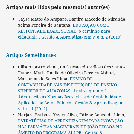
Artigos mais lidos pelo mesmo(s) autor(es)
Taysa Matos do Amparo, Bartira Macedo de Miranda,
Selma Pereira de Santana,
EDUCAÇÃO COMO
RESPONSABILIDADE SOCIAL: o caminho para
cidadania
,
Gestão & Aprendizagem: v. 8 n. 2 (2019)
Artigos Semelhantes
Clilson Castro Viana, Carla Macedo Velloso dos Santos
Tamer, Maria Emilia de Oliveira Pereira Abbud,
Mariomar de Sales Lima,
ENSINO DE
CONTABILIDADE NAS INSTITUIÇÕES DE ENSINO
SUPERIOR DO AMAZONAS: Análise quanto à
Adequação às Normas Brasileiras de Contabilidade
Aplicadas ao Setor Público
,
Gestão & Aprendizagem:
v. 1 n. 1 (2012)
Narjara Bárbara Xavier Silva, Ediene Souza de Lima,
ESTRATÉGIAS DE APRENDIZAGEM PARA INOVAÇÃO
NAS FARMÁCIAS MAGISTRAIS DE JOÃO PESSOA NO
ÂMBITO DO PROGRAMA ALI-PB
,
Gestão &