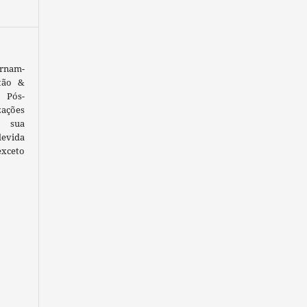
ornam-
tão &
 Pós-
ações
 sua
devida
exceto