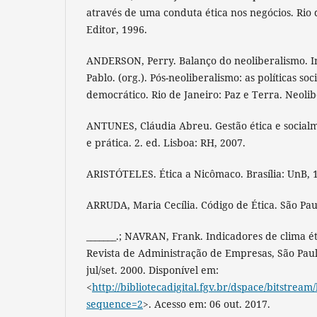
através de uma conduta ética nos negócios. Rio 
Editor, 1996.
ANDERSON, Perry. Balanço do neoliberalismo. I
Pablo. (org.). Pós-neoliberalismo: as políticas soc
democrático. Rio de Janeiro: Paz e Terra. Neolib
ANTUNES, Cláudia Abreu. Gestão ética e socialm
e prática. 2. ed. Lisboa: RH, 2007.
ARISTÓTELES. Ética a Nicômaco. Brasília: UnB, 
ARRUDA, Maria Cecília. Código de Ética. São Pau
_______.; NAVRAN, Frank. Indicadores de clima é
Revista de Administração de Empresas, São Paulo,
jul/set. 2000. Disponível em:
<
http://bibliotecadigital.fgv.br/dspace/bitstre
sequence=2
>. Acesso em: 06 out. 2017.