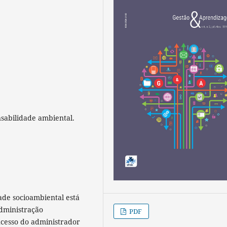
nsabilidade ambiental.
ade socioambiental está
dministração
PDF
ucesso do administrador