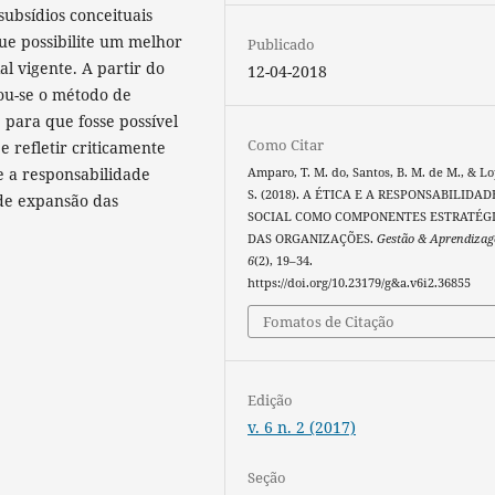
subsídios conceituais
ue possibilite um melhor
Publicado
l vigente. A partir do
12-04-2018
zou-se o método de
, para que fosse possível
Como Citar
e refletir criticamente
 e a responsabilidade
Amparo, T. M. do, Santos, B. M. de M., & Lo
S. (2018). A ÉTICA E A RESPONSABILIDAD
 de expansão das
SOCIAL COMO COMPONENTES ESTRATÉG
DAS ORGANIZAÇÕES.
Gestão & Aprendiza
6
(2), 19–34.
https://doi.org/10.23179/g&a.v6i2.36855
Fomatos de Citação
Edição
v. 6 n. 2 (2017)
Seção