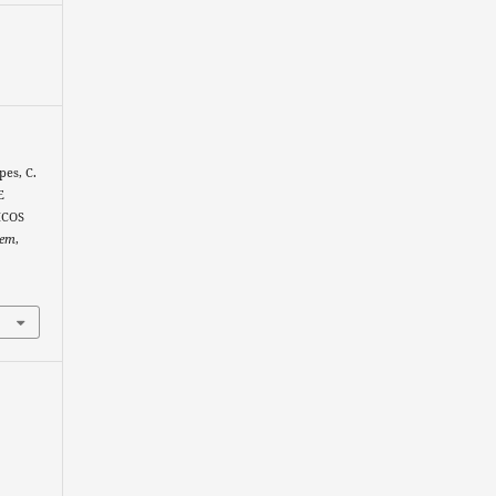
pes, C.
E
ICOS
gem
,