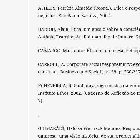
ASHLEY, Patrícia Almeida (Coord.). Ética e respo
negócios. São Paulo: Saraiva, 2002.
BADIOU, Alain: Ética: um ensaio sobre a consci
Antônio Transito, Ari Roitman. Rio de Janeiro:
CAMARGO, Marculino. Ética na empresa. Petrópol
CARROLL, A. Corporate social responsibility: evol
construct. Business and Society, n. 38, p. 268-295
ECHEVERRIA, R. Confiança, viga mestra da empr
Instituto Ethos, 2002. (Caderno de Reflexão do In
7).
.
GUIMARÃES, Heloísa Werneck Mendes. Responsab
empresa: uma visão histórica de sua problemátic