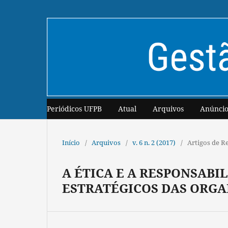
Periódicos UFPB
Atual
Arquivos
Anúncio
Início
/
Arquivos
/
v. 6 n. 2 (2017)
/
Artigos de R
A ÉTICA E A RESPONSAB
ESTRATÉGICOS DAS ORG