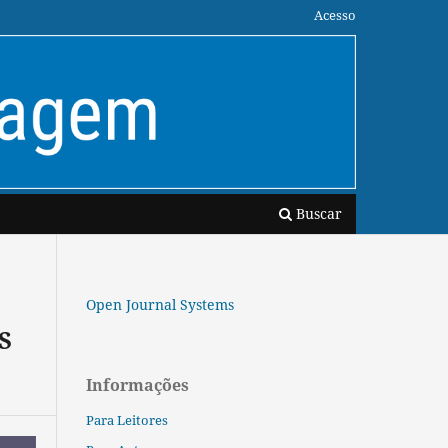
Acesso
Buscar
Open Journal Systems
S
Informações
Para Leitores