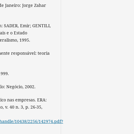
de Janeiro: Jorge Zahar
n: SADER, Emir; GENTILI,
iais e o Estado
eralismo, 1995.
ente responsável: teoria
1999.
lo: Negócio, 2002.
tico nas empresas. ERA:
 v. 40 n. 3, p. 26-35,
am/handle/10438/2256/142974.pdf?