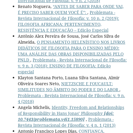
Internacional de Filosofia: v. 9 n. 2 (2018)
Renato Noguera,
“ANTES DE SABER PARA ONDE VAI,
É PRECISO SABER QUEM VOCÊ É”:
,
Problemata -
Revista Internacional de Filosofia: v. 10 n. 2 (2019):
FILOSOFIA AFRICANA: PERTENCIMENTO,
RESISTÊNCIA E EDUCAÇÃO – Edição Especial
Antônio Alex Pereira de Sousa, José Carlos Silva de
Almeida,
O PENSAMENTO HELENÍSTICO NOS LIVROS
DIDÁTICOS DE FILOSOFIA PARA O ENSINO MÉDIO:
UMA ANÁLISE DAS OBRAS DISPONIBILIZADAS PELO
PNLD
,
Problemata - Revista Internacional de Filosofia:
v. 9 n. 3 (2018): ENSINO DE FILOSOFIA: Edição
especial
Klayton Santana Porto, Luana Silva Santana, Almir
Oliveira Soares Neto,
NIETZSCHE E FOUCAULT:
SIMILITUDES NO ÂMBITO DO PODER E DO LABOR
,
Problemata - Revista Internacional de Filosofia: v. 9 n.
4 (2018)
Angela Michelis,
Identity, Freedom and Relationships
of Responsibility in Hans Jonas’ Philosophy
[doi:
10.7443/problemata.v4i1.15890]
,
Problemata -
Revista Internacional de Filosofia: v. 4 n. 1 (2013)
Antonio Francisco Lopes Dias,
CONFIANÇA,