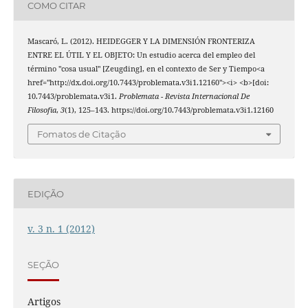
COMO CITAR
Mascaró, L. (2012). HEIDEGGER Y LA DIMENSIÓN FRONTERIZA
ENTRE EL ÚTIL Y EL OBJETO: Un estudio acerca del empleo del
término "cosa usual" [Zeugding], en el contexto de Ser y Tiempo<a
href="http://dx.doi.org/10.7443/problemata.v3i1.12160"><i> <b>[doi:
10.7443/problemata.v3i1.
Problemata - Revista Internacional De
Filosofia
,
3
(1), 125–143. https://doi.org/10.7443/problemata.v3i1.12160
Fomatos de Citação
EDIÇÃO
v. 3 n. 1 (2012)
SEÇÃO
Artigos