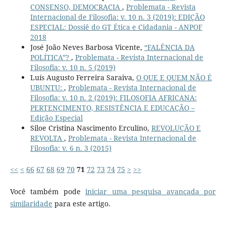
CONSENSO, DEMOCRACIA
,
Problemata - Revista
Internacional de Filosofia: v. 10 n. 3 (2019): EDIÇÃO
ESPECIAL: Dossiê do GT Ética e Cidadania - ANPOF
2018
José João Neves Barbosa Vicente,
“FALÊNCIA DA
POLÍTICA”?
,
Problemata - Revista Internacional de
Filosofia: v. 10 n. 5 (2019)
Luís Augusto Ferreira Saraiva,
O QUE E QUEM NÃO É
UBUNTU:
,
Problemata - Revista Internacional de
Filosofia: v. 10 n. 2 (2019): FILOSOFIA AFRICANA:
PERTENCIMENTO, RESISTÊNCIA E EDUCAÇÃO –
Edição Especial
Siloe Cristina Nascimento Erculino,
REVOLUÇÃO E
REVOLTA
,
Problemata - Revista Internacional de
Filosofia: v. 6 n. 3 (2015)
<<
<
66
67
68
69
70
71
72
73
74
75
>
>>
Você também pode
iniciar uma pesquisa avançada por
similaridade
para este artigo.