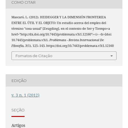
COMO CITAR
Mascaró, L. (2012). HEIDEGGER Y LA DIMENSIÓN FRONTERIZA
ENTRE EL ÚTIL Y EL OBJETO: Un estudio acerca del empleo del
término "cosa usual" [Zeugding], en el contexto de Ser y Tiempo<a
href="http://dx.doi.org/10.7443/problemata.v3i1.12160"><i> <b>[doi:
10.7443/problemata.v3i1.
Problemata - Revista Internacional De
Filosofia
,
3
(1), 125–143. https://doi.org/10.7443/problemata.v3i1.12160
Fomatos de Citação
EDIÇÃO
v. 3 n. 1 (2012)
SEÇÃO
Artigos