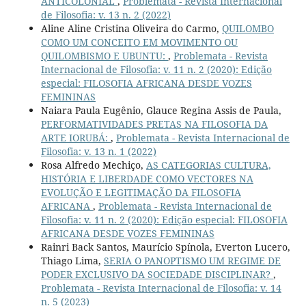
ANTICOLONIAL
,
Problemata - Revista Internacional
de Filosofia: v. 13 n. 2 (2022)
Aline Aline Cristina Oliveira do Carmo,
QUILOMBO
COMO UM CONCEITO EM MOVIMENTO OU
QUILOMBISMO E UBUNTU:
,
Problemata - Revista
Internacional de Filosofia: v. 11 n. 2 (2020): Edição
especial: FILOSOFIA AFRICANA DESDE VOZES
FEMININAS
Naiara Paula Eugênio, Glauce Regina Assis de Paula,
PERFORMATIVIDADES PRETAS NA FILOSOFIA DA
ARTE IORUBÁ:
,
Problemata - Revista Internacional de
Filosofia: v. 13 n. 1 (2022)
Rosa Alfredo Mechiço,
AS CATEGORIAS CULTURA,
HISTÓRIA E LIBERDADE COMO VECTORES NA
EVOLUÇÃO E LEGITIMAÇÃO DA FILOSOFIA
AFRICANA
,
Problemata - Revista Internacional de
Filosofia: v. 11 n. 2 (2020): Edição especial: FILOSOFIA
AFRICANA DESDE VOZES FEMININAS
Rainri Back Santos, Maurício Spínola, Everton Lucero,
Thiago Lima,
SERIA O PANOPTISMO UM REGIME DE
PODER EXCLUSIVO DA SOCIEDADE DISCIPLINAR?
,
Problemata - Revista Internacional de Filosofia: v. 14
n. 5 (2023)