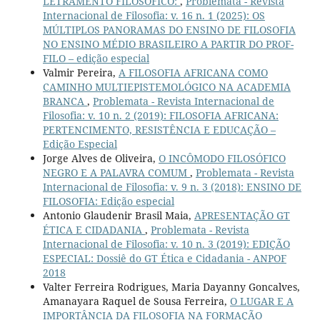
LETRAMENTO FILOSÓFICO:
,
Problemata - Revista
Internacional de Filosofia: v. 16 n. 1 (2025): OS
MÚLTIPLOS PANORAMAS DO ENSINO DE FILOSOFIA
NO ENSINO MÉDIO BRASILEIRO A PARTIR DO PROF-
FILO – edição especial
Valmir Pereira,
A FILOSOFIA AFRICANA COMO
CAMINHO MULTIEPISTEMOLÓGICO NA ACADEMIA
BRANCA
,
Problemata - Revista Internacional de
Filosofia: v. 10 n. 2 (2019): FILOSOFIA AFRICANA:
PERTENCIMENTO, RESISTÊNCIA E EDUCAÇÃO –
Edição Especial
Jorge Alves de Oliveira,
O INCÔMODO FILOSÓFICO
NEGRO E A PALAVRA COMUM
,
Problemata - Revista
Internacional de Filosofia: v. 9 n. 3 (2018): ENSINO DE
FILOSOFIA: Edição especial
Antonio Glaudenir Brasil Maia,
APRESENTAÇÃO GT
ÉTICA E CIDADANIA
,
Problemata - Revista
Internacional de Filosofia: v. 10 n. 3 (2019): EDIÇÃO
ESPECIAL: Dossiê do GT Ética e Cidadania - ANPOF
2018
Valter Ferreira Rodrigues, Maria Dayanny Goncalves,
Amanayara Raquel de Sousa Ferreira,
O LUGAR E A
IMPORTÂNCIA DA FILOSOFIA NA FORMAÇÃO