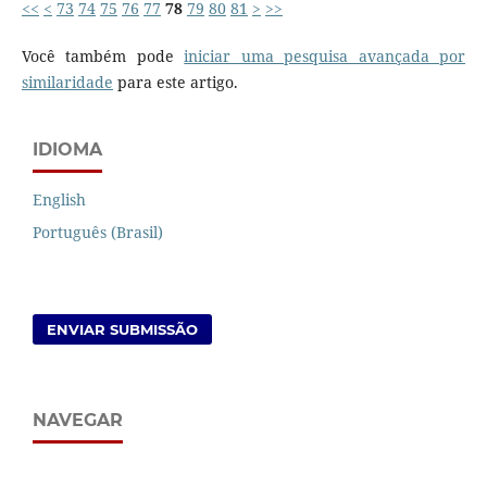
<<
<
73
74
75
76
77
78
79
80
81
>
>>
Você também pode
iniciar uma pesquisa avançada por
similaridade
para este artigo.
IDIOMA
English
Português (Brasil)
ENVIAR SUBMISSÃO
NAVEGAR