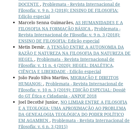
DOCENTE
,
Problemata - Revista Internacional de
Filosofia: v. 9 n. 3 (2018): ENSINO DE FILOSOFIA:
Edição especial
Marcelo Senna Guimarães,
AS HUMANIDADES E A
FILOSOFIA NA FORMAÇÃO BÁSICA
,
Problemata -
Revista Internacional de Filosofia: v. 9 n. 3 (2018):
ENSINO DE FILOSOFIA: Edição especial
Metin Demir,
A TENSÃO ENTRE A AUTONOMIA DA
RAZÃO E NATUREZA NA FILOSOFIA DA NATUREZA DE
HEGEL
,
Problemata - Revista Internacional de
Filosofia: v. 11 n. 4 (2020): HEGEL: DIALÉTICA,
CIÊNCIA E LIBERDADE - Edição especial
João Paulo Silva Martins,
MIGRAÇÃO E DIREITOS
HUMANOS:
,
Problemata - Revista Internacional de
Filosofia: v. 10 n. 3 (2019): EDIÇÃO ESPECIAL: Dossiê
do GT Ética e Cidadania - ANPOF 2018
Joel Decothé Junior,
NO LIMIAR ENTRE A FILOSOFIA
E A TEOLOGIA: UMA APROXIMAÇÃO AO PROBLEMA
DA GENEALOGIA TEOLÓGICA DO PODER POLÍTICO
EM AGAMBEN
,
Problemata - Revista Internacional de
Filosofia: v. 6 n. 3 (2015)