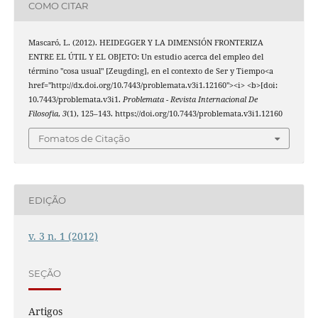
COMO CITAR
Mascaró, L. (2012). HEIDEGGER Y LA DIMENSIÓN FRONTERIZA
ENTRE EL ÚTIL Y EL OBJETO: Un estudio acerca del empleo del
término "cosa usual" [Zeugding], en el contexto de Ser y Tiempo<a
href="http://dx.doi.org/10.7443/problemata.v3i1.12160"><i> <b>[doi:
10.7443/problemata.v3i1.
Problemata - Revista Internacional De
Filosofia
,
3
(1), 125–143. https://doi.org/10.7443/problemata.v3i1.12160
Fomatos de Citação
EDIÇÃO
v. 3 n. 1 (2012)
SEÇÃO
Artigos