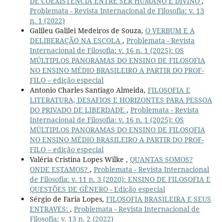
DE COEXISTÊNCIA ENTRE SER HUMANO E DIVINO
,
Problemata - Revista Internacional de Filosofia: v. 13
n. 1 (2022)
Galileu Galilei Medeiros de Souza,
O VERBUM E A
DELIBERAÇÃO NA ESCOLA
,
Problemata - Revista
Internacional de Filosofia: v. 16 n. 1 (2025): OS
MÚLTIPLOS PANORAMAS DO ENSINO DE FILOSOFIA
NO ENSINO MÉDIO BRASILEIRO A PARTIR DO PROF-
FILO – edição especial
Antonio Charles Santiago Almeida,
FILOSOFIA E
LITERATURA, DESAFIOS E HORIZONTES PARA PESSOA
DO PRIVADO DE LIBERDADE
,
Problemata - Revista
Internacional de Filosofia: v. 16 n. 1 (2025): OS
MÚLTIPLOS PANORAMAS DO ENSINO DE FILOSOFIA
NO ENSINO MÉDIO BRASILEIRO A PARTIR DO PROF-
FILO – edição especial
Valéria Cristina Lopes Wilke ,
QUANTAS SOMOS?
ONDE ESTAMOS?
,
Problemata - Revista Internacional
de Filosofia: v. 11 n. 3 (2020): ENSINO DE FILOSOFIA E
QUESTÕES DE GÊNERO - Edição especial
Sérgio de Faria Lopes,
FILOSOFIA BRASILEIRA E SEUS
ENTRAVES:
,
Problemata - Revista Internacional de
Filosofia: v. 13 n. 2 (2022)