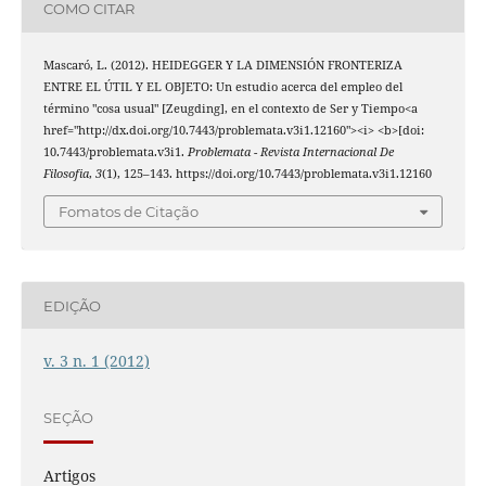
COMO CITAR
Mascaró, L. (2012). HEIDEGGER Y LA DIMENSIÓN FRONTERIZA
ENTRE EL ÚTIL Y EL OBJETO: Un estudio acerca del empleo del
término "cosa usual" [Zeugding], en el contexto de Ser y Tiempo<a
href="http://dx.doi.org/10.7443/problemata.v3i1.12160"><i> <b>[doi:
10.7443/problemata.v3i1.
Problemata - Revista Internacional De
Filosofia
,
3
(1), 125–143. https://doi.org/10.7443/problemata.v3i1.12160
Fomatos de Citação
EDIÇÃO
v. 3 n. 1 (2012)
SEÇÃO
Artigos