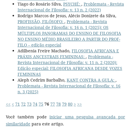
Tiago do Rosário Silva,
PSYCHÉ:
,
Problemata - Revista
Internacional de Filosofia: v. 13 n. 2 (2022)
Rodrigo Marcos de Jesus, Alécio Donizete da Silva,
PROFISSÃO, FILÓSOFO:
,
Problemata - Revista
Internacional de Filosofia: v. 16 n. 1 (2025): OS
MÚLTIPLOS PANORAMAS DO ENSINO DE FILOSOFIA
NO ENSINO MÉDIO BRASILEIRO A PARTIR DO PROF-
FILO – edição especial
Adilbenia Freire Machado,
FILOSOFIA AFRICANA E
PRÁXIS ANCESTRAIS FEMININAS:
,
Problemata -
Revista Internacional de Filosofia: v. 11 n. 2 (2020):
Edição especial: FILOSOFIA AFRICANA DESDE VOZES
FEMININAS
Aleph Cedrim Barbalho,
KANT CONTRA A GULA:
,
Problemata - Revista Internacional de Filosofia: v. 16
n. 3 (2025)
<<
<
71
72
73
74
75
76
77
78
79
80
>
>>
Você também pode
iniciar uma pesquisa avançada por
similaridade
para este artigo.