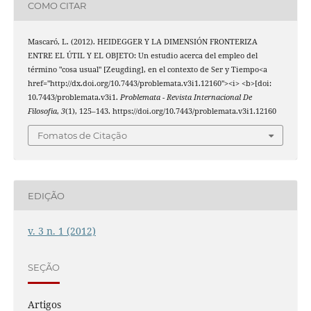
COMO CITAR
Mascaró, L. (2012). HEIDEGGER Y LA DIMENSIÓN FRONTERIZA
ENTRE EL ÚTIL Y EL OBJETO: Un estudio acerca del empleo del
término "cosa usual" [Zeugding], en el contexto de Ser y Tiempo<a
href="http://dx.doi.org/10.7443/problemata.v3i1.12160"><i> <b>[doi:
10.7443/problemata.v3i1.
Problemata - Revista Internacional De
Filosofia
,
3
(1), 125–143. https://doi.org/10.7443/problemata.v3i1.12160
Fomatos de Citação
EDIÇÃO
v. 3 n. 1 (2012)
SEÇÃO
Artigos