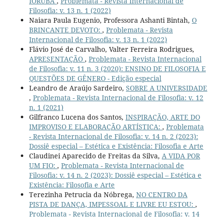
IORUBÁ
,
Problemata - Revista Internacional de
Filosofia: v. 13 n. 1 (2022)
Naiara Paula Eugenio, Professora Ashanti Bintah,
O
BRINCANTE DEVOTO:
,
Problemata - Revista
Internacional de Filosofia: v. 13 n. 1 (2022)
Flávio José de Carvalho, Valter Ferreira Rodrigues,
APRESENTAÇÃO
,
Problemata - Revista Internacional
de Filosofia: v. 11 n. 3 (2020): ENSINO DE FILOSOFIA E
QUESTÕES DE GÊNERO - Edição especial
Leandro de Araújo Sardeiro,
SOBRE A UNIVERSIDADE
,
Problemata - Revista Internacional de Filosofia: v. 12
n. 1 (2021)
Gilfranco Lucena dos Santos,
INSPIRAÇÃO, ARTE DO
IMPROVISO E ELABORAÇÃO ARTÍSTICA:
,
Problemata
- Revista Internacional de Filosofia: v. 14 n. 2 (2023):
Dossiê especial – Estética e Existência: Filosofia e Arte
Claudinei Aparecido de Freitas da Silva,
A VIDA POR
UM FIO:
,
Problemata - Revista Internacional de
Filosofia: v. 14 n. 2 (2023): Dossiê especial – Estética e
Existência: Filosofia e Arte
Terezinha Petrucia da Nóbrega,
NO CENTRO DA
PISTA DE DANÇA, IMPESSOAL E LIVRE EU ESTOU:
,
Problemata - Revista Internacional de Filosofia: v. 14