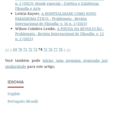
n. 2 (2023): Dossiê especial – Estética e Existência:
Filosofia e Arte
Letícia Kayser,
A HOSPITALIDADE COMO NOVO
PARADIGMA ÉTICO:
,
Problemata - Revista
Internacional de Filosofia: v. 16 n. 2 (2025)
Wilson Coimbra Lemke,
A POESIA DA REVOLUÇÃO
,
Problemata - Revista Internacional de Filosofia: v. 12
n. 2 (2021)
<<
<
69
70
71
72
73
74
75
76
77
78
>
>>
Você também pode
iniciar uma pesquisa avançada por
similaridade
para este artigo.
IDIOMA
English
Português (Brasil)