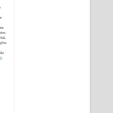
o
ne
ina
ntes
ial,
ações
ção
O