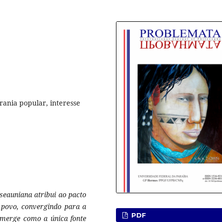
"
rania popular, interesse
seauniana atribui ao pacto
z povo, convergindo para a
PDF
emerge como a única fonte