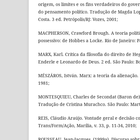
origem, os limites e os fins verdadeiros do govern
do pensamento político. Tradução de Magda Lo
Costa. 3 ed. Petrópolis/RJ: Vozes, 2001;
MACPHERSON, Crawford Brough. A teoria políti
possessivo: de Hobbes a Locke. Rio de Janeiro: P
MARX, Karl. Crítica da filosofia do direito de H
Enderle e Leonardo de Deus. 2 ed. São Paulo: B
MÉSZÁROS, István. Marx: a teoria da alienação. 
1981;
MONTESQUIEU, Charles de Secondat (Baron de). O
Tradução de Cristina Murachco. São Paulo: Mart
REIS, Cláudio Araújo. Vontade geral e decisão c
Trans/Form/Ação, Marília, v. 33, p. 11-34, 2010;
ROUSSEAU, Jean-Jacques. (1999a). Discurso sobr