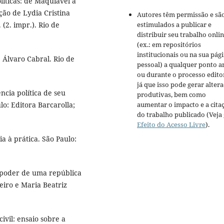
íticas: de Maquiavel a
ção de Lydia Cristina
Autores têm permissão e sã
estimulados a publicar e
 (2. impr.). Rio de
distribuir seu trabalho onli
(ex.: em repositórios
institucionais ou na sua pág
 Álvaro Cabral. Rio de
pessoal) a qualquer ponto a
ou durante o processo editor
já que isso pode gerar alter
cia política de seu
produtivas, bem como
aumentar o impacto e a cita
o: Editora Barcarolla;
do trabalho publicado (Veja
Efeito do Acesso Livre
).
a à prática. São Paulo:
 poder de uma república
teiro e Maria Beatriz
vil: ensaio sobre a