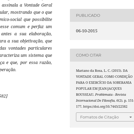
o assinala a Vontade Geral
pular, mostrando que o que
PUBLICADO
co-social que possibilite
eresse comum e perfaz um
06-10-2015
 antes a sua elaboração,
ra a sua objetivação, que
das vontades particulares
caracteriza um sistema que
COMO CITAR
iça e que, por essa razão,
peração.
Mariano da Rosa, L. C. (2015). DA
VONTADE GERAL COMO CONDIÇÃO
PARA O EXERCÍCIO DA SOBERANIA
POPULAR EM JEAN-JACQUES
ROUSSEAU.
Problemata - Revista
582]
Internacional De Filosofia
,
6
(2), p. 151
177. https://doi.org/10.7443/22582
Fomatos de Citação