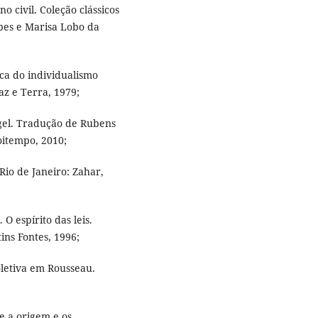
o civil. Coleção clássicos
pes e Marisa Lobo da
ca do individualismo
az e Terra, 1979;
egel. Tradução de Rubens
oitempo, 2010;
Rio de Janeiro: Zahar,
 espírito das leis.
ins Fontes, 1996;
oletiva em Rousseau.
e a origem e os