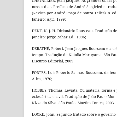
CHEVALLIER, Jean-Jacques. As grandes obras pol
nossos dias. Prefácio de André Siegfried e tradu
(Revista por André Praça de Souza Telles). 8. ed.
Janeiro: Agir, 1999;
DENT, N. J. H. Dicionário Rousseau. Tradução de
Janeiro: Jorge Zahar Ed., 1996;
DERATHÉ, Robert. Jean-Jacques Rousseau e a ciên
tempo. Tradução de Natalia Maruyama. São Paul
Discurso Editorial, 2009;
FORTES, Luís Roberto Salinas. Rousseau: da teori
Ática, 1976;
HOBBES, Thomas. Leviatã: Ou matéria, forma e
eclesiástica e civil. Tradução de João Paulo Mon
Nizza da Silva. São Paulo: Martins Fontes, 2003.
LOCKE, John. Segundo tratado sobre o governo ci