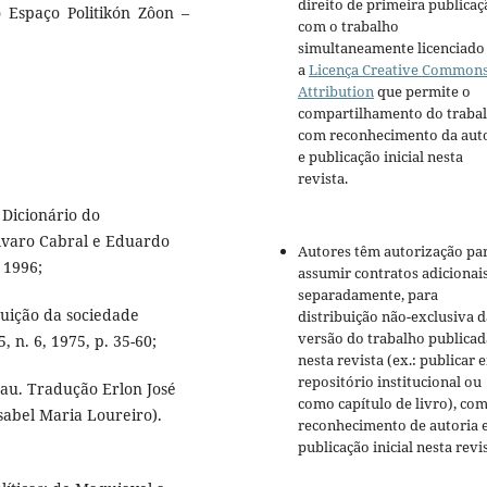
direito de primeira publicaç
o Espaço Politikón Zôon –
com o trabalho
simultaneamente licenciado
a
Licença Creative Common
Attribution
que permite o
compartilhamento do traba
com reconhecimento da aut
e publicação inicial nesta
revista.
Dicionário do
lvaro Cabral e Eduardo
Autores têm autorização pa
 1996;
assumir contratos adicionai
separadamente, para
tuição da sociedade
distribuição não-exclusiva d
versão do trabalho publicad
, n. 6, 1975, p. 35-60;
nesta revista (ex.: publicar 
repositório institucional ou
au. Tradução Erlon José
como capítulo de livro), co
sabel Maria Loureiro).
reconhecimento de autoria 
publicação inicial nesta revis