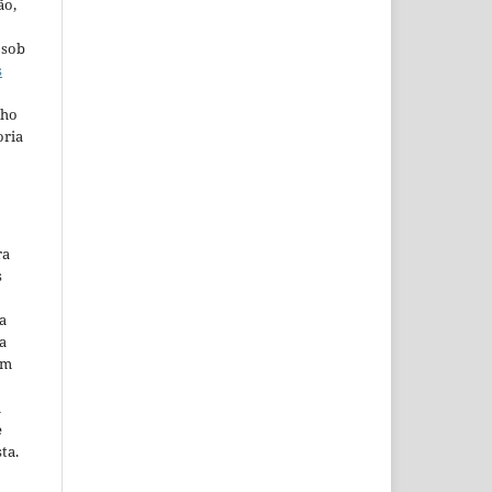
ão,
 sob
s
lho
oria
ra
s
a
a
em
m
e
ta.