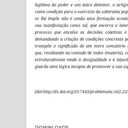
legítima do poder e seu único detentor, o artig
como condição para o exercício da soberania po
se lhe impõe não é senão uma formação econômi
sua manifestação como tal, que encerra o int
processo que envolve as decisões coletivas e
demandando a criação de condições concretas pa
transpõe o significado de um mero somatório 
que, resultando na vontade de todos (maioria), 
estruturalmente tende à desigualdade e à injust
guarda uma lógica incapaz de promover a sua su
[doi:http://dx.doi.org/10.7443/problemata.v6i2.22
DOWNLOADS