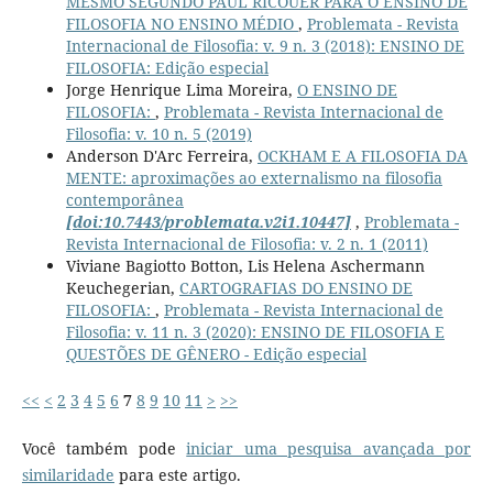
MESMO SEGUNDO PAUL RICOUER PARA O ENSINO DE
FILOSOFIA NO ENSINO MÉDIO
,
Problemata - Revista
Internacional de Filosofia: v. 9 n. 3 (2018): ENSINO DE
FILOSOFIA: Edição especial
Jorge Henrique Lima Moreira,
O ENSINO DE
FILOSOFIA:
,
Problemata - Revista Internacional de
Filosofia: v. 10 n. 5 (2019)
Anderson D'Arc Ferreira,
OCKHAM E A FILOSOFIA DA
MENTE: aproximações ao externalismo na filosofia
contemporânea
[doi:10.7443/problemata.v2i1.10447]
,
Problemata -
Revista Internacional de Filosofia: v. 2 n. 1 (2011)
Viviane Bagiotto Botton, Lis Helena Aschermann
Keuchegerian,
CARTOGRAFIAS DO ENSINO DE
FILOSOFIA:
,
Problemata - Revista Internacional de
Filosofia: v. 11 n. 3 (2020): ENSINO DE FILOSOFIA E
QUESTÕES DE GÊNERO - Edição especial
<<
<
2
3
4
5
6
7
8
9
10
11
>
>>
Você também pode
iniciar uma pesquisa avançada por
similaridade
para este artigo.