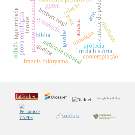
vontade de poder
produto educacional
relação
ppfen
herbert feigl
legitimidade
arte.
prova ontológica
kant
existência.
idosos
acrasia
dualismo
formação
goethe
bíblia
indústria cultural
quebra
orixás
profecia
fim da história
contemplação
francis fukuyama